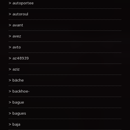
autoportee
autoroul
avant
avez
avto
az48939
aziz
bâche
backhoe-
bague
bagues
baja