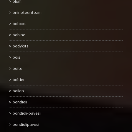
blum
bnineteenteam
bobcat
bobine
bodykits
bois
boite
boîtier
bollon
bondioli
bondioli-pavesi
bondiolipavesi