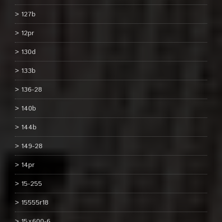
127b
12pr
130d
133b
136-28
140b
144b
149-28
14pr
15-255
15555r18
15×600-6