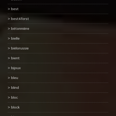
best
best4forst
bétonnière
bielle
biélorussie
bient
bijoux
bleu
blind
bloc
block