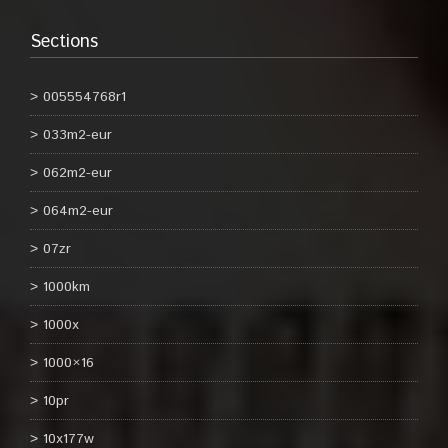
Sections
005554768r1
033m2-eur
062m2-eur
064m2-eur
07zr
1000km
1000x
1000×16
10pr
10x177w