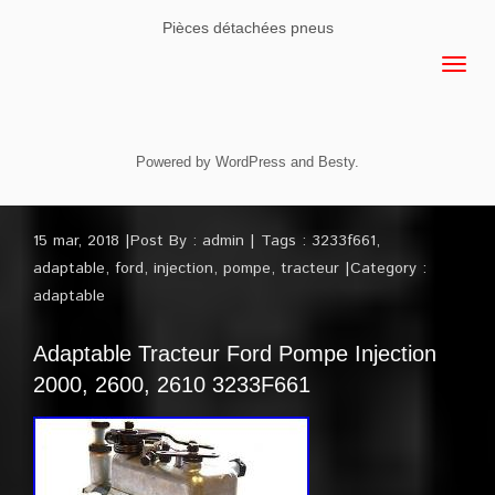
Pièces détachées pneus
Powered by
WordPress
and
Besty
.
15 mar, 2018
Post By :
admin
Tags :
3233f661
,
adaptable
,
ford
,
injection
,
pompe
,
tracteur
Category :
adaptable
Adaptable Tracteur Ford Pompe Injection
2000, 2600, 2610 3233F661