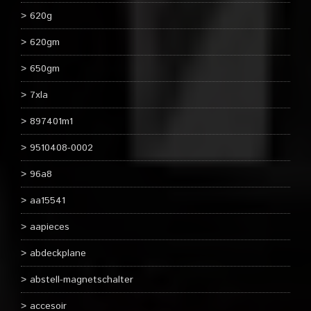
620g
620gm
650gm
7xla
897401m1
9510408-0002
96a8
aa15541
aapieces
abdeckplane
abstell-magnetschalter
accesoir