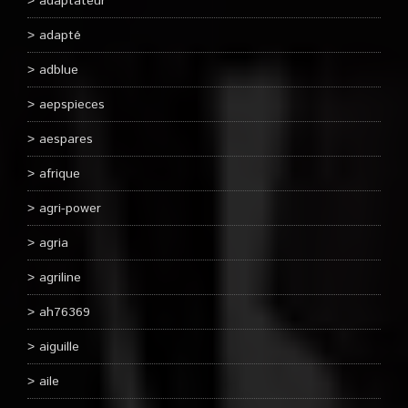
adaptateur
adapté
adblue
aepspieces
aespares
afrique
agri-power
agria
agriline
ah76369
aiguille
aile