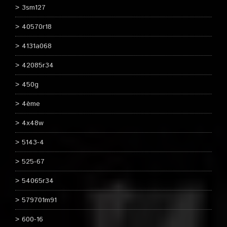
3sm127
40570r18
4131a068
42085r34
450g
4ème
4x48w
5143-4
525-67
54065r34
579701m91
600-16