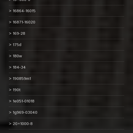
16864-16015
16871-16020
169-28
175d
180w
184-34
190859m1
190t
1e051-01018
1g969-03040
20×1000-8