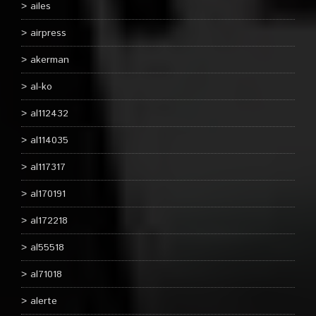
ailes
airpress
akerman
al-ko
al112432
al114035
al117317
al170191
al172218
al55518
al71018
alerte