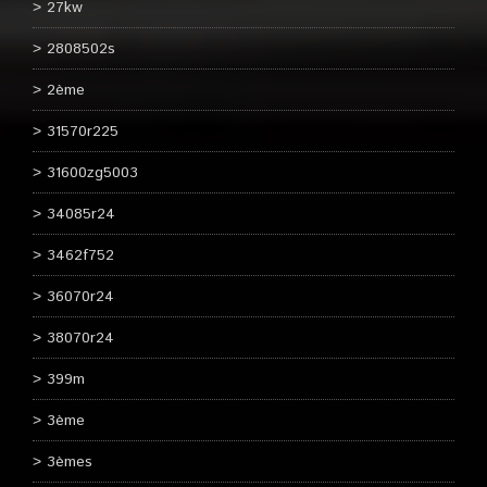
27kw
2808502s
2ème
31570r225
31600zg5003
34085r24
3462f752
36070r24
38070r24
399m
3ème
3èmes