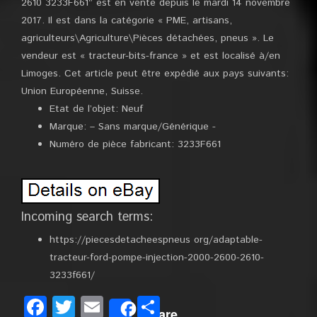
2610 3233F661″ est en vente depuis le mardi 14 novembre
2017. Il est dans la catégorie « PME, artisans,
agriculteurs\Agriculture\Pièces détachées, pneus ». Le
vendeur est « tracteur-bits-france » et est localisé à/en
Limoges. Cet article peut être expédié aux pays suivants:
Union Européenne, Suisse.
Etat de l’objet: Neuf
Marque: – Sans marque/Générique -
Numéro de pièce fabricant: 3233F661
Incoming search terms:
https://piecesdetacheespneus org/adaptable-
tracteur-ford-pompe-injection-2000-2600-2610-
3233f661/
Facebook
Twitter
Email
Partager
Share