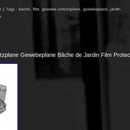
n
Tags :
bache
,
film
,
gewebe-schutzplane
,
gewebeplane
,
jardin
,
e
zplane Gewebeplane Bâche de Jardin Film Protec