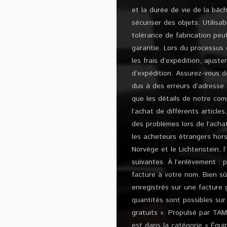
et la durée de vie de la bâc
sécuriser des objets. Utilisa
tolérance de fabrication peu
garantie. Lors du processus
les frais d’expédition, ajust
d’expédition. Assurez-vous de
dus à des erreurs d’adresse.
que les détails de notre com
l’achat de différents article
des problèmes lors de l’achat
les acheteurs étrangers hors
Norvège et le Lichtenstein, 
suivantes. À l’enlèvement : 
facture à votre nom. Bien sû
enregistrés sur une facture 
quantités sont possibles su
gratuits ». Propulsé par T
est dans la catégorie « Équ