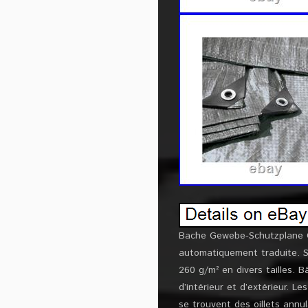
Bache Gewebe-Schutzplane G
automatiquement traduite. S
260 g/m² en divers tailles. 
d’intérieur et d’extérieur. 
se trouvent des oillets annu