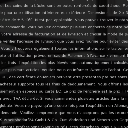
he. Les coins de la bâche sont en outre renforcés de caoutchouc. Pou
ble pour une utilisation intérieure et extérieure. Dimensions : de 2 x 
t être de ± 5-10%. N’est pas applicable. Vous pouvez trouver le nôtre
 de commande, vous pouvez combiner plusieurs enchères de notre pa
er votre adresse de facturation et de livraison et choisir le mode de
 vérifier l’adresse de livraison que vous avez fournie pour éviter de
 Vous y trouverez également toutes les informations sur le traiteme
pte et l’utilisation prévue en cas de Paiement à l’avance / virement 
s, les frais d’expédition les plus élevés sont automatiquement calculé
 de plusieurs articles, veuillez nous en informer. Avant de l’achat. C
 UE, des certificats douaniers peuvent être présentés par nos soins. 
l’acheteur supporte tous les frais de dédouanement. Nous offrons le
paiement en espèces ou carte EC. Le prix de l’enchère est le prix TT
r avec TVA déclarée. Si vous commandez plusieurs articles dans la m
globale. Vous ne payez qu’une seule fois pour l’expédition en Allem
r demande. Veuillez comprendre que nous n’acceptons pas les retou
AMS Arbeitsbedarf24 GmbH & Co. Zum Abdecken und Sichern von Geg
ipements professionnels\Agriculture\Pièces détachées, pneus ». Le v