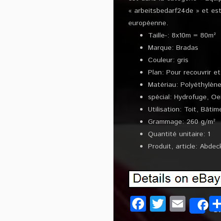
« arbeitsbedarf24de » et est
européenne.
Taille-: 8x10m = 80m²
Marque: Bradas
Couleur: gris
Plan: Pour recouvrir et
Matériau: Polyéthylèn
spécial: Hydrofuge, Oei
Utilisation: Toit, Bât
Grammage: 260 g/m²
Quantité unitaire: 1
Produit, article: Abde
Facebook
Twitter
Emai
S