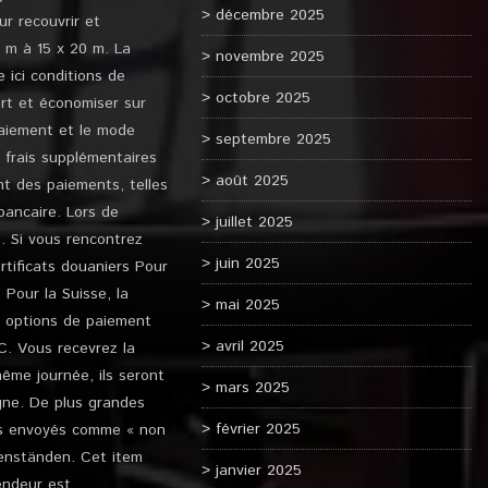
décembre 2025
r recouvrir et
3 m à 15 x 20 m. La
novembre 2025
 ici conditions de
octobre 2025
rt et économiser sur
 paiement et le mode
septembre 2025
s frais supplémentaires
août 2025
nt des paiements, telles
bancaire. Lors de
juillet 2025
s. Si vous rencontrez
juin 2025
ertificats douaniers Pour
Pour la Suisse, la
mai 2025
s options de paiement
avril 2025
C. Vous recevrez la
ême journée, ils seront
mars 2025
agne. De plus grandes
février 2025
rs envoyés comme « non
enständen. Cet item
janvier 2025
endeur est