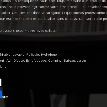
position. En conséquence, vous êtes toujours assuré d’un produit de 
haitez, nous pouvons agir comme votre bras étendu – du développem
s soluti. Cet item est dans la catégorie « Équipements professionnel
ur est « csk-team » et est localisé dans ce pays: DE. Cet article p
-: 2,50 x 10,00 mètres avec œillets
hirable, Lavable, Pelliculé, Hydrofuge
iment, Abri D’auto, Échafaudage, Camping, Bateau, Jardin
Plane
l
Partager
hare