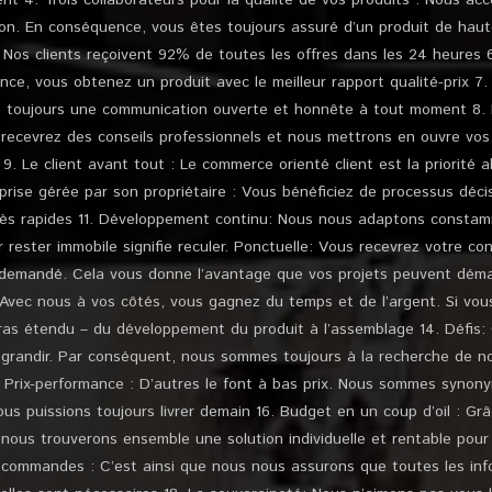
nt 4. Trois collaborateurs pour la qualité de vos produits : Nous a
ion. En conséquence, vous êtes toujours assuré d’un produit de haut
: Nos clients reçoivent 92% de toutes les offres dans les 24 heures 6
nce, vous obtenez un produit avec le meilleur rapport qualité-prix 
z toujours une communication ouverte et honnête à tout moment 8. F
 recevrez des conseils professionnels et nous mettrons en ouvre vos
9. Le client avant tout : Le commerce orienté client est la priorité 
prise gérée par son propriétaire : Vous bénéficiez de processus déci
 très rapides 11. Développement continu: Nous nous adaptons consta
r rester immobile signifie reculer. Ponctuelle: Vous recevrez votre 
 demandé. Cela vous donne l’avantage que vos projets peuvent dém
Avec nous à vos côtés, vous gagnez du temps et de l’argent. Si vou
as étendu – du développement du produit à l’assemblage 14. Défis:
 grandir. Par conséquent, nous sommes toujours à la recherche de no
5. Prix-performance : D’autres le font à bas prix. Nous sommes synon
ous puissions toujours livrer demain 16. Budget en un coup d’oil : Gr
 nous trouverons ensemble une solution individuelle et rentable pour
s commandes : C’est ainsi que nous nous assurons que toutes les in