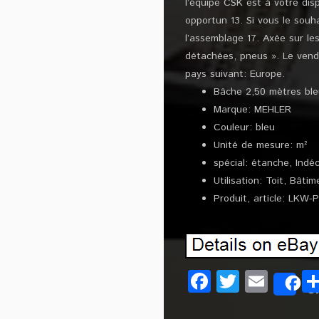
l’équipe CSK est à votre dis
opportun 13. Si vous le sou
l’assemblage 17. Axée sur le
détachées, pneus ». Le vende
pays suivant: Europe.
Bâche 2,50 mètres bleu
Marque: MEHLER
Couleur: bleu
Unité de mesure: m²
spécial: étanche, Indéc
Utilisation: Toit, Bât
Produit, article: LKW-
Facebook
Twitter
Emai
S