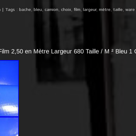
n
Tags :
bache
,
bleu
,
camion
,
choix
,
film
,
largeur
,
mètre
,
taille
,
ware
m 2,50 en Mètre Largeur 680 Taille / M ² Bleu 1