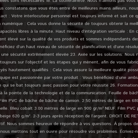
 elles sont nécessaires 18. La souveraineté: Nous n’aimons pas vous l
us constatons que vous êtes entre de meilleures mains ailleurs, nou
ct : Votre interlocuteur personnel est toujours informé et sait ce q
n numérique : Cela vous donne la sécurité de toujours obtenir la meill
apacités libres à la minute. Haut niveau d’intégration verticale : En
nt élevé sur la qualité de vos produits et sommes indépendants de
néficiez d’un haut niveau de sécurité de planification et d’une résolu
 une sécurité extrêmement élevée 23. Axée sur les solutions: Nous
toujours sur l’objectif et les étapes qui y mènent, afin de vous fabri
yés hautement qualifiés : Cela vous assure la meilleure qualité poss
quipe est passionnée par votre produit : Vous bénéficiez d’une ambi
 qui se bat toujours avec passion pour votre réussite 26. Formatio
 à la pointe de la technologie et de la communication. Feuille de bâ
Film PVC de bâche de bâche de camion. 2,50 mètres de large en 680 
nelle. Bleu cobalt 3.00 mètres de large en 900 gr/m² NEUF. Film PVC
 beige 620 g/m². 2-3 jours après réception de l’argent. DROIT DE
tif. Nous sommes heureux de répondre à vos questions. À propos d
oi nous mettons tout en ouvre pour résoudre vos problèmes. Écrivez-