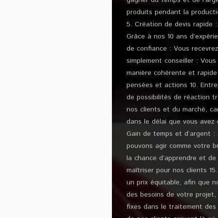
gagner du temps et de l’arge
produits pendant la product
5. Création de devis rapide 
Grâce à nos 10 ans d’expérie
de confiance : Vous recevre
simplement conseiller : Vous
manière cohérente et rapide 
pensées et actions 10. Entre
de possibilités de réaction
nos clients et du marché, ca
dans le délai que vous avez
Gain de temps et d’argent : 
pouvons agir comme votre br
la chance d’apprendre et de
maîtriser pour nos clients 1
un prix équitable, afin que n
des besoins de votre projet,
fixes dans le traitement de