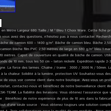
en Mètre Largeur 680 Taille / M ² Bleu 1 Choix Ware. Cette fiche pr
i vous avez des questions, n’hésitez pas à nous contacter. Recherc
âche de camion 600 – 1400 g/m². Bâche de camion bleu. Bâche 2,50
e camion Bâche film PVC 2,50 mètres de large en 680 g/m² bleu 1 mar
10 mètres. Capot de couverture en qualité de bâche de camion. Utili
ronds de 10 mm, tous les 50 cm – laiton nickelé. Expédition rapide 2-3
gne. La force des larmes. Chaîne / trame : 3000 / 3000 N / 50mm. L
 à la chaleur. Solidité à la lumière, protection UV. Souhaitez-vous de
x de vous voir comme client dans notre boutique. Avez-vous un pro
sfait, contactez-nous et bénéficiez de notre bienveillance client il
TEAM. La fiabilité des livraisons: Vous obtenez l’assurance que v
nce : Bénéficiez de notre expérience de plus de 10 ans dans la fabric
out d’une seule source : Vous obtenez toujours une solution complèt