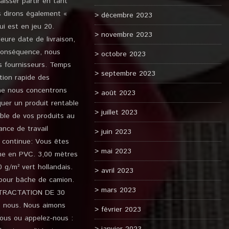
aisser partir en tant
s dirons également «
décembre 2023
ui est en jeu 20.
novembre 2023
eure date de livraison,
 conséquence, nous
octobre 2023
s fournisseurs. Temps
septembre 2023
tion rapide des
 ne nous concentrons
août 2023
quer un produit rentable
juillet 2023
ible de vos produits au
ance de travail
juin 2023
n continue: Vous êtes
mai 2023
che en PVC. 3,00 mètres
g/m² vert hollandais.
avril 2023
 pour bâche de camion.
mars 2023
 RETRACTATION DE 30
e nous. Nous aimons
février 2023
nous ou appelez-nous :