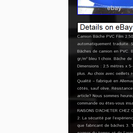
Camion Bâche PVC Film 2,50 
automatiquement traduite. S
Bâches de camion en PVC. B
gr/m² bleu 1 choix. Bâche d
Dimensions : 2,5 mètres x 5-
plus. Au choix avec oeillets 
Qualité – fabriqué en Allema
côtés, sauf olive. Résistance
article? Nous sommes heureu
commande ou êtes-vous insati
RAISONS D’ACHETER CHEZ CSK-
2. La sécurité par l’expérie
que fabricant de bâches 3. T