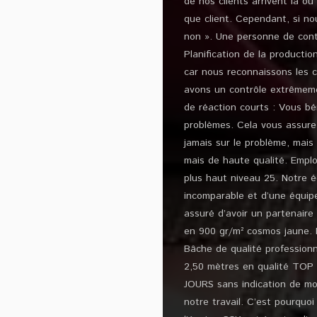
de nos clients arrivent là où
que client. Cependant, si no
non ». Une personne de conta
Planification de la productio
car nous reconnaissons les c
avons un contrôle extrêmeme
de réaction courts : Vous bé
problèmes. Cela vous assure
jamais sur le problème, mais 
mais de haute qualité. Emplo
plus haut niveau 25. Notre é
incomparable et d’une équipe
assuré d’avoir un partenaire
en 900 gr/m² cosmos jaune. 
Bâche de qualité profession
2,50 mètres en qualité TOP
JOURS sans indication de mo
notre travail. C’est pourqu