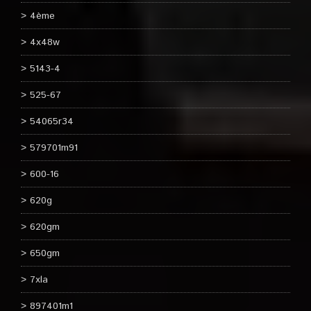
4ème
4x48w
5143-4
525-67
54065r34
579701m91
600-16
620g
620gm
650gm
7xla
897401m1