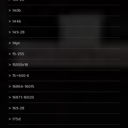
140b
144b
149-28
14pr
15-255
15555r18
15×600-6
16864-16015
16871-16020
169-28
175d