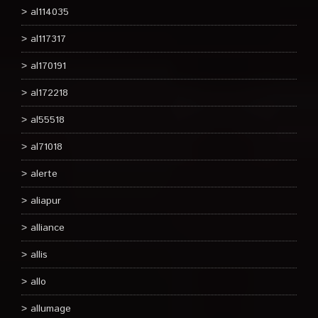
al114035
al117317
al170191
al172218
al55518
al71018
alerte
aliapur
alliance
allis
allo
allumage