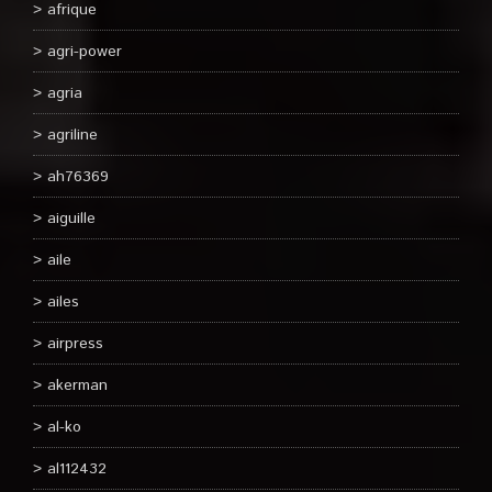
afrique
agri-power
agria
agriline
ah76369
aiguille
aile
ailes
airpress
akerman
al-ko
al112432