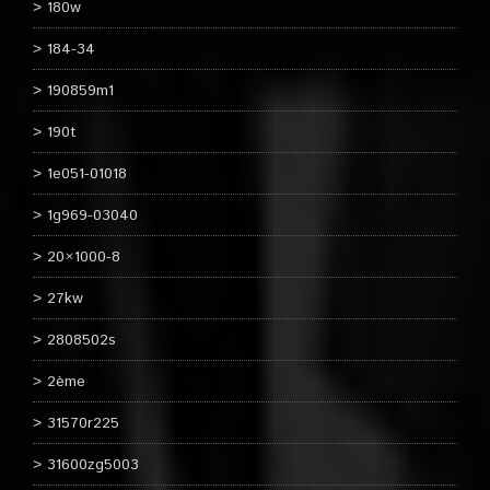
180w
184-34
190859m1
190t
1e051-01018
1g969-03040
20×1000-8
27kw
2808502s
2ème
31570r225
31600zg5003