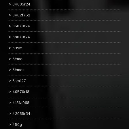
34085r24
3462f752
36070r24
38070r24
399m
3ème
3èmes
3sm127
40570r18
4131a068
42085r34
450g