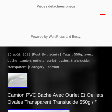
Pièces détachées pneus
Powered by
WordPress
and
Besty
.
23 août, 2022
Post By :
admin
Tags :
550g
,
avec
,
bache
,
camion
,
oeillets
,
ourlet
,
ovales
,
translucide
,
transparent
Category :
camion
Camion PVC Bache Avec Ourlet Et Oeillets
Ovales Transparent Translucide 550g / ²