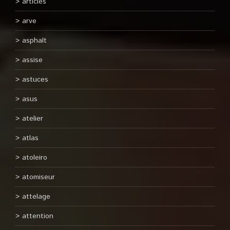
articles
arve
asphalt
assise
astuces
asus
atelier
atlas
atoleiro
atomiseur
attelage
attention