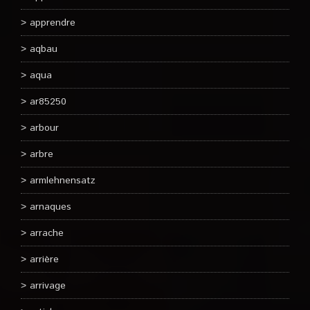
apprendre
aqbau
aqua
ar85250
arbour
arbre
armlehnensatz
arnaques
arrache
arrière
arrivage