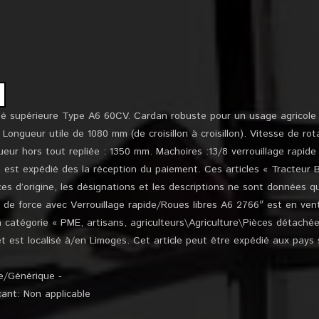
té supérieure Type A6 60CV. Cardan robuste pour un usage agricole i
Longueur utile de 1080 mm (de croisillon à croisillon). Vitesse de ro
ueur hors tout repliée : 1350 mm. Machoires :13/8 verrouillage rapid
 est expédié des la réception du paiement. Ces articles « Tracteur 
es d’origine, les désignations et les descriptions ne sont données qu’à
de force avec Verrouillage rapide/Roues libres A6 2766″ est en vent
a catégorie « PME, artisans, agriculteurs\Agriculture\Pièces détaché
 et est localisé à/en Limoges. Cet article peut être expédié aux pays 
e/Générique -
ant: Non applicable