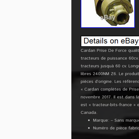
Cardan Prise De Force quali
tracteurs de puissance 60cv. 
tracteurs jusquà 60 cv. Long
libres 2400NM Z6. Le produit
pièces d’origine. Les référenc
« Cardan complètes de Prise 
novembre 2017. Il est dans l
est « tracteur-bits-france »
Canada.
Marque: – Sans marqu
Numéro de pièce fabric