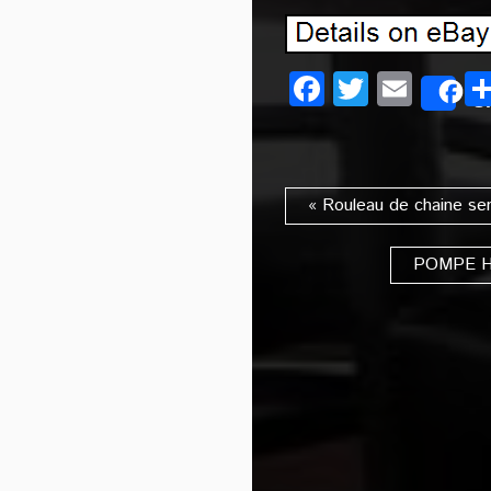
Facebook
Twitter
Emai
S
« Rouleau de chaine se
POMPE HY