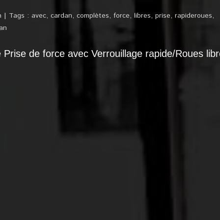
n
Tags :
avec
,
cardan
,
complètes
,
force
,
libres
,
prise
,
rapideroues
,
an
Prise de force avec Verrouillage rapide/Roues lib