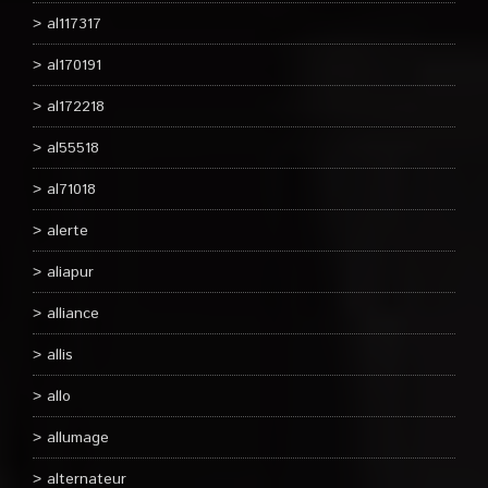
al117317
al170191
al172218
al55518
al71018
alerte
aliapur
alliance
allis
allo
allumage
alternateur