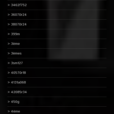
3462f752
36070r24
38070r24
399m
3ème
3èmes
3sm127
40570r18
4131a068
42085r34
450g
4ème