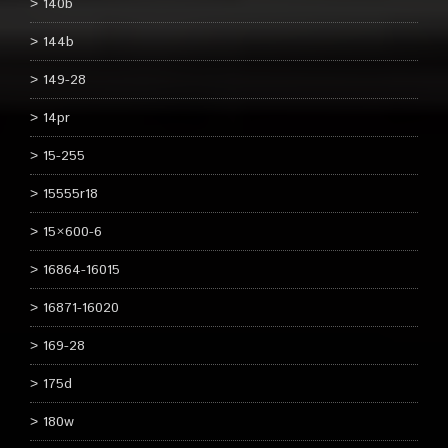
140b
144b
149-28
14pr
15-255
15555r18
15×600-6
16864-16015
16871-16020
169-28
175d
180w