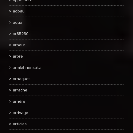
apprendre
aqbau
aqua
ar85250
arbour
arbre
armlehnensatz
arnaques
arrache
arrière
arrivage
articles