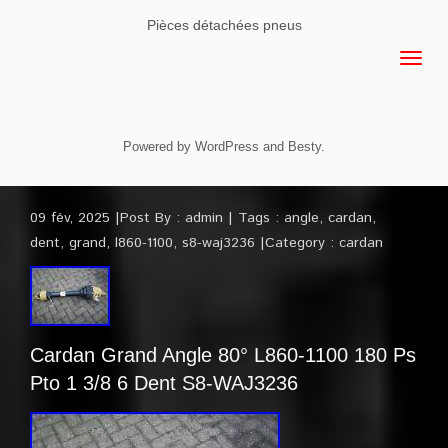
Pièces détachées pneus
Powered by
WordPress
and
Besty
.
09 fév, 2025
Post By :
admin
Tags :
angle
,
cardan
,
dent
,
grand
,
l860-1100
,
s8-waj3236
Category :
cardan
Cardan Grand Angle 80° L860-1100 180 Ps
Pto 1 3/8 6 Dent S8-WAJ3236