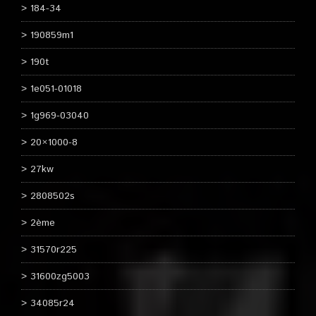
184-34
190859m1
190t
1e051-01018
1g969-03040
20×1000-8
27kw
2808502s
2ème
31570r225
31600zg5003
34085r24