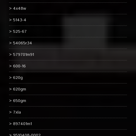
4x48w
5143-4
525-67
54065r34
579701m91
600-16
620g
620gm
650gm
7xla
897401m1
9510408-0002