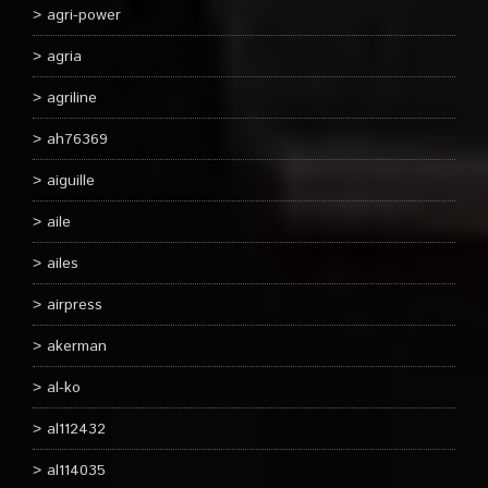
agri-power
agria
agriline
ah76369
aiguille
aile
ailes
airpress
akerman
al-ko
al112432
al114035