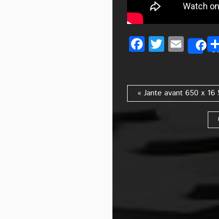
Facebook
Twitter
Emai
S
« Jante avant 650 x 16