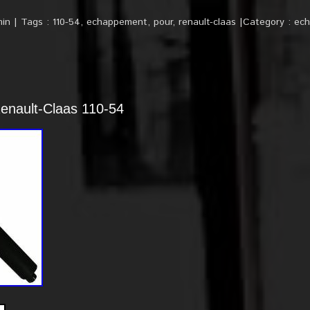
in
Tags :
110-54
,
echappement
,
pour
,
renault-claas
Category :
ec
enault-Claas 110-54