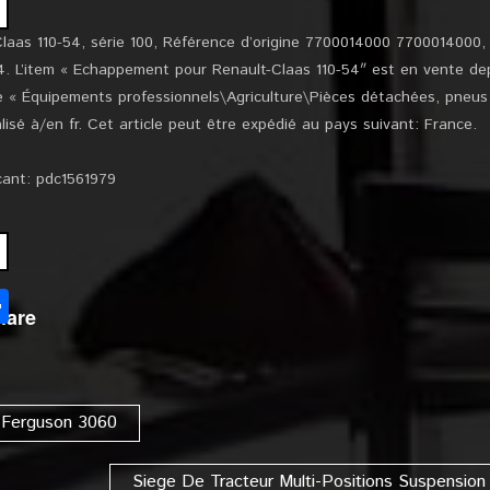
laas 110-54, série 100, Référence d’origine 7700014000 7700014000
4. L’item « Echappement pour Renault-Claas 110-54″ est en vente depui
ie « Équipements professionnels\Agriculture\Pièces détachées, pneus
lisé à/en fr. Cet article peut être expédié au pays suivant: France.
cant: pdc1561979
l
Partager
hare
 Ferguson 3060
Siege De Tracteur Multi-Positions Suspension