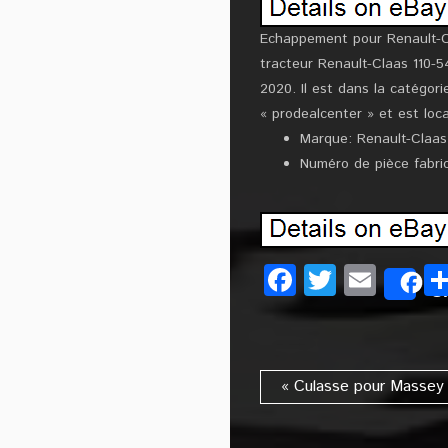
Echappement pour Renault-C
tracteur Renault-Claas 110-5
2020. Il est dans la catégor
« prodealcenter » et est loca
Marque: Renault-Claas
Numéro de pièce fabri
Facebook
Twitter
Emai
S
« Culasse pour Massey