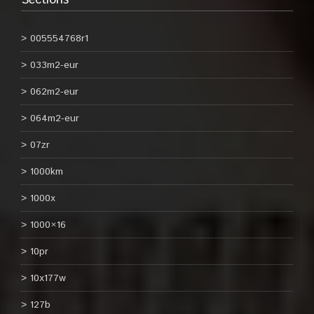
Sections
005554768r1
033m2-eur
062m2-eur
064m2-eur
07zr
1000km
1000x
1000×16
10pr
10x177w
127b