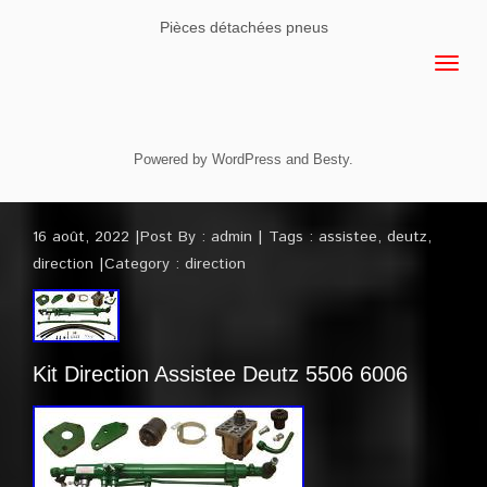
Pièces détachées pneus
Powered by
WordPress
and
Besty
.
16 août, 2022
Post By :
admin
Tags :
assistee
,
deutz
,
direction
Category :
direction
Kit Direction Assistee Deutz 5506 6006