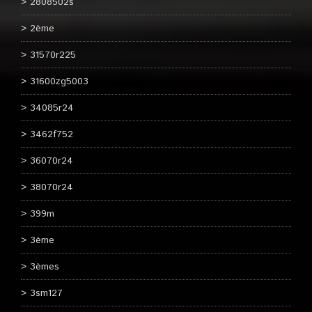
2808502s
2ème
31570r225
31600zg5003
34085r24
3462f752
36070r24
38070r24
399m
3ème
3èmes
3sm127