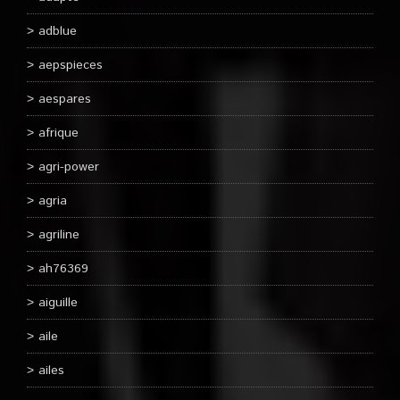
adblue
aepspieces
aespares
afrique
agri-power
agria
agriline
ah76369
aiguille
aile
ailes