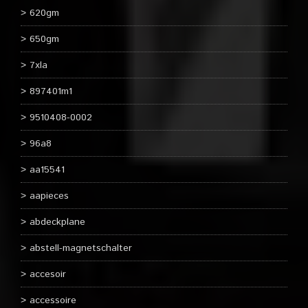
620gm
650gm
7xla
897401m1
9510408-0002
96a8
aa15541
aapieces
abdeckplane
abstell-magnetschalter
accesoir
accessoire