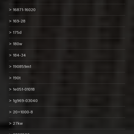
16871-16020
169-28
175d
180w
184-34
190859m1
190t
1e051-01018
1g969-03040
20×1000-8
27kw