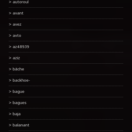
autoroul
avant
avez
avto
az48939
aziz
bâche
backhoe-
bague
bagues
baja
balanant