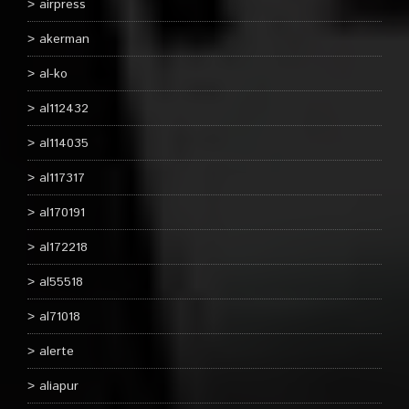
airpress
akerman
al-ko
al112432
al114035
al117317
al170191
al172218
al55518
al71018
alerte
aliapur