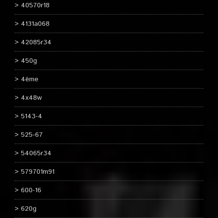
40570r18
4131a068
42085r34
450g
4ème
4x48w
5143-4
525-67
54065r34
579701m91
600-16
620g