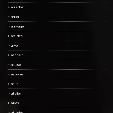
arrache
arrière
arrivage
articles
arve
asphalt
assise
astuces
asus
atelier
atlas
atoleiro