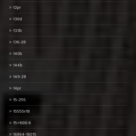
12pr
130d
133b
136-28
140b
144b
149-28
14pr
15-255
15555r18
15×600-6
16864-16015