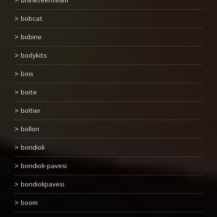
bnineteenteam
bobcat
bobine
bodykits
bois
boite
boîtier
bollon
bondioli
bondioli-pavesi
bondiolipavesi
boom