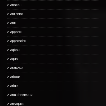
anneau
antenne
anti
appareil
apprendre
aqbau
aqua
ar85250
arbour
arbre
armlehnensatz
arnaques