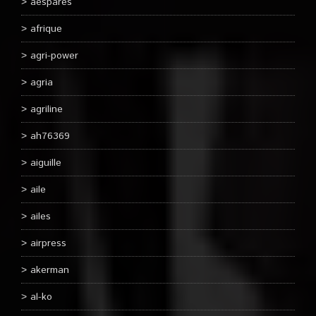
aespares
afrique
agri-power
agria
agriline
ah76369
aiguille
aile
ailes
airpress
akerman
al-ko