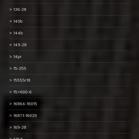
136-28
140b
144b
149-28
14pr
15-255
15555r18
15×600-6
16864-16015
16871-16020
169-28