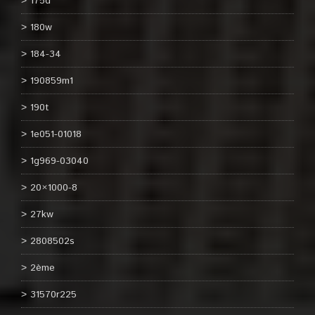
175d
180w
184-34
190859m1
190t
1e051-01018
1g969-03040
20×1000-8
27kw
2808502s
2ème
31570r225