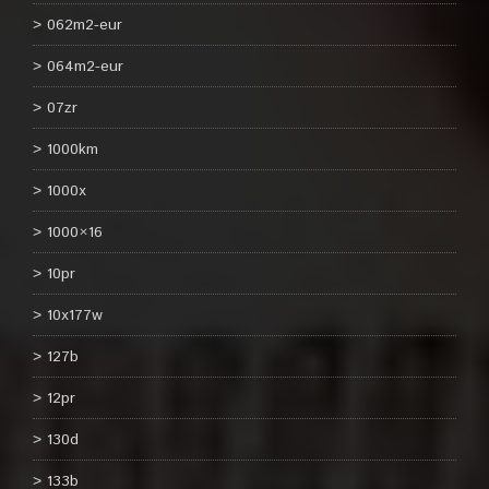
062m2-eur
064m2-eur
07zr
1000km
1000x
1000×16
10pr
10x177w
127b
12pr
130d
133b