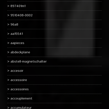
897401m1
9510408-0002
96a8
aa15541
aapieces
abdeckplane
abstell-magnetschalter
accesoir
accessoire
accessoires
accouplement
accumulateur