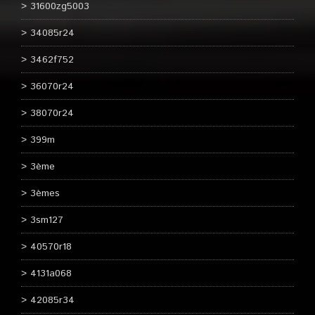
31600zg5003
34085r24
3462f752
36070r24
38070r24
399m
3ème
3èmes
3sm127
40570r18
4131a068
42085r34