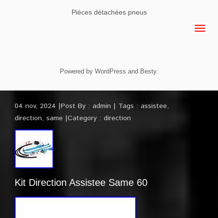
Pièces détachées pneus
Powered by
WordPress
and
Besty
.
04 nov, 2024
Post By :
admin
Tags :
assistee
,
direction
,
same
Category :
direction
Kit Direction Assistee Same 60