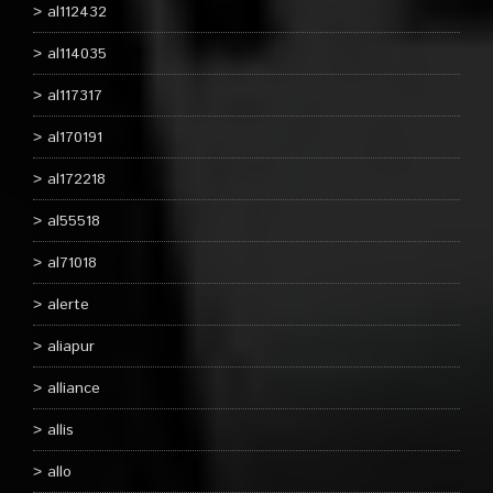
al112432
al114035
al117317
al170191
al172218
al55518
al71018
alerte
aliapur
alliance
allis
allo