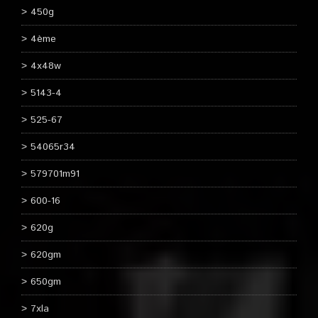
450g
4ème
4x48w
5143-4
525-67
54065r34
579701m91
600-16
620g
620gm
650gm
7xla