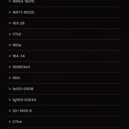
16864-16015
16871-16020
169-28
175d
180w
184-34
190859m1
190t
1e051-01018
1g969-03040
20×1000-8
27kw