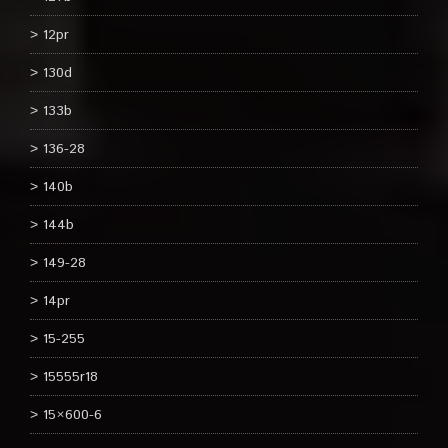
12pr
130d
133b
136-28
140b
144b
149-28
14pr
15-255
15555r18
15×600-6