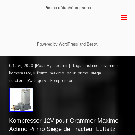
Pièces détachées pneus
Powered by
WordPress
and
Besty
.
03 avr, 2020
Post By :
admin
Tags :
actimo
,
grammer
,
kompressor
,
luftsitz
,
maximo
,
pour
,
primo
,
siège
,
tracteur
Category :
kompressor
Kompressor 12V pour Grammer Maximo
Actimo Primo Siège de Tracteur Luftsitz