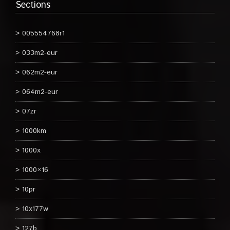
Sections
005554768r1
033m2-eur
062m2-eur
064m2-eur
07zr
1000km
1000x
1000×16
10pr
10x177w
127b