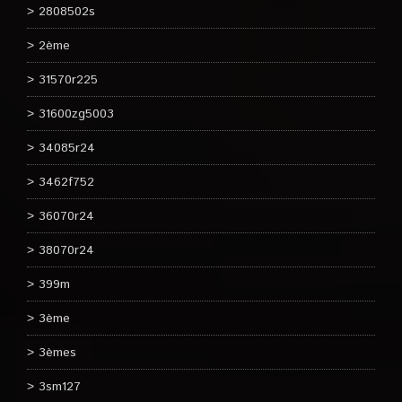
2808502s
2ème
31570r225
31600zg5003
34085r24
3462f752
36070r24
38070r24
399m
3ème
3èmes
3sm127