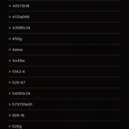
40570r18
4131a068
42085r34
450g
4ème
4x48w
5143-4
525-67
54065r34
579701m91
600-16
620g