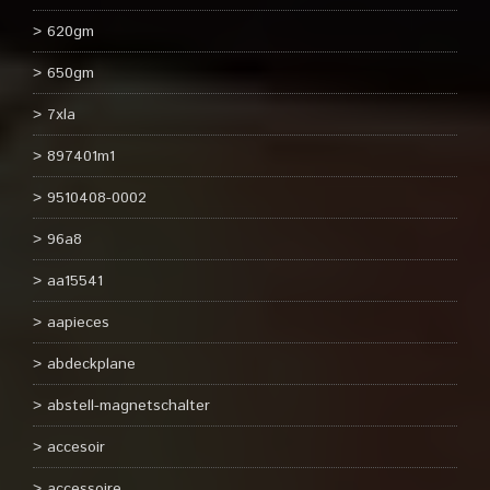
620gm
650gm
7xla
897401m1
9510408-0002
96a8
aa15541
aapieces
abdeckplane
abstell-magnetschalter
accesoir
accessoire