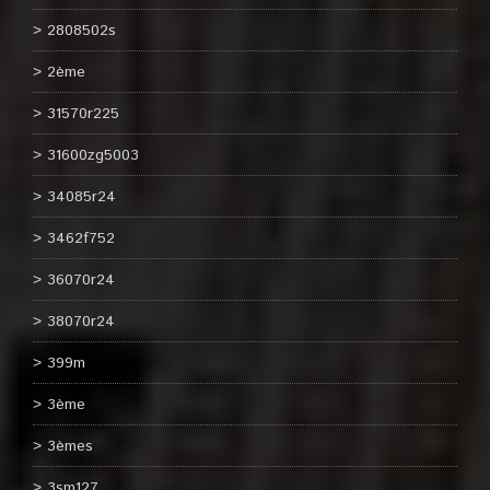
2808502s
2ème
31570r225
31600zg5003
34085r24
3462f752
36070r24
38070r24
399m
3ème
3èmes
3sm127