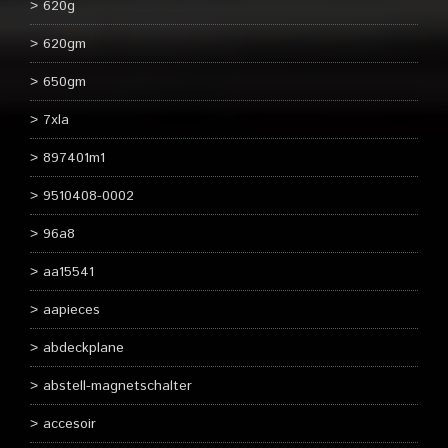
620g
620gm
650gm
7xla
897401m1
9510408-0002
96a8
aa15541
aapieces
abdeckplane
abstell-magnetschalter
accesoir