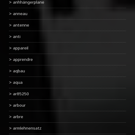
anhhängerplane
anneau
antenne
anti
appareil
apprendre
aqbau
aqua
ar85250
arbour
arbre
armlehnensatz