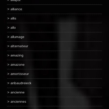
aliapur
alliance
allis
allo
allumage
alternateur
amazing
amazone
amortisseur
anbaudreieck
ancienne
anciennes