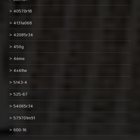
40570r18
4131a068
42085r34
450g
4ème
4x48w
5143-4
525-67
54065r34
579701m91
600-16