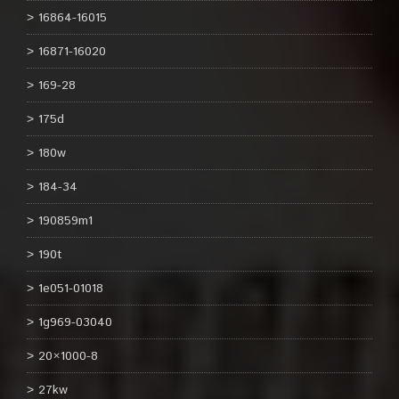
16864-16015
16871-16020
169-28
175d
180w
184-34
190859m1
190t
1e051-01018
1g969-03040
20×1000-8
27kw