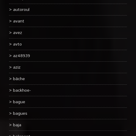
autoroul
avant
avez
avto
az48939
aziz
bâche
backhoe-
bague
bagues
baja