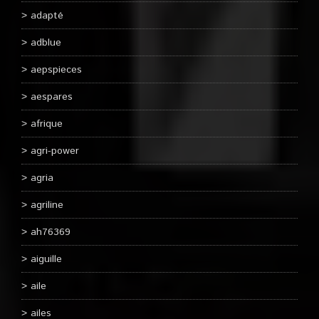
adapté
adblue
aepspieces
aespares
afrique
agri-power
agria
agriline
ah76369
aiguille
aile
ailes