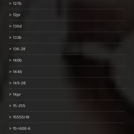
127b
12pr
130d
133b
136-28
140b
144b
149-28
14pr
15-255
15555r18
15×600-6