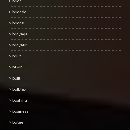
bride
brigade
briggs
broyage
broyeur
bruit
btwin
built
bulktex
bushing
business
butée