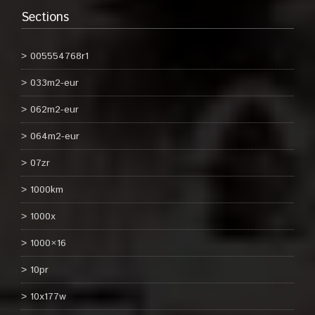
Sections
005554768r1
033m2-eur
062m2-eur
064m2-eur
07zr
1000km
1000x
1000×16
10pr
10x177w