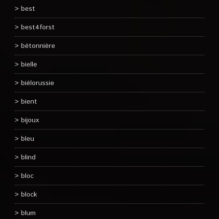
best
best4forst
bétonnière
bielle
biélorussie
bient
bijoux
bleu
blind
bloc
block
blum