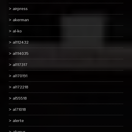
airpress
akerman
al-ko
al112432
al114035
al117317
al170191
al172218
al55518
al71018
alerte