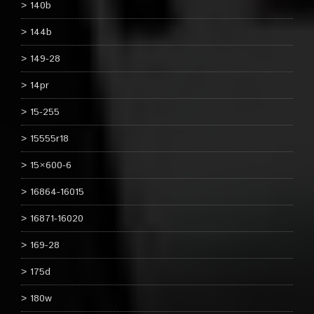
140b
144b
149-28
14pr
15-255
15555r18
15×600-6
16864-16015
16871-16020
169-28
175d
180w