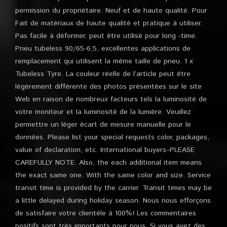
permission du propriétaire. Neuf et de haute qualité. Pour
Fait de matériaux de haute qualité et pratique à utiliser.
Pas facile à déformer, peut être utilisé pour long -time.
Pneu tubeless 90/65-6,5, excellentes applications de
remplacement qui utilisent la même taille de pneu. 1 x
Tubeless Tyre. La couleur réelle de l’article peut être
légèrement différente des photos présentées sur le site
Web en raison de nombreux facteurs tels la luminosité de
votre moniteur et la luminosité de la lumière. Veuillez
permettre un léger écart de mesure manuelle pour le
données. Please list your special requests color, packages,
value of declaration, etc. International buyers–PLEASE
CAREFULLY NOTE. Also, the each additional item means
the exact same one. With the same color and size. Service
transit time is provided by the carrier. Transit times may be
a little delayed during holiday season. Nous nous efforçons
de satisfaire votre clientèle à 100%! Les commentaires
positifs sont très importants pour nous. Si vous avez des