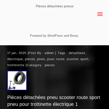
Pièces détachées pneus
Powered by
WordPress
and
Besty
.
17 jan, 2025
Post By :
admin
Tags :
detachees
,
électrique
,
pièces
,
pneu
,
pour
,
route
,
scooter
,
sport
,
trottinette
Category :
pieces
Pièces détachées pneu scooter route sport
pneu pour trottinette électrique 1