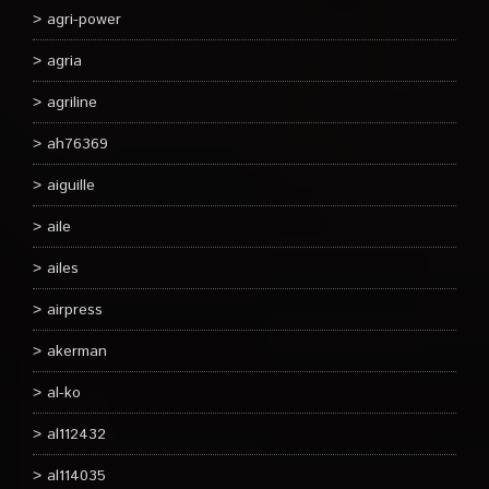
agri-power
agria
agriline
ah76369
aiguille
aile
ailes
airpress
akerman
al-ko
al112432
al114035