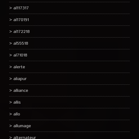
al117317
al170191
al172218
al55518
al71018
alerte
aliapur
alliance
allis
allo
allumage
alternateur