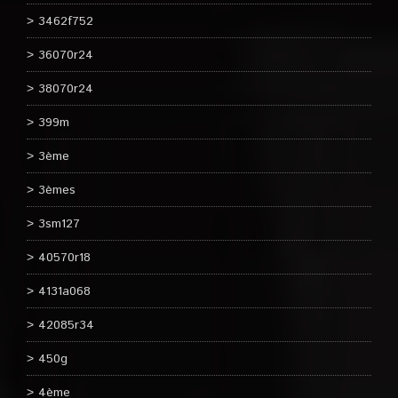
3462f752
36070r24
38070r24
399m
3ème
3èmes
3sm127
40570r18
4131a068
42085r34
450g
4ème