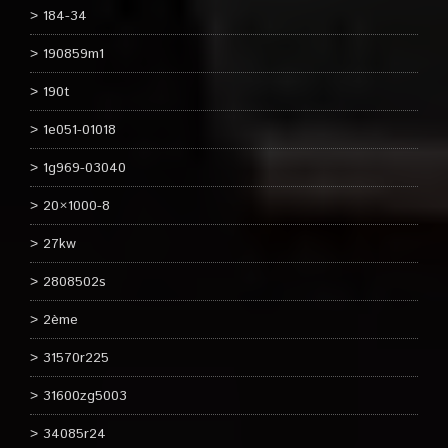
184-34
190859m1
190t
1e051-01018
1g969-03040
20×1000-8
27kw
2808502s
2ème
31570r225
31600zg5003
34085r24