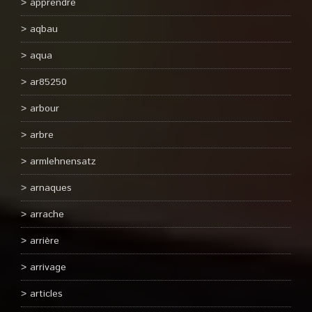
apprendre
aqbau
aqua
ar85250
arbour
arbre
armlehnensatz
arnaques
arrache
arrière
arrivage
articles