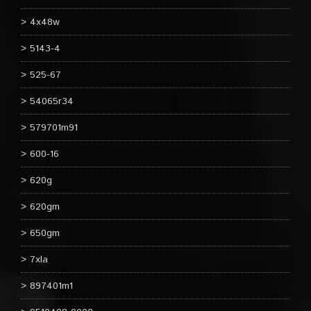
4x48w
5143-4
525-67
54065r34
579701m91
600-16
620g
620gm
650gm
7xla
897401m1