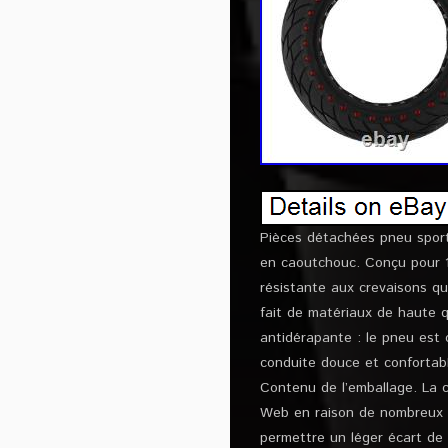
Pièces détachées pneu sport 
en caoutchouc. Conçu pour 10
résistante aux crevaisons qu
fait de matériaux de haute q
antidérapante : le pneu est 
conduite douce et confortabl
Contenu de l’emballage. La c
Web en raison de nombreux fa
permettre un léger écart de