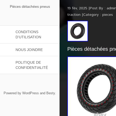
Pièces détachées pneus
19 fév, 2025
Post By :
admi
traction
Category :
pieces
CONDITIONS
D’UTILISATION
Pièces détachées pneu
NOUS JOINDRE
POLITIQUE DE
CONFIDENTIALITÉ
Powered by
WordPress
and
Besty
.