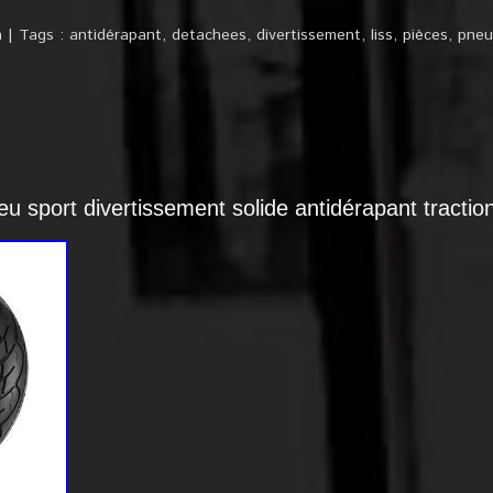
n
Tags :
antidérapant
,
detachees
,
divertissement
,
liss
,
pièces
,
pneu
 sport divertissement solide antidérapant traction