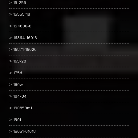
15-255
15555r18
15×600-6
16864-16015
16871-16020
169-28
175d
180w
184-34
190859m1
190t
1e051-01018