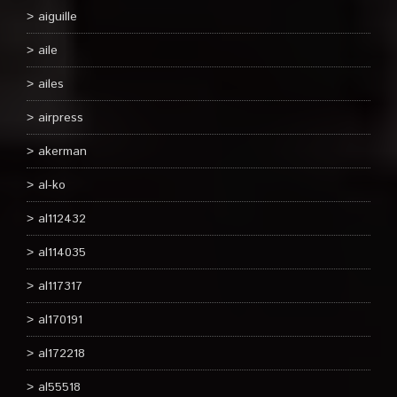
aiguille
aile
ailes
airpress
akerman
al-ko
al112432
al114035
al117317
al170191
al172218
al55518