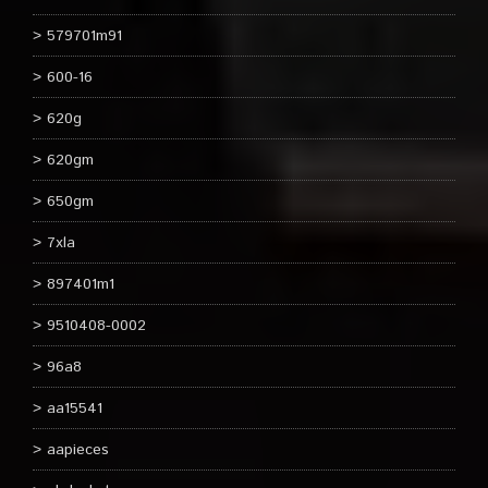
579701m91
600-16
620g
620gm
650gm
7xla
897401m1
9510408-0002
96a8
aa15541
aapieces