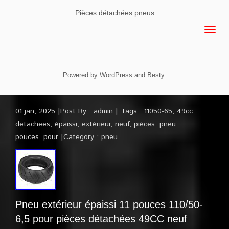
Pièces détachées pneus
Powered by
WordPress
and
Besty
.
01 jan, 2025
Post By :
admin
Tags :
11050-65
,
49cc
,
detachees
,
épaissi
,
extérieur
,
neuf
,
pièces
,
pneu
,
pouces
,
pour
Category :
pneu
Pneu extérieur épaissi 11 pouces 110/50-
6,5 pour pièces détachées 49CC neuf