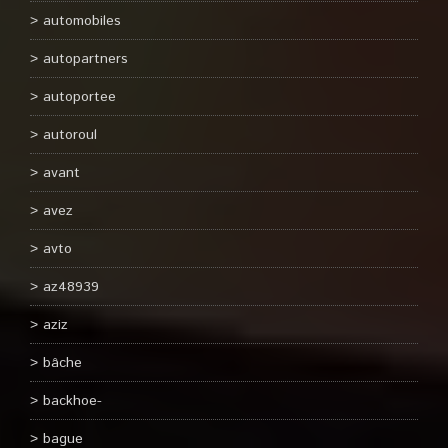
automobiles
autopartners
autoportee
autoroul
avant
avez
avto
az48939
aziz
bâche
backhoe-
bague