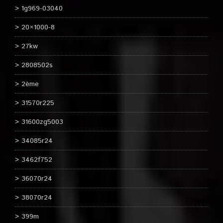
1g969-03040
20×1000-8
27kw
2808502s
2ème
31570r225
31600zg5003
34085r24
3462f752
36070r24
38070r24
399m