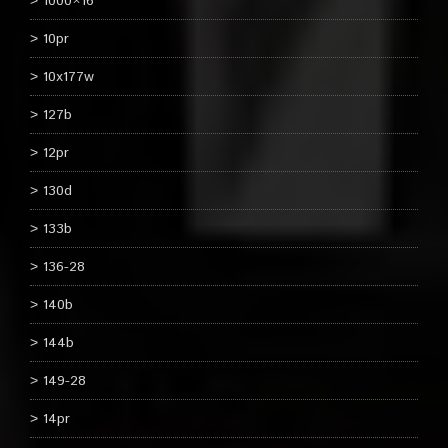
1000×16
10pr
10x177w
127b
12pr
130d
133b
136-28
140b
144b
149-28
14pr