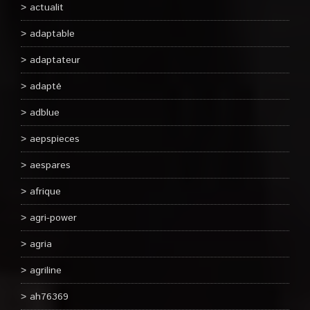
actualit
adaptable
adaptateur
adapté
adblue
aepspieces
aespares
afrique
agri-power
agria
agriline
ah76369