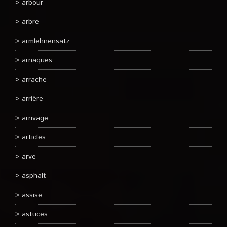
arbour
arbre
armlehnensatz
arnaques
arrache
arrière
arrivage
articles
arve
asphalt
assise
astuces