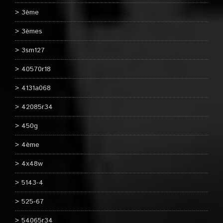
3ème
3èmes
3sm127
40570r18
4131a068
42085r34
450g
4ème
4x48w
5143-4
525-67
54065r34