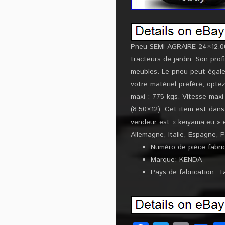
Pneu SEMI-AGRAIRE 24×12.00-
tracteurs de jardin. Son pro
meubles. Le pneu peut égal
votre matériel préféré, opte
maxi : 775 kgs. Vitesse maxi
(8.50×12). Cet item est dans
vendeur est « keiyama.eu » e
Allemagne, Italie, Espagne, 
Numéro de pièce fabri
Marque: KENDA
Pays de fabrication: T