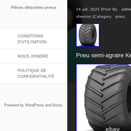
Pièces détachées pneus
24 juil, 2022
Post By :
admi
shevron
Category :
pneu
CONDITIONS
D’UTILISATION
Pneu semi-agraire K
NOUS JOINDRE
POLITIQUE DE
CONFIDENTIALITÉ
Powered by
WordPress
and
Besty
.