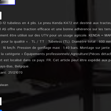
12 tubeless en 4 plis. Le pneu Kenda K472 est destiné aux tracte
fil AS offre une traction efficace et une bonne adhérence sur les te
ement être utilisé sur des UTV pour un usage agricole. KENDA = 
z pour la qualité « . TL / TT : Tubeless (TL). Diamètre total : 600 
 : 16 km/h. Pression de gonflage maxi : 1.40 bars. Montage sur jante
 la catégorie « Équipements professionnels\Agriculture\Pièces détac
t est localisé dans ce pays: FR. Cet article peut être expédié aux p
Pays-Bas, Belgique.
cant: 25121070
aïwan