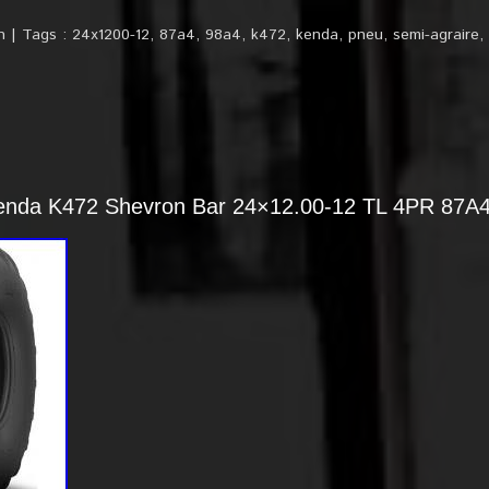
n
Tags :
24x1200-12
,
87a4
,
98a4
,
k472
,
kenda
,
pneu
,
semi-agraire
,
enda K472 Shevron Bar 24×12.00-12 TL 4PR 87A4