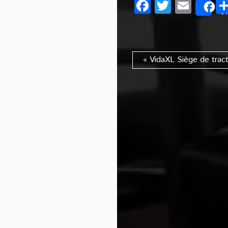
Facebook
Twitter
Emai
S
« VidaXL Siège de tract