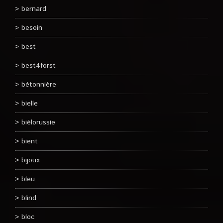
bernard
besoin
best
best4forst
bétonnière
bielle
biélorussie
bient
bijoux
bleu
blind
bloc