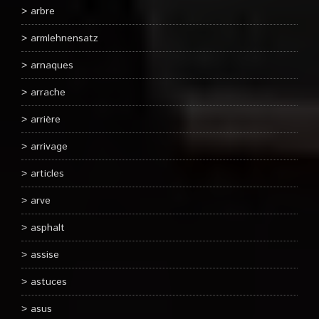
arbre
armlehnensatz
arnaques
arrache
arrière
arrivage
articles
arve
asphalt
assise
astuces
asus