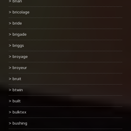
brian
bricolage
bride
brigade
briggs
broyage
broyeur
bruit
btwin
built
bulktex
bushing