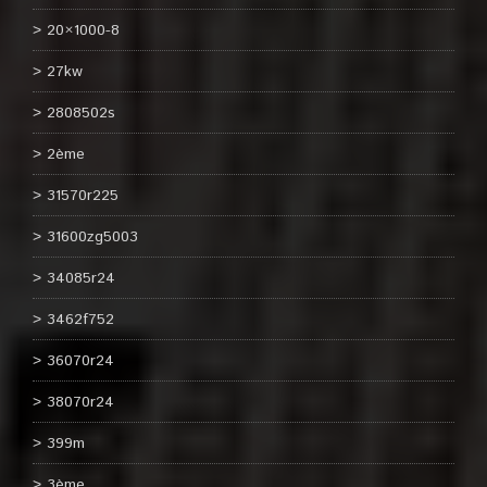
20×1000-8
27kw
2808502s
2ème
31570r225
31600zg5003
34085r24
3462f752
36070r24
38070r24
399m
3ème