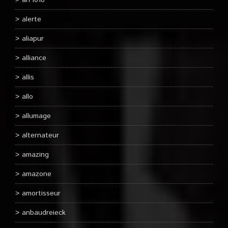
al71018
alerte
aliapur
alliance
allis
allo
allumage
alternateur
amazing
amazone
amortisseur
anbaudreieck