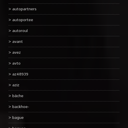
autopartners
autoportee
autoroul
avant
avez
avto
az48939
aziz
bâche
backhoe-
bague