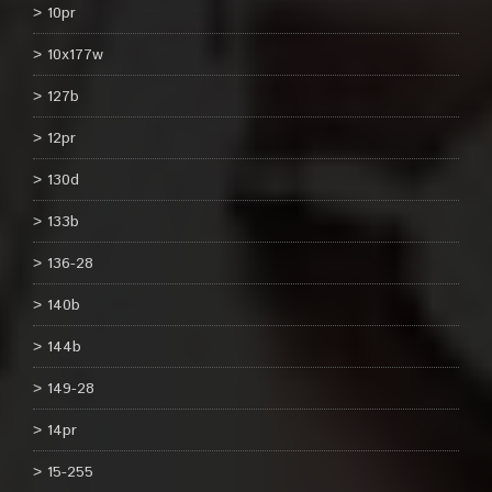
10pr
10x177w
127b
12pr
130d
133b
136-28
140b
144b
149-28
14pr
15-255