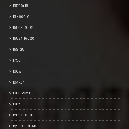
15555r18
15×600-6
16864-16015
16871-16020
169-28
175d
180w
184-34
190859m1
190t
1e051-01018
1g969-03040