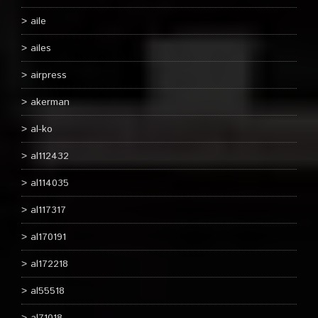
aile
ailes
airpress
akerman
al-ko
al112432
al114035
al117317
al170191
al172218
al55518