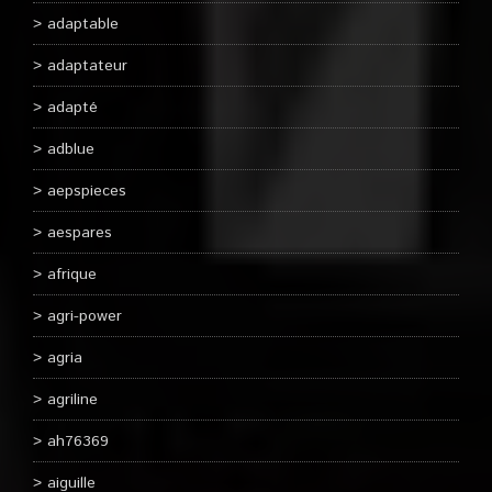
adaptable
adaptateur
adapté
adblue
aepspieces
aespares
afrique
agri-power
agria
agriline
ah76369
aiguille