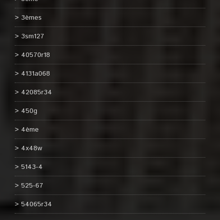
3èmes
3sm127
40570r18
4131a068
42085r34
450g
4ème
4x48w
5143-4
525-67
54065r34