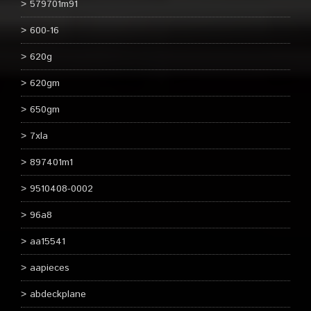
579701m91
600-16
620g
620gm
650gm
7xla
897401m1
9510408-0002
96a8
aa15541
aapieces
abdeckplane