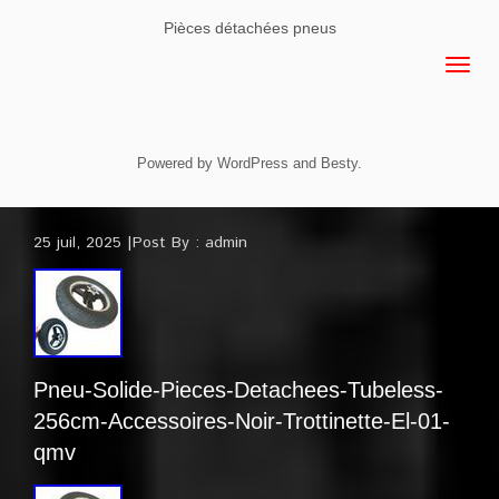
Pièces détachées pneus
Powered by
WordPress
and
Besty
.
25 juil, 2025
Post By :
admin
Pneu-Solide-Pieces-Detachees-Tubeless-
256cm-Accessoires-Noir-Trottinette-El-01-
qmv