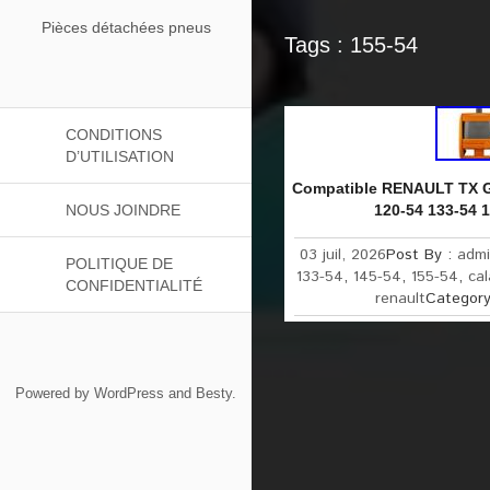
Pièces détachées pneus
Tags : 155-54
CONDITIONS
D’UTILISATION
Compatible RENAULT TX Gr
NOUS JOINDRE
120-54 133-54 
03 juil, 2026
Post By :
adm
POLITIQUE DE
133-54
,
145-54
,
155-54
,
ca
CONFIDENTIALITÉ
renault
Categor
Powered by
WordPress
and
Besty
.