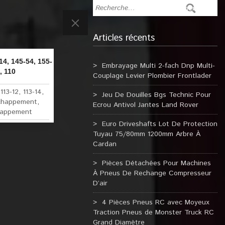
Articles récents
4, 145-54, 155-
Embrayage Multi 2-fach Dnp Multi-
, 110
Couplage Levier Plombier Frontlader
:
113-12
,
113-14
,
Jeu De Douilles Bgs Technic Pour
chappement
,
Ecrou Antivol Jantes Land Rover
appement
Euro Driveshafts Lot De Protection
Tuyau 75/80mm 1200mm Arbre À
Cardan
Pièces Détachées Pour Machines
À Pneus De Rechange Compresseur
D’air
4 Pièces Pneus RC avec Moyeux
Traction Pneus de Monster Truck RC
Grand Diamètre