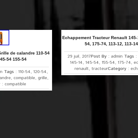
Echappement Tracteur Renault 145-1
54, 175-74, 113-12, 113-14
ille de calandre 110-54
29 juil, 2017
Post By :
admin
Tags 
145-54 155-54
145-14
,
145-54
,
155-54
,
175-74
,
e
renault
,
tracteur
Category :
ech
in
Tags :
110-54
,
120-54
,
landre
,
compatible
,
grille
,
y :
compatible