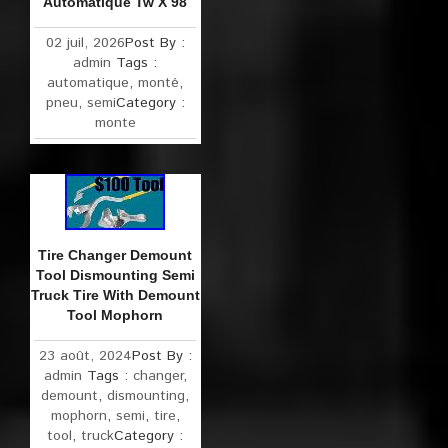
Automatique Tw X 98
02 juil, 2026
Post By :
admin
Tags :
automatique
,
monté
,
pneu
,
semi
Category :
monte
Tire Changer Demount
Tool Dismounting Semi
Truck Tire With Demount
Tool Mophorn
23 août, 2024
Post By :
admin
Tags :
changer
,
demount
,
dismounting
,
mophorn
,
semi
,
tire
,
tool
,
truck
Category :