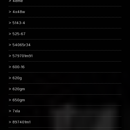
4ème
4x48w
5143-4
525-67
54065r34
579701m91
600-16
620g
620gm
650gm
7xla
897401m1