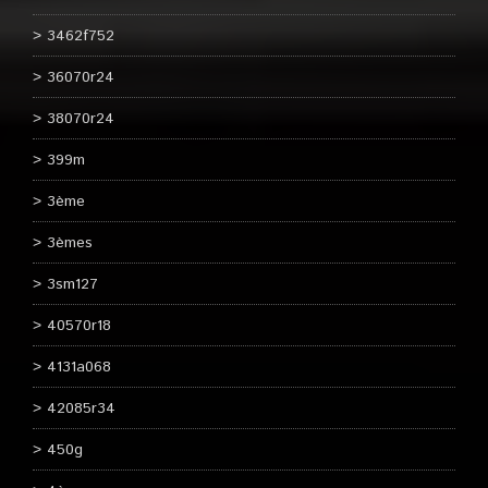
3462f752
36070r24
38070r24
399m
3ème
3èmes
3sm127
40570r18
4131a068
42085r34
450g