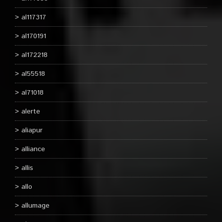
al117317
al170191
al172218
al55518
al71018
alerte
aliapur
alliance
allis
allo
allumage