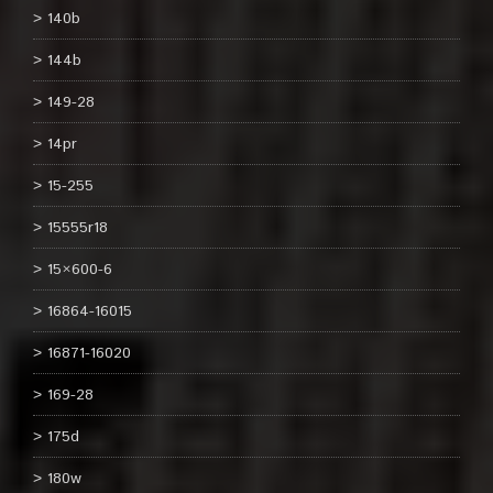
140b
144b
149-28
14pr
15-255
15555r18
15×600-6
16864-16015
16871-16020
169-28
175d
180w