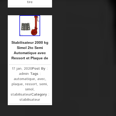
tire
Stabilisateur 2000 kg
Simol 2to Semi
Automatique avec
Ressort et Plaque de
17 jan, 2020
Post By :
admin
Tags :
automatique
,
avec
,
plaque
,
ressort
,
semi
,
simol
,
stabilisateur
Category :
stabilisateur