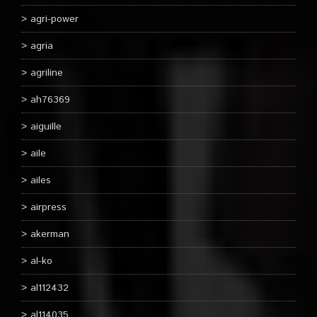
agri-power
agria
agriline
ah76369
aiguille
aile
ailes
airpress
akerman
al-ko
al112432
al114035