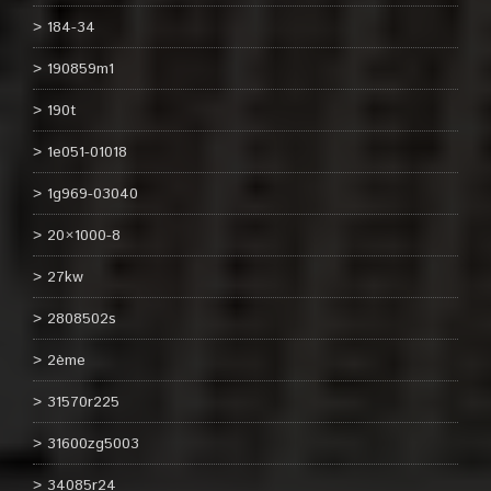
184-34
190859m1
190t
1e051-01018
1g969-03040
20×1000-8
27kw
2808502s
2ème
31570r225
31600zg5003
34085r24