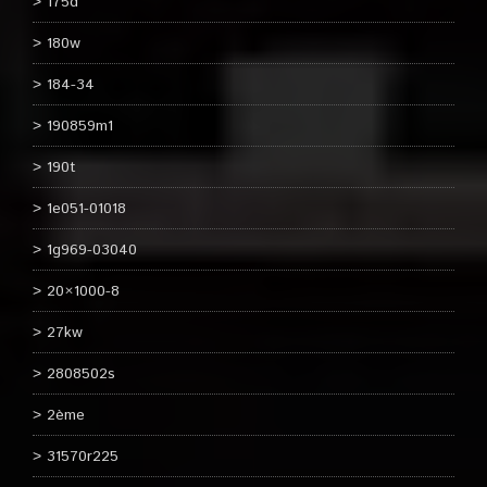
175d
180w
184-34
190859m1
190t
1e051-01018
1g969-03040
20×1000-8
27kw
2808502s
2ème
31570r225