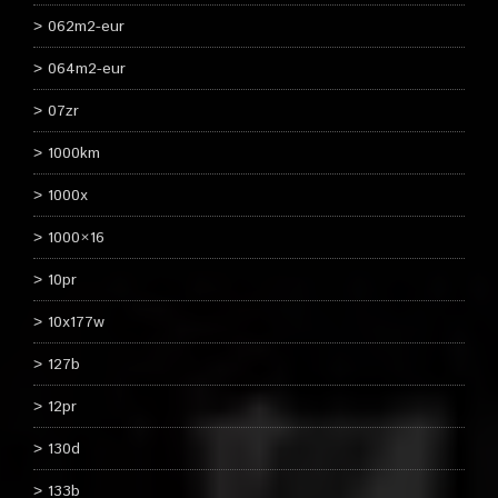
062m2-eur
064m2-eur
07zr
1000km
1000x
1000×16
10pr
10x177w
127b
12pr
130d
133b