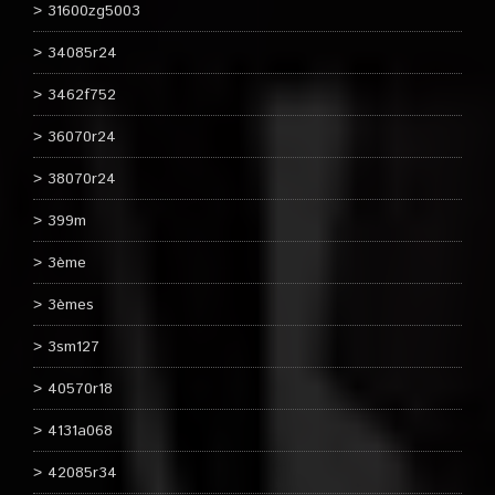
31600zg5003
34085r24
3462f752
36070r24
38070r24
399m
3ème
3èmes
3sm127
40570r18
4131a068
42085r34