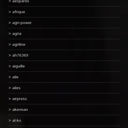
aespares
afrique
agri-power
agria
agriline
ah76369
aiguille
aile
ailes
airpress
akerman
al-ko