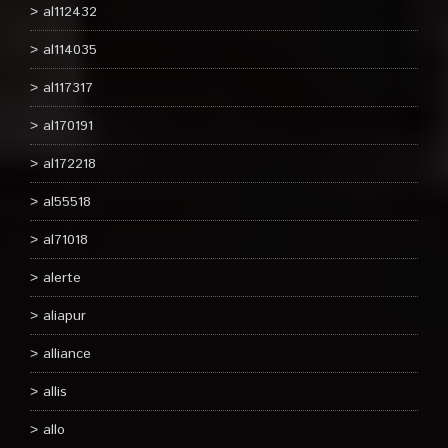
al112432
al114035
al117317
al170191
al172218
al55518
al71018
alerte
aliapur
alliance
allis
allo