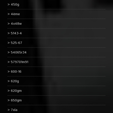
450g
4ème
4x48w
5143-4
525-67
54065r34
579701m91
600-16
620g
620gm
650gm
7xla