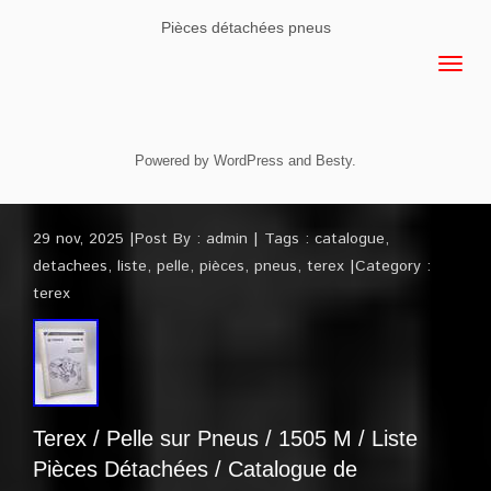
Pièces détachées pneus
Powered by
WordPress
and
Besty
.
29 nov, 2025
Post By :
admin
Tags :
catalogue
,
detachees
,
liste
,
pelle
,
pièces
,
pneus
,
terex
Category :
terex
Terex / Pelle sur Pneus / 1505 M / Liste
Pièces Détachées / Catalogue de