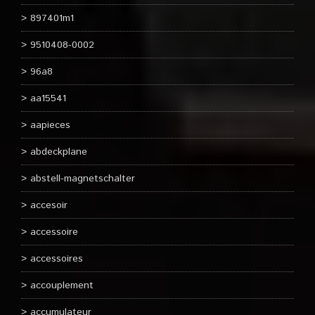
897401m1
9510408-0002
96a8
aa15541
aapieces
abdeckplane
abstell-magnetschalter
accesoir
accessoire
accessoires
accouplement
accumulateur