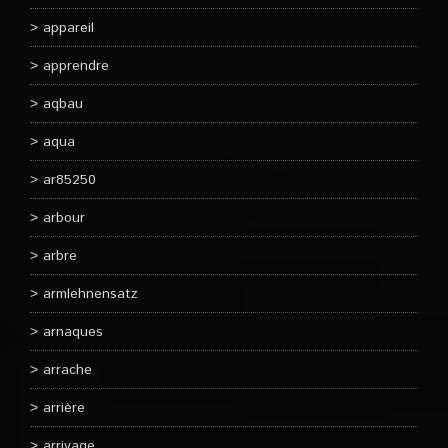
appareil
apprendre
aqbau
aqua
ar85250
arbour
arbre
armlehnensatz
arnaques
arrache
arrière
arrivage