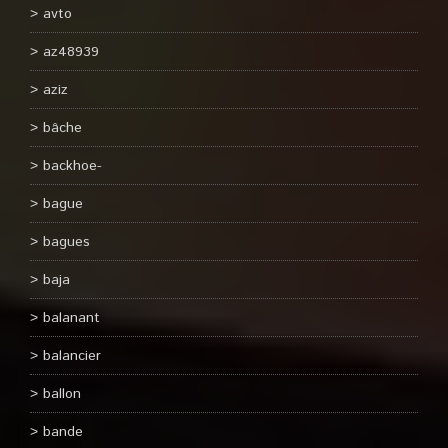
avto
az48939
aziz
bâche
backhoe-
bague
bagues
baja
balanant
balancier
ballon
bande