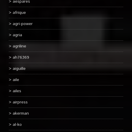
aespares
afrique
agri-power
agria
agriline
ah76369
aiguille
aile
ailes
airpress
akerman
al-ko