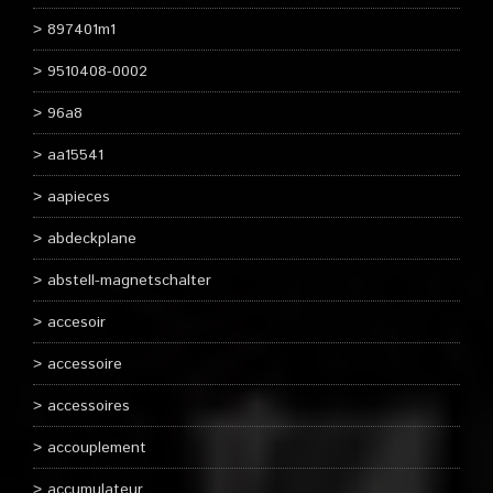
897401m1
9510408-0002
96a8
aa15541
aapieces
abdeckplane
abstell-magnetschalter
accesoir
accessoire
accessoires
accouplement
accumulateur