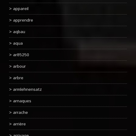
appareil
apprendre
aqbau
aqua
ar85250
arbour
arbre
armlehnensatz
arnaques
arrache
arrière
arrivage