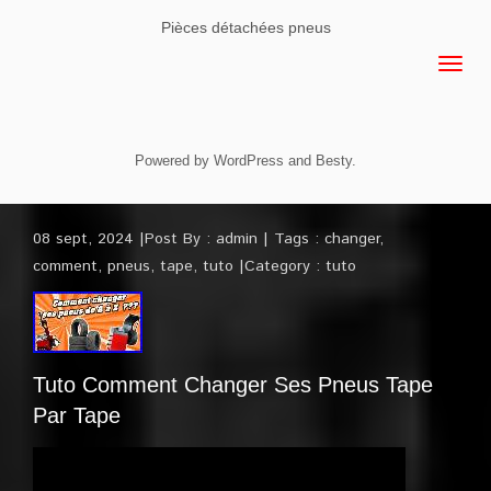
Pièces détachées pneus
Powered by
WordPress
and
Besty
.
08 sept, 2024
Post By :
admin
Tags :
changer
,
comment
,
pneus
,
tape
,
tuto
Category :
tuto
Tuto Comment Changer Ses Pneus Tape
Par Tape