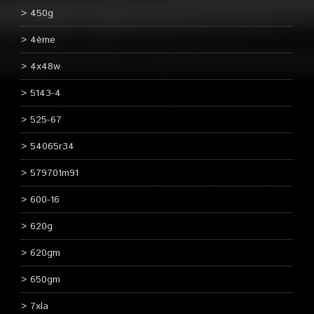
450g
4ème
4x48w
5143-4
525-67
54065r34
579701m91
600-16
620g
620gm
650gm
7xla