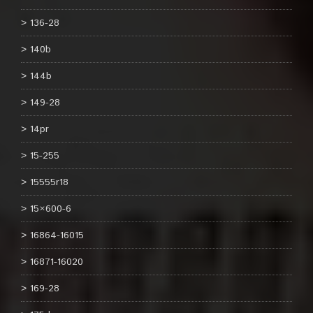
136-28
140b
144b
149-28
14pr
15-255
15555r18
15×600-6
16864-16015
16871-16020
169-28