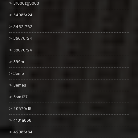
31600zg5003
34085r24
3462f752
36070r24
38070r24
399m
3ème
3èmes
3sm127
40570r18
4131a068
42085r34