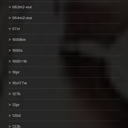
062m2-eur
064m2-eur
07zr
1000km
1000x
1000×16
10pr
10x177w
127b
12pr
130d
133b