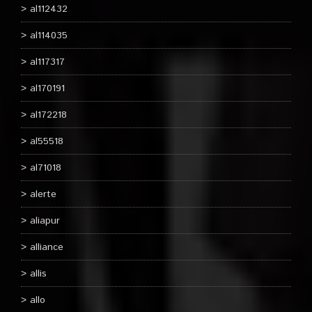
al112432
al114035
al117317
al170191
al172218
al55518
al71018
alerte
aliapur
alliance
allis
allo