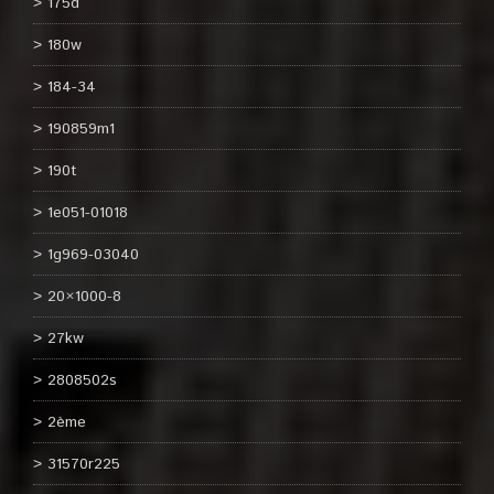
175d
180w
184-34
190859m1
190t
1e051-01018
1g969-03040
20×1000-8
27kw
2808502s
2ème
31570r225