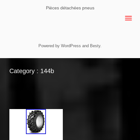
Pièces détachées pneus
Powered by
WordPress
and
Besty
.
Category : 144b