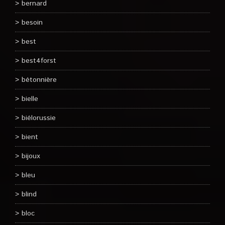
bernard
besoin
best
best4forst
bétonnière
bielle
biélorussie
bient
bijoux
bleu
blind
bloc