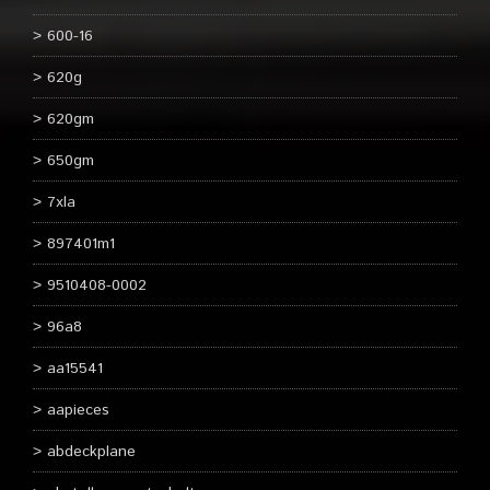
600-16
620g
620gm
650gm
7xla
897401m1
9510408-0002
96a8
aa15541
aapieces
abdeckplane