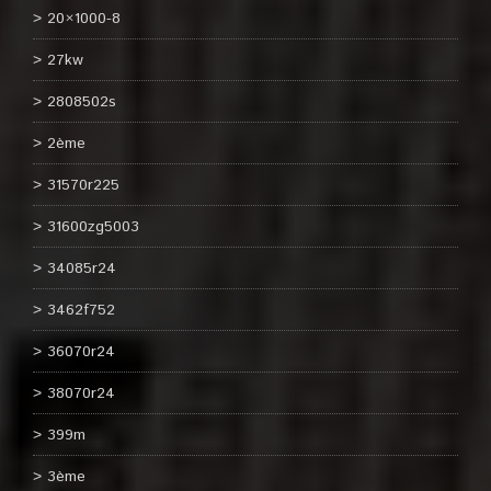
20×1000-8
27kw
2808502s
2ème
31570r225
31600zg5003
34085r24
3462f752
36070r24
38070r24
399m
3ème