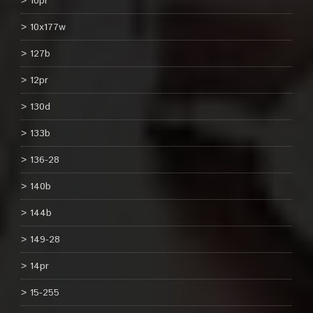
10pr
10x177w
127b
12pr
130d
133b
136-28
140b
144b
149-28
14pr
15-255