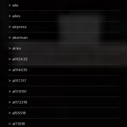
aile
ailes
airpress
akerman
al-ko
al112432
al114035
al117317
al170191
al172218
al55518
al71018