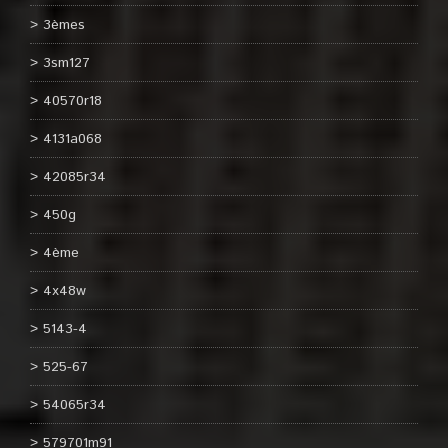
3èmes
3sm127
40570r18
4131a068
42085r34
450g
4ème
4x48w
5143-4
525-67
54065r34
579701m91