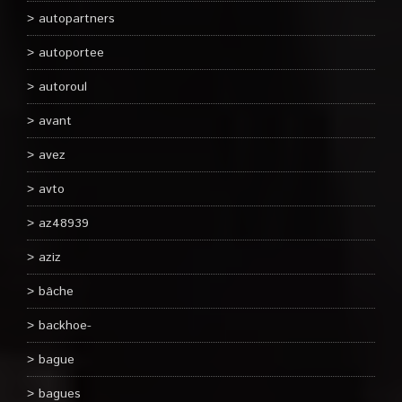
autopartners
autoportee
autoroul
avant
avez
avto
az48939
aziz
bâche
backhoe-
bague
bagues