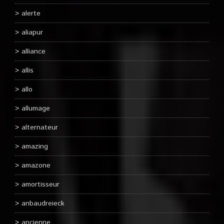
alerte
aliapur
alliance
allis
allo
allumage
alternateur
amazing
amazone
amortisseur
anbaudreieck
ancienne