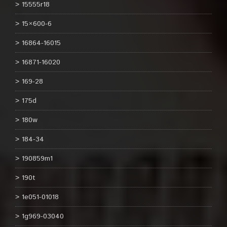
15555r18
15×600-6
16864-16015
16871-16020
169-28
175d
180w
184-34
190859m1
190t
1e051-01018
1g969-03040