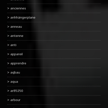
anciennes
anhhängerplane
anneau
antenne
anti
appareil
apprendre
aqbau
aqua
ar85250
arbour