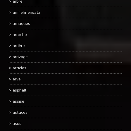
arbre
armlehnensatz
arnaques
arrache
arrière
arrivage
articles
arve
asphalt
assise
astuces
asus