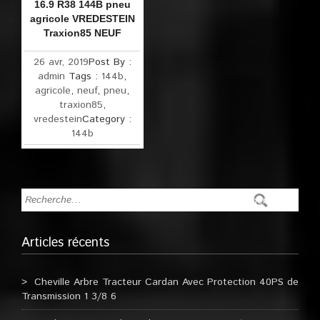
16.9 R38 144B pneu
agricole VREDESTEIN
Traxion85 NEUF
26 avr, 2019
Post By :
admin
Tags :
144b
,
agricole
,
neuf
,
pneu
,
traxion85
,
vredestein
Category :
144b
Articles récents
Cheville Arbre Tracteur Cardan Avec Protection 40PS de
Transmission 1 3/8 6