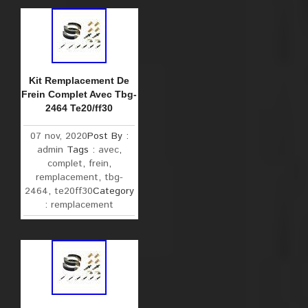
Kit Remplacement De
Frein Complet Avec Tbg-
2464 Te20/ff30
07 nov, 2020
Post By :
admin
Tags :
avec
,
complet
,
frein
,
remplacement
,
tbg-
2464
,
te20ff30
Category
:
remplacement