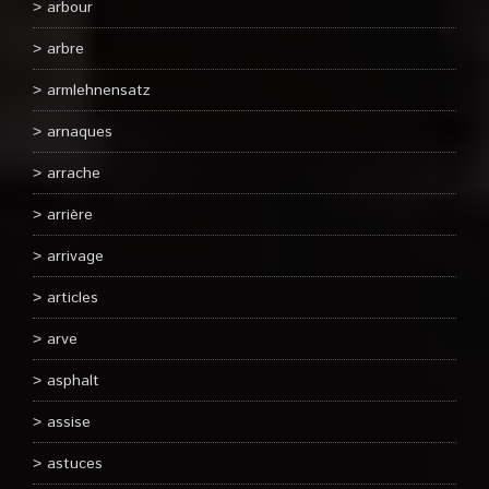
arbour
arbre
armlehnensatz
arnaques
arrache
arrière
arrivage
articles
arve
asphalt
assise
astuces