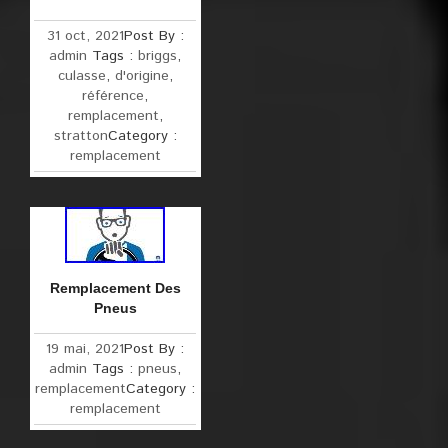
31 oct, 2021
Post By :
admin
Tags :
briggs
,
culasse
,
d'origine
,
référence
,
remplacement
,
stratton
Category :
remplacement
Remplacement Des
Pneus
19 mai, 2021
Post By :
admin
Tags :
pneus
,
remplacement
Category :
remplacement