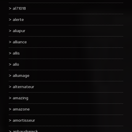
al71018
alerte
aliapur
alliance
allis
allo
allumage
alternateur
amazing
amazone
amortisseur
anbaudreieck