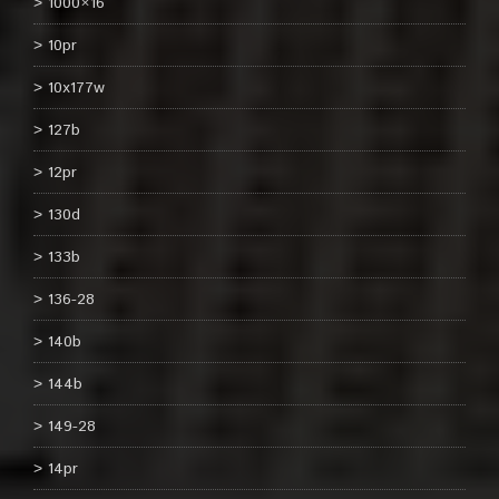
1000×16
10pr
10x177w
127b
12pr
130d
133b
136-28
140b
144b
149-28
14pr