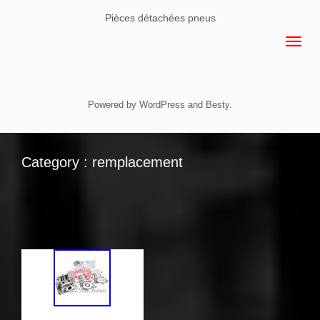
Pièces détachées pneus
Powered by
WordPress
and
Besty
.
Category : remplacement