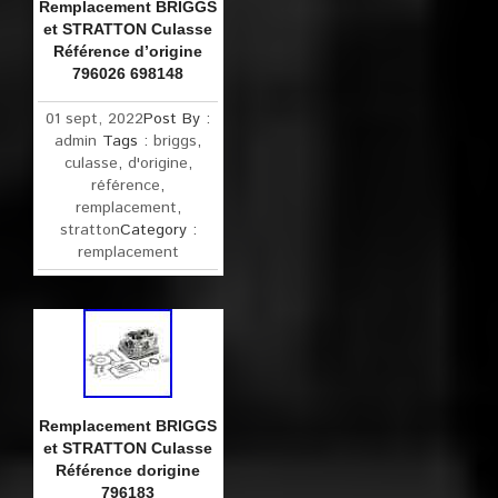
Remplacement BRIGGS
et STRATTON Culasse
Référence d’origine
796026 698148
01 sept, 2022
Post By :
admin
Tags :
briggs
,
culasse
,
d'origine
,
référence
,
remplacement
,
stratton
Category :
remplacement
Remplacement BRIGGS
et STRATTON Culasse
Référence dorigine
796183