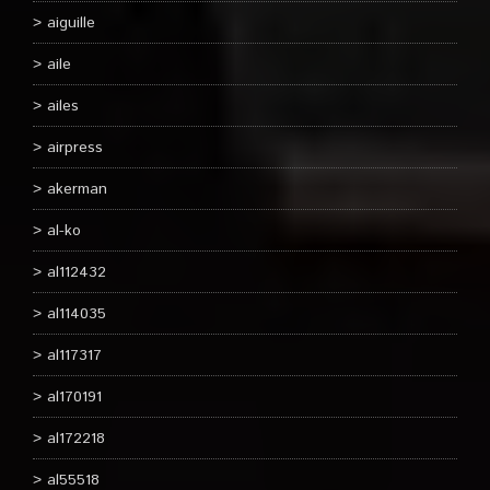
aiguille
aile
ailes
airpress
akerman
al-ko
al112432
al114035
al117317
al170191
al172218
al55518