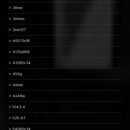
3ème
3èmes
3sm127
40570r18
4131a068
42085r34
450g
4ème
4x48w
5143-4
525-67
54065r34