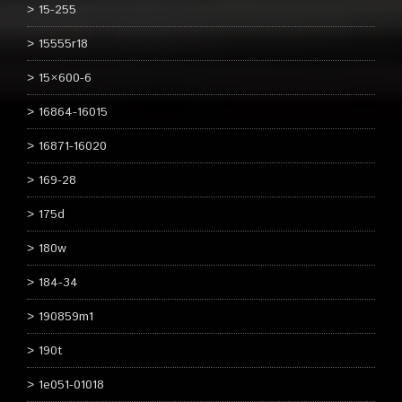
15-255
15555r18
15×600-6
16864-16015
16871-16020
169-28
175d
180w
184-34
190859m1
190t
1e051-01018