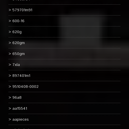
579701m91
600-16
620g
620gm
650gm
7xla
897401m1
9510408-0002
96a8
aa15541
aapieces