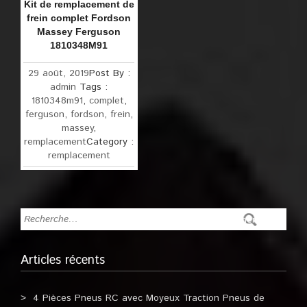
Kit de remplacement de
frein complet Fordson
Massey Ferguson
1810348M91
29 août, 2019
Post By :
admin
Tags :
1810348m91
,
complet
,
ferguson
,
fordson
,
frein
,
massey
,
remplacement
Category :
remplacement
Articles récents
4 Pièces Pneus RC avec Moyeux Traction Pneus de