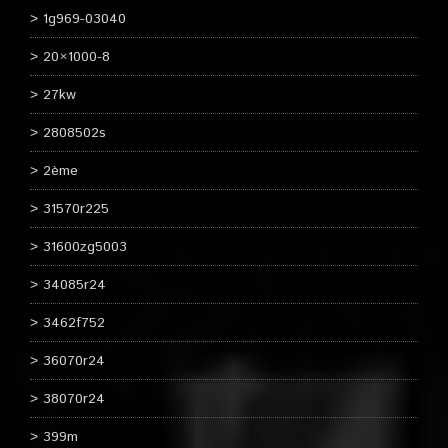
1g969-03040
20×1000-8
27kw
2808502s
2ème
31570r225
31600zg5003
34085r24
3462f752
36070r24
38070r24
399m