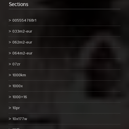
Sections
005554768r1
033m2-eur
062m2-eur
064m2-eur
07zr
1000km
1000x
1000×16
10pr
10x177w