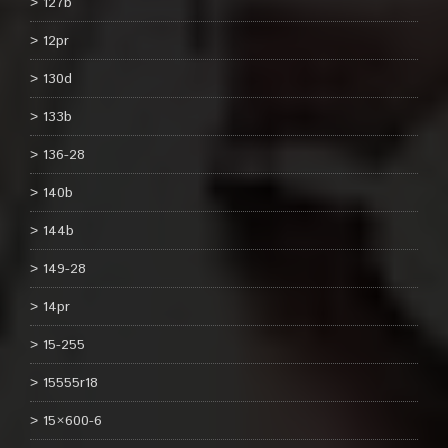
127b
12pr
130d
133b
136-28
140b
144b
149-28
14pr
15-255
15555r18
15×600-6