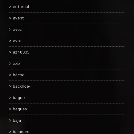
autoroul
avant
avez
avto
az48939
aziz
bâche
backhoe-
bague
bagues
baja
balanant