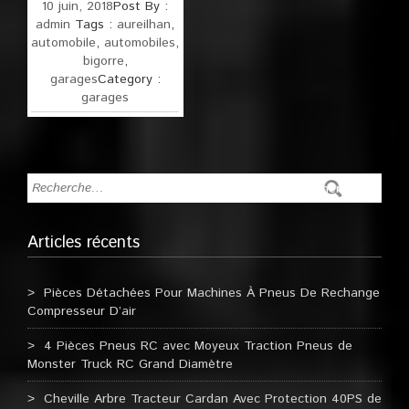
10 juin, 2018
Post By :
admin
Tags :
aureilhan
,
automobile
,
automobiles
,
bigorre
,
garages
Category :
garages
Articles récents
Pièces Détachées Pour Machines À Pneus De Rechange
Compresseur D’air
4 Pièces Pneus RC avec Moyeux Traction Pneus de
Monster Truck RC Grand Diamètre
Cheville Arbre Tracteur Cardan Avec Protection 40PS de