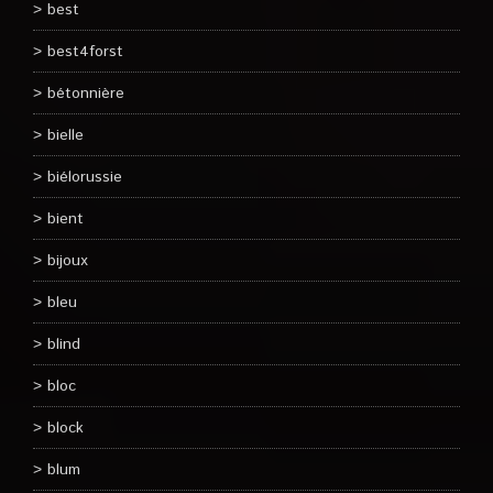
best
best4forst
bétonnière
bielle
biélorussie
bient
bijoux
bleu
blind
bloc
block
blum