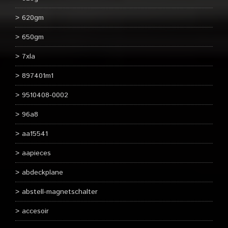
620gm
650gm
7xla
897401m1
9510408-0002
96a8
aa15541
aapieces
abdeckplane
abstell-magnetschalter
accesoir