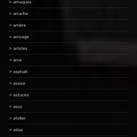
arnaques
arrache
arrière
arrivage
articles
arve
asphalt
assise
astuces
asus
atelier
atlas