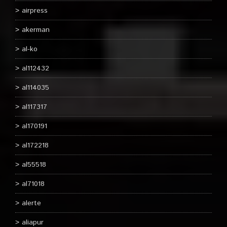
airpress
akerman
al-ko
al112432
al114035
al117317
al170191
al172218
al55518
al71018
alerte
aliapur