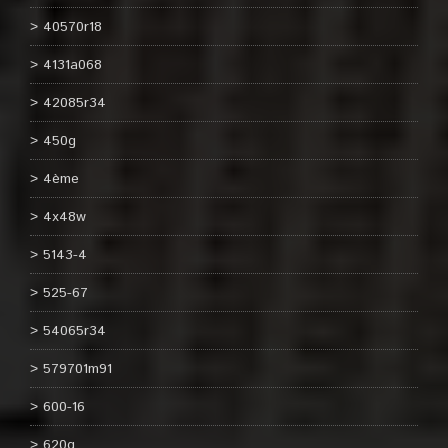
40570r18
4131a068
42085r34
450g
4ème
4x48w
5143-4
525-67
54065r34
579701m91
600-16
620g