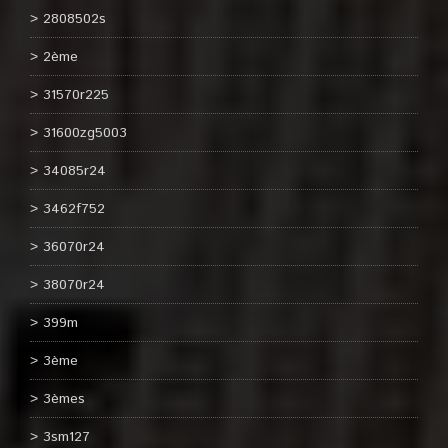
2808502s
2ème
31570r225
31600zg5003
34085r24
3462f752
36070r24
38070r24
399m
3ème
3èmes
3sm127