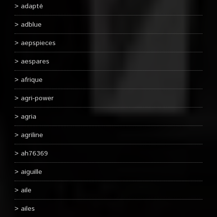
adapté
adblue
aepspieces
aespares
afrique
agri-power
agria
agriline
ah76369
aiguille
aile
ailes