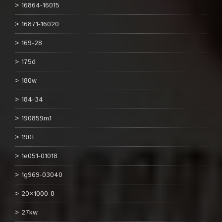
16864-16015
16871-16020
169-28
175d
180w
184-34
190859m1
190t
1e051-01018
1g969-03040
20×1000-8
27kw