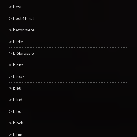
best
best4forst
bétonnière
bielle
biélorussie
bient
bijoux
bleu
blind
bloc
block
blum