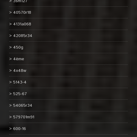
3sm127
40570r18
4131a068
42085r34
450g
4ème
4x48w
5143-4
525-67
54065r34
579701m91
600-16