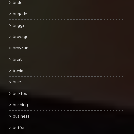
bride
brigade
briggs
broyage
broyeur
bruit
btwin
built
bulktex
bushing
business
butée