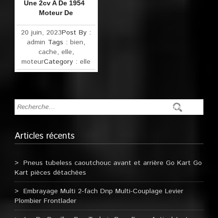
Une 2cv A De 1954
Moteur De
20 juin, 2023
Post By :
admin
Tags :
bien
,
cache
,
elle
,
moteur
Category :
elle
Articles récents
Pneus tubeless caoutchouc avant et arrière Go Kart Go
Kart pièces détachées
Embrayage Multi 2-fach Dnp Multi-Couplage Levier
Plombier Frontlader