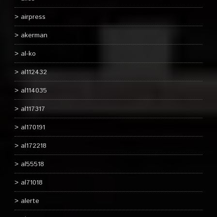
airpress
akerman
al-ko
al112432
al114035
al117317
al170191
al172218
al55518
al71018
alerte