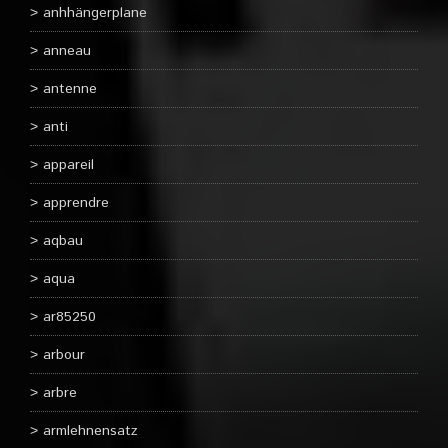
anhhängerplane
anneau
antenne
anti
appareil
apprendre
aqbau
aqua
ar85250
arbour
arbre
armlehnensatz