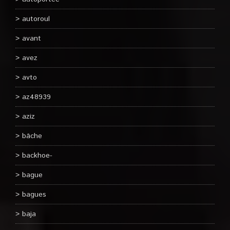
autoroul
avant
avez
avto
az48939
aziz
bâche
backhoe-
bague
bagues
baja