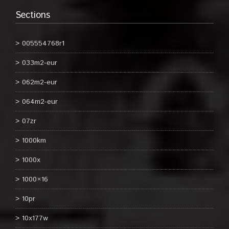
Sections
005554768r1
033m2-eur
062m2-eur
064m2-eur
07zr
1000km
1000x
1000×16
10pr
10x177w