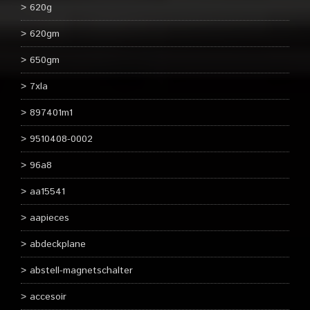
620g
620gm
650gm
7xla
897401m1
9510408-0002
96a8
aa15541
aapieces
abdeckplane
abstell-magnetschalter
accesoir