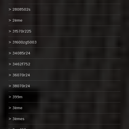
2808502s
2ème
31570r225
31600zg5003
34085r24
3462f752
36070r24
38070r24
399m
3ème
3èmes