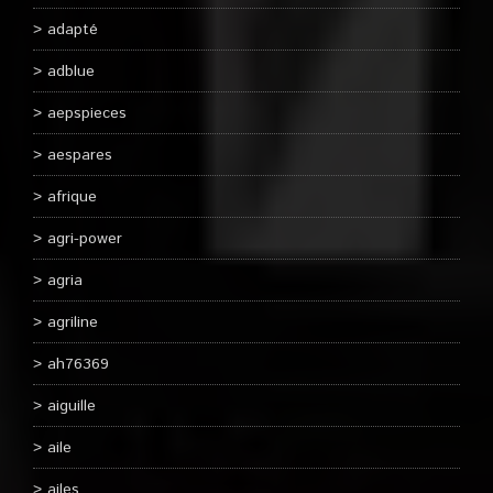
adapté
adblue
aepspieces
aespares
afrique
agri-power
agria
agriline
ah76369
aiguille
aile
ailes