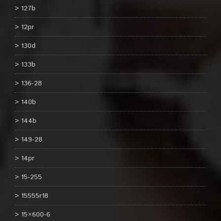
127b
12pr
130d
133b
136-28
140b
144b
149-28
14pr
15-255
15555r18
15×600-6