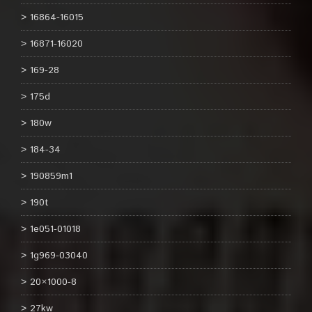
16864-16015
16871-16020
169-28
175d
180w
184-34
190859m1
190t
1e051-01018
1g969-03040
20×1000-8
27kw