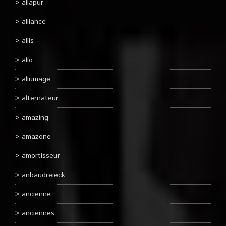
aliapur
alliance
allis
allo
allumage
alternateur
amazing
amazone
amortisseur
anbaudreieck
ancienne
anciennes