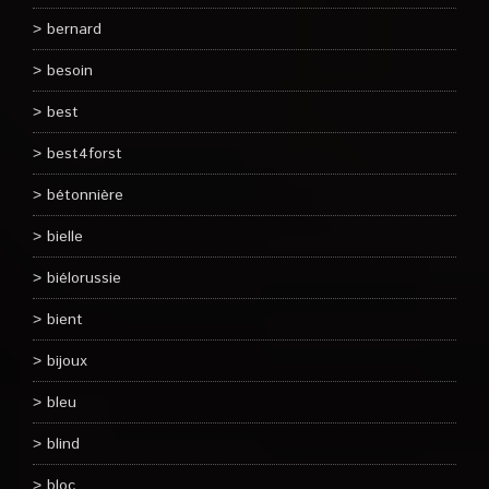
bernard
besoin
best
best4forst
bétonnière
bielle
biélorussie
bient
bijoux
bleu
blind
bloc