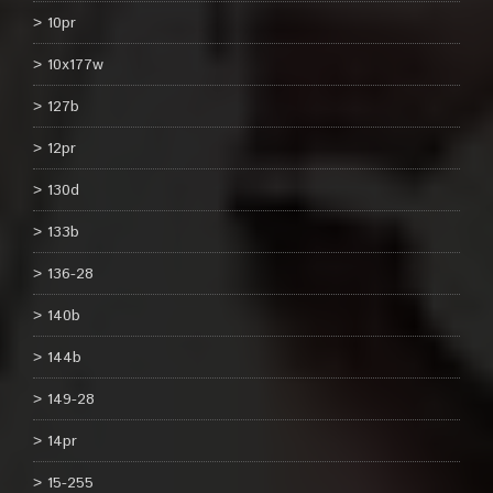
10pr
10x177w
127b
12pr
130d
133b
136-28
140b
144b
149-28
14pr
15-255