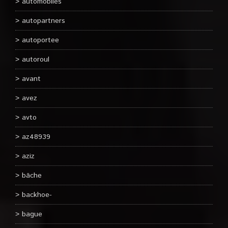
automobiles
autopartners
autoportee
autoroul
avant
avez
avto
az48939
aziz
bâche
backhoe-
bague