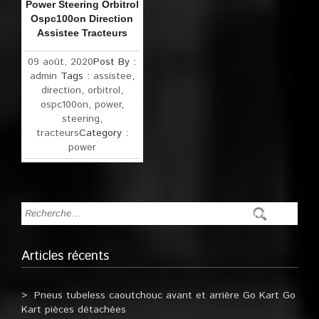
Power Steering Orbitrol
Ospc100on Direction
Assistee Tracteurs
09 août, 2020
Post By :
admin
Tags :
assistee
,
direction
,
orbitrol
,
ospc100on
,
power
,
steering
,
tracteurs
Category :
power
Articles récents
Pneus tubeless caoutchouc avant et arrière Go Kart Go
Kart pièces détachées