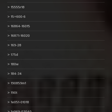
15555r18
15×600-6
16864-16015
16871-16020
169-28
175d
180w
184-34
190859m1
190t
1e051-01018
1g969-03040