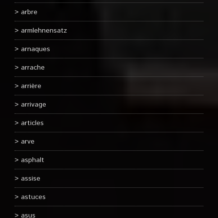
arbre
armlehnensatz
arnaques
arrache
arrière
arrivage
articles
arve
asphalt
assise
astuces
asus