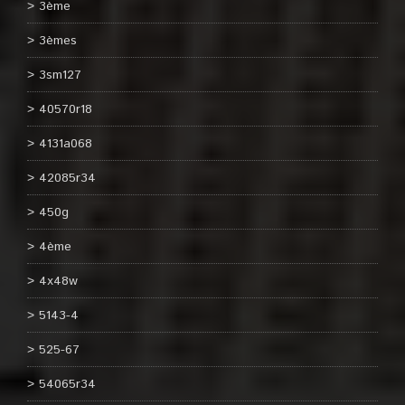
3ème
3èmes
3sm127
40570r18
4131a068
42085r34
450g
4ème
4x48w
5143-4
525-67
54065r34