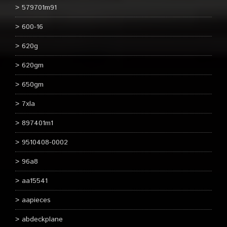
579701m91
600-16
620g
620gm
650gm
7xla
897401m1
9510408-0002
96a8
aa15541
aapieces
abdeckplane