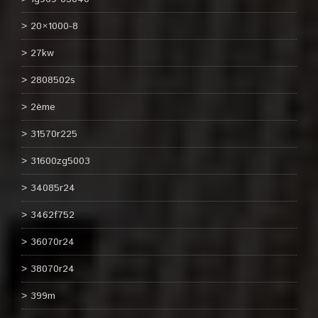
20×1000-8
27kw
2808502s
2ème
31570r225
31600zg5003
34085r24
3462f752
36070r24
38070r24
399m