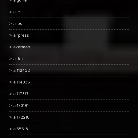
aiguille
aile
ailes
airpress
akerman
al-ko
al112432
al114035
al117317
al170191
al172218
al55518