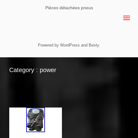
Pièces détachées pneus
Powered by
WordPress
and
Besty
.
Category : power