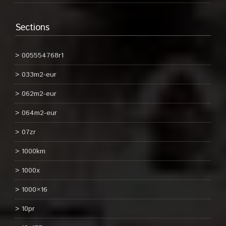
Sections
005554768r1
033m2-eur
062m2-eur
064m2-eur
07zr
1000km
1000x
1000×16
10pr