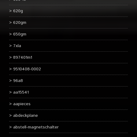
620g
620gm
650gm
7xla
897401m1
9510408-0002
96a8
aa15541
aapieces
abdeckplane
abstell-magnetschalter