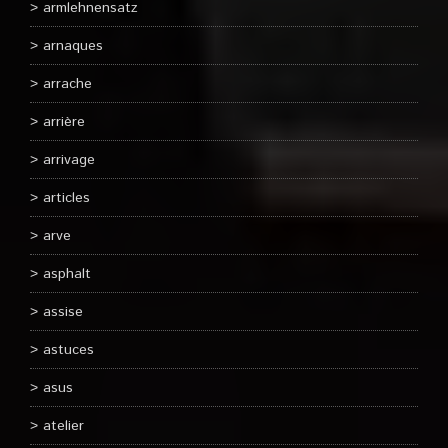
armlehnensatz
arnaques
arrache
arrière
arrivage
articles
arve
asphalt
assise
astuces
asus
atelier