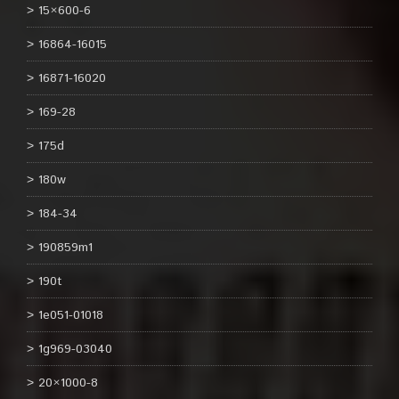
15×600-6
16864-16015
16871-16020
169-28
175d
180w
184-34
190859m1
190t
1e051-01018
1g969-03040
20×1000-8