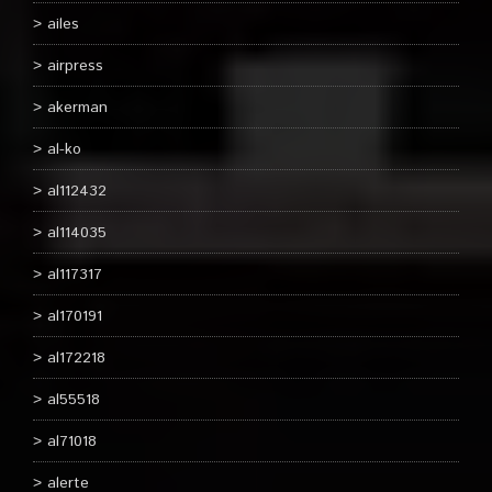
ailes
airpress
akerman
al-ko
al112432
al114035
al117317
al170191
al172218
al55518
al71018
alerte