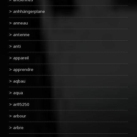
anciennes
anhhängerplane
anneau
antenne
anti
appareil
apprendre
aqbau
aqua
ar85250
arbour
arbre