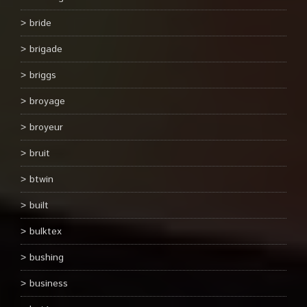
bride
brigade
briggs
broyage
broyeur
bruit
btwin
built
bulktex
bushing
business