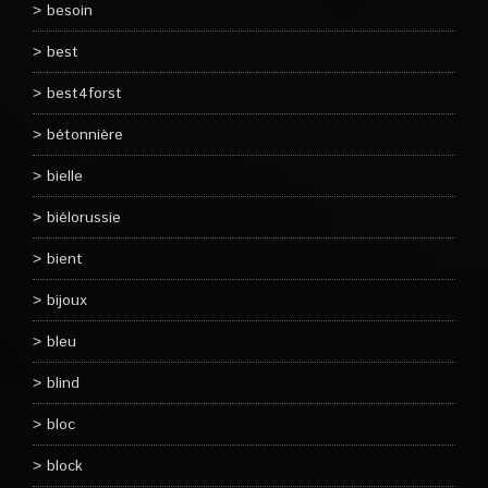
besoin
best
best4forst
bétonnière
bielle
biélorussie
bient
bijoux
bleu
blind
bloc
block