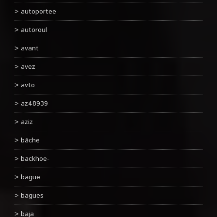
autoportee
autoroul
avant
avez
avto
az48939
aziz
bâche
backhoe-
bague
bagues
baja