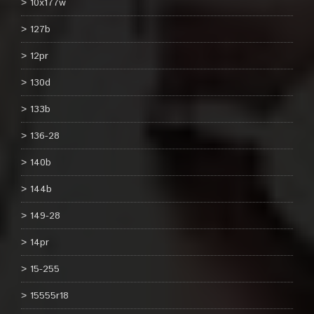
10x177w
127b
12pr
130d
133b
136-28
140b
144b
149-28
14pr
15-255
15555r18