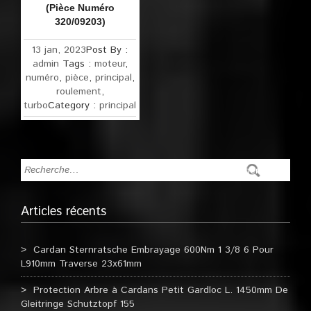
(Pièce Numéro
320/09203)
13 jan, 2023
Post By :
admin
Tags :
moteur
,
numéro
,
pièce
,
principal
,
roulement
,
turbo
Category :
principal
Articles récents
Cardan Sternratsche Embrayage 600Nm 1 3/8 6 Pour
L910mm Traverse 23x61mm
Protection Arbre à Cardans Petit Gardloc L. 1450mm De
Gleitringe Schutztopf 155