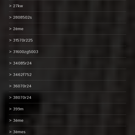
27kw
2808502s
2ème
31570r225
31600zg5003
34085r24
3462f752
36070r24
38070r24
399m
3ème
3èmes