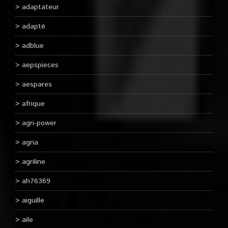
adaptateur
adapté
adblue
aepspieces
aespares
afrique
agri-power
agria
agriline
ah76369
aiguille
aile