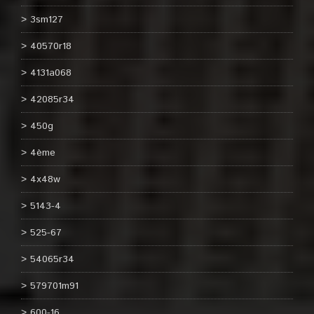
3sm127
40570r18
4131a068
42085r34
450g
4ème
4x48w
5143-4
525-67
54065r34
579701m91
600-16