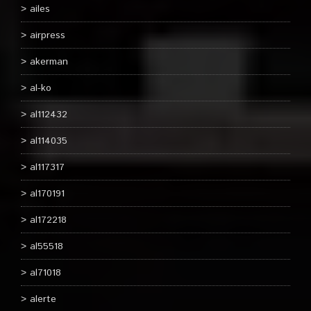
ailes
airpress
akerman
al-ko
al112432
al114035
al117317
al170191
al172218
al55518
al71018
alerte