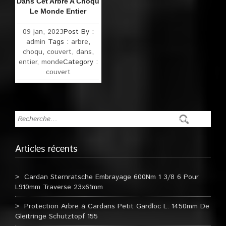
Dans Cet Arbre A Choqu
Le Monde Entier
09 jan, 2023
Post By :
admin
Tags :
arbre
,
choqu
,
couvert
,
dans
,
entier
,
monde
Category :
couvert
Articles récents
Cardan Sternratsche Embrayage 600Nm 1 3/8 6 Pour
L910mm Traverse 23x61mm
Protection Arbre à Cardans Petit Gardloc L. 1450mm De
Gleitringe Schutztopf 155