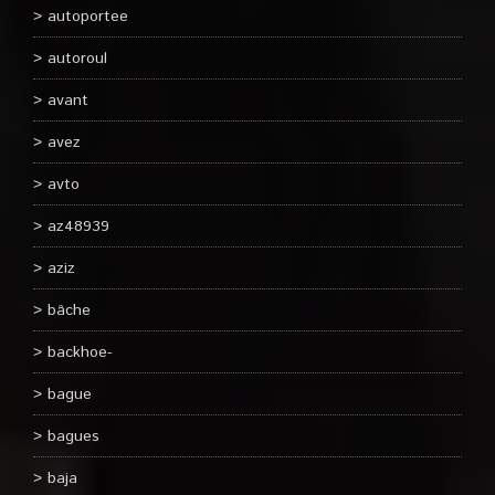
autoportee
autoroul
avant
avez
avto
az48939
aziz
bâche
backhoe-
bague
bagues
baja