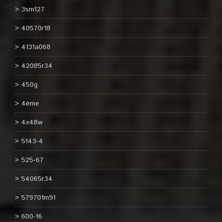
3sm127
40570r18
4131a068
42085r34
450g
4ème
4x48w
5143-4
525-67
54065r34
579701m91
600-16