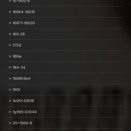
15×600-6
16864-16015
16871-16020
169-28
175d
180w
184-34
190859m1
190t
1e051-01018
1g969-03040
20×1000-8