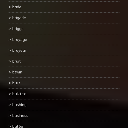
bride
brigade
briggs
broyage
broyeur
bruit
btwin
built
bulktex
bushing
business
butée