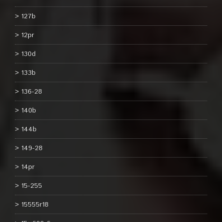
127b
12pr
130d
133b
136-28
140b
144b
149-28
14pr
15-255
15555r18