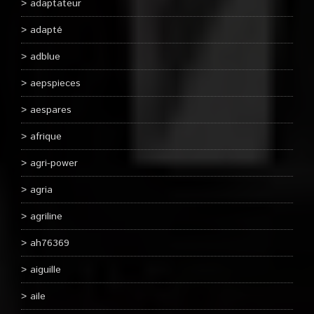
adaptateur
adapté
adblue
aepspieces
aespares
afrique
agri-power
agria
agriline
ah76369
aiguille
aile