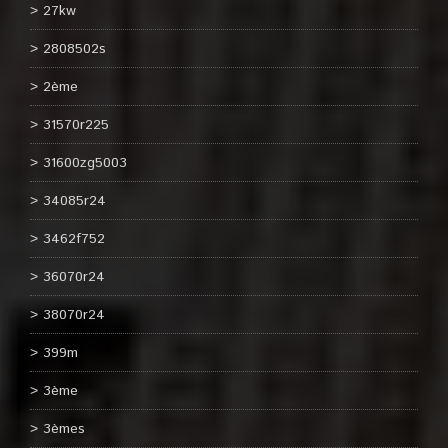
27kw
2808502s
2ème
31570r225
31600zg5003
34085r24
3462f752
36070r24
38070r24
399m
3ème
3èmes