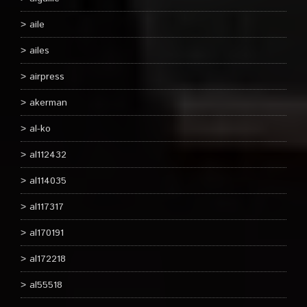
aile
ailes
airpress
akerman
al-ko
al112432
al114035
al117317
al170191
al172218
al55518