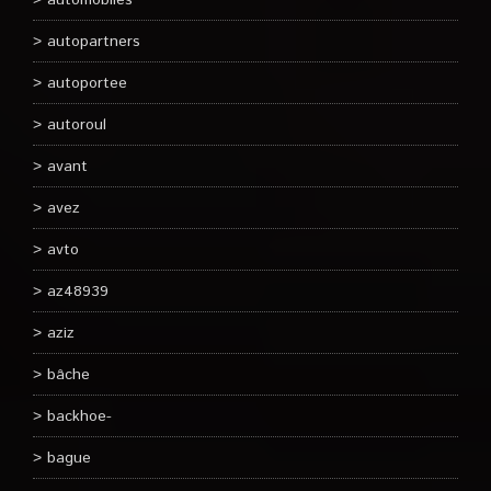
automobiles
autopartners
autoportee
autoroul
avant
avez
avto
az48939
aziz
bâche
backhoe-
bague