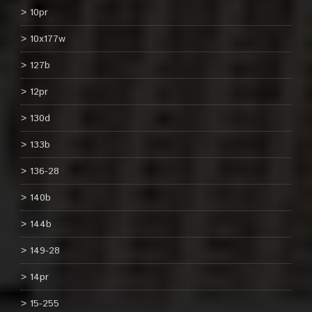
10pr
10x177w
127b
12pr
130d
133b
136-28
140b
144b
149-28
14pr
15-255