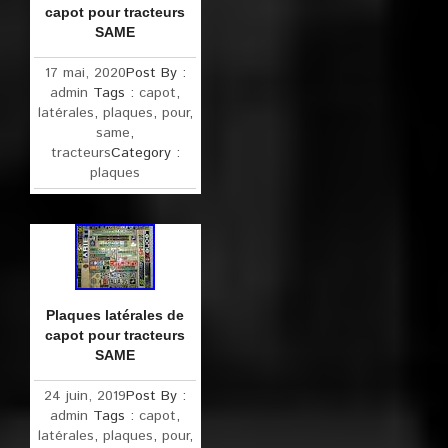
capot pour tracteurs
SAME
17 mai, 2020
Post By :
admin
Tags :
capot
,
latérales
,
plaques
,
pour
,
same
,
tracteurs
Category :
plaques
Plaques latérales de
capot pour tracteurs
SAME
24 juin, 2019
Post By :
admin
Tags :
capot
,
latérales
,
plaques
,
pour
,