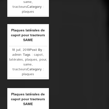
same
,
tracteurs
Category :
plaques
Plaques latérales de
capot pour tracteurs
SAME
18 juil, 2018
Post By :
admin
Tags :
capot
,
latérales
,
plaques
,
pour
,
same
,
tracteurs
Category :
plaques
Plaques latérales de
capot pour tracteurs
SAME