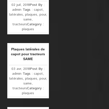
02 juil, 2018
Post By :
admin
Tags :
capot
,
latérales
,
plaques
,
pour
,
same
,
tracteurs
Category :
plaques
Plaques latérales de
capot pour tracteurs
SAME
03 avr, 2018
Post By :
admin
Tags :
capot
,
latérales
,
plaques
,
pour
,
same
,
tracteurs
Category :
plaques