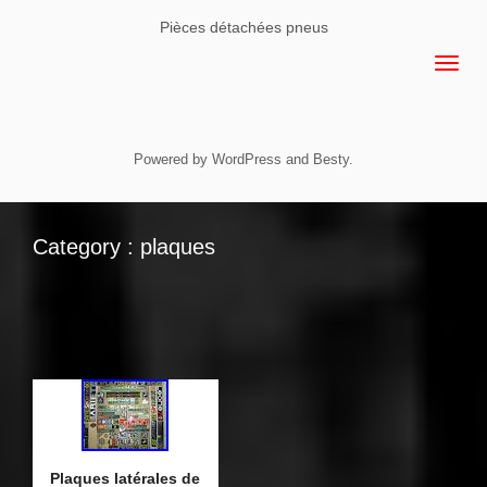
Pièces détachées pneus
Powered by
WordPress
and
Besty
.
Category : plaques
Plaques latérales de