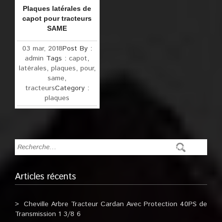
Plaques latérales de
capot pour tracteurs
SAME
03 mar, 2018
Post By :
admin
Tags :
capot
,
latérales
,
plaques
,
pour
,
same
,
tracteurs
Category :
plaques
Articles récents
Cheville Arbre Tracteur Cardan Avec Protection 40PS de
Transmission 1 3/8 6