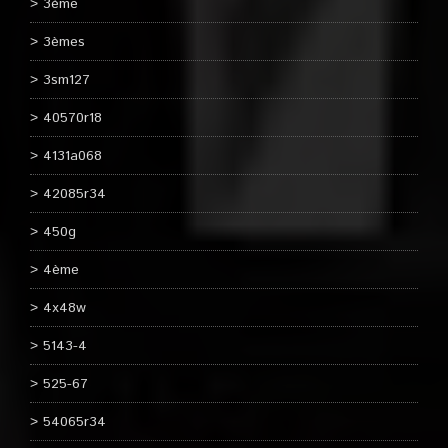
3ème
3èmes
3sm127
40570r18
4131a068
42085r34
450g
4ème
4x48w
5143-4
525-67
54065r34