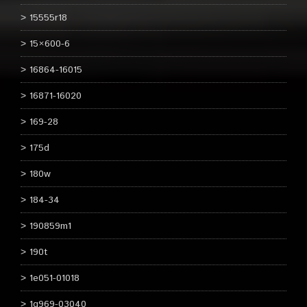
15555r18
15×600-6
16864-16015
16871-16020
169-28
175d
180w
184-34
190859m1
190t
1e051-01018
1g969-03040