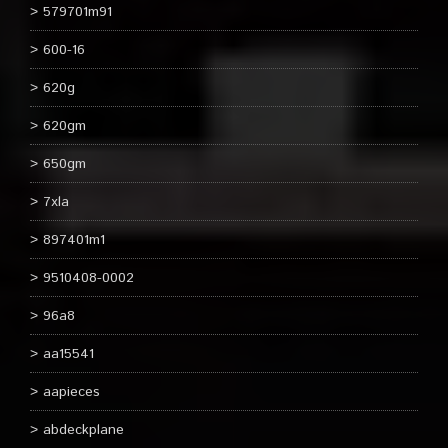
579701m91
600-16
620g
620gm
650gm
7xla
897401m1
9510408-0002
96a8
aa15541
aapieces
abdeckplane