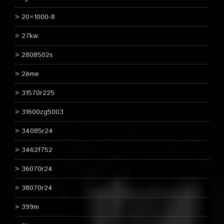
20×1000-8
27kw
2808502s
2ème
31570r225
31600zg5003
34085r24
3462f752
36070r24
38070r24
399m