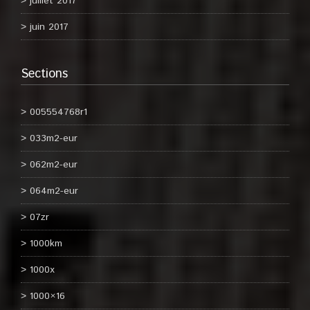
juillet 2017
juin 2017
Sections
005554768r1
033m2-eur
062m2-eur
064m2-eur
07zr
1000km
1000x
1000×16