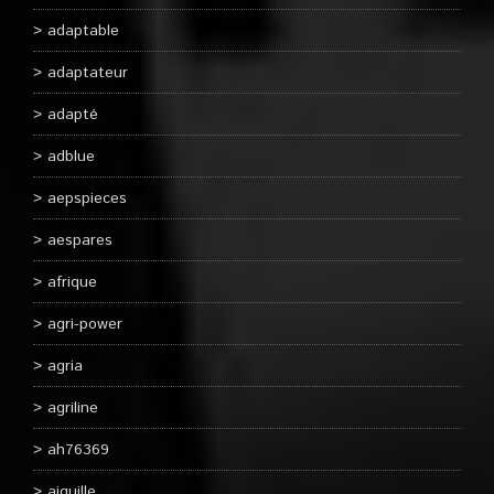
adaptable
adaptateur
adapté
adblue
aepspieces
aespares
afrique
agri-power
agria
agriline
ah76369
aiguille