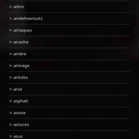
arbre
armlehnensatz
arnaques
arrache
arrière
arrivage
articles
arve
asphalt
assise
astuces
asus