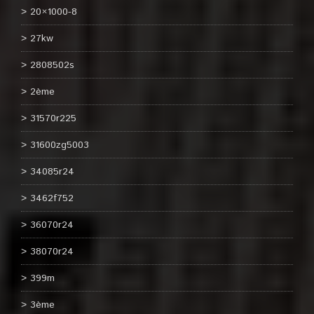
20×1000-8
27kw
2808502s
2ème
31570r225
31600zg5003
34085r24
3462f752
36070r24
38070r24
399m
3ème