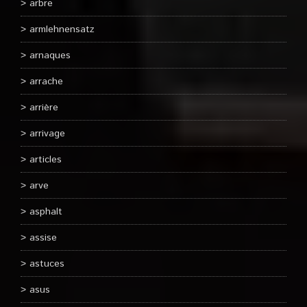
arbre
armlehnensatz
arnaques
arrache
arrière
arrivage
articles
arve
asphalt
assise
astuces
asus