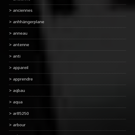
anciennes
anhhängerplane
anneau
antenne
anti
appareil
apprendre
aqbau
aqua
ar85250
arbour