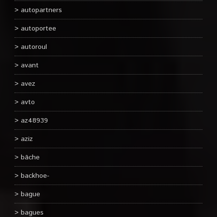
autopartners
autoportee
autoroul
avant
avez
avto
az48939
aziz
bâche
backhoe-
bague
bagues