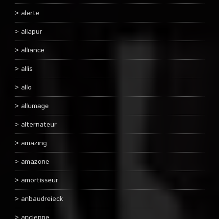
alerte
aliapur
alliance
allis
allo
allumage
alternateur
amazing
amazone
amortisseur
anbaudreieck
ancienne