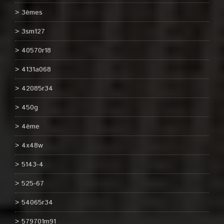
3èmes
3sm127
40570r18
4131a068
42085r34
450g
4ème
4x48w
5143-4
525-67
54065r34
579701m91