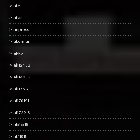
aile
ailes
airpress
akerman
al-ko
al112432
al114035
al117317
al170191
al172218
al55518
al71018