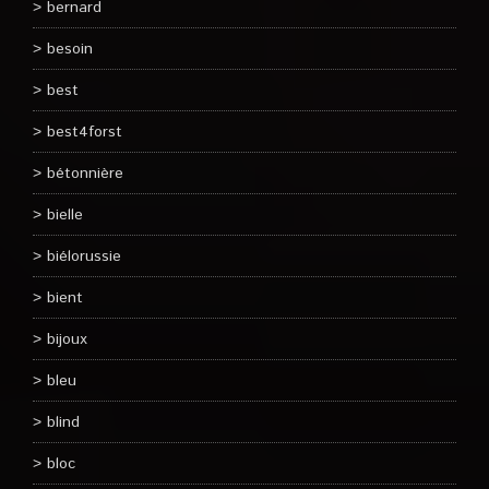
bernard
besoin
best
best4forst
bétonnière
bielle
biélorussie
bient
bijoux
bleu
blind
bloc