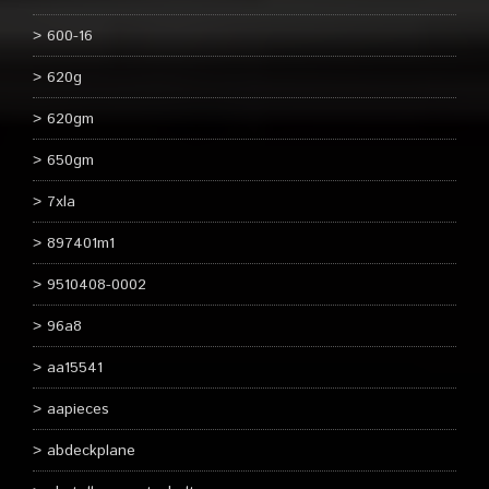
600-16
620g
620gm
650gm
7xla
897401m1
9510408-0002
96a8
aa15541
aapieces
abdeckplane