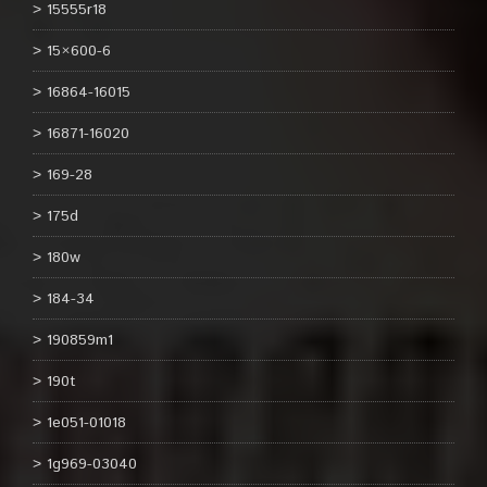
15555r18
15×600-6
16864-16015
16871-16020
169-28
175d
180w
184-34
190859m1
190t
1e051-01018
1g969-03040