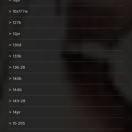
10pr
10x177w
127b
12pr
130d
133b
136-28
140b
144b
149-28
14pr
15-255