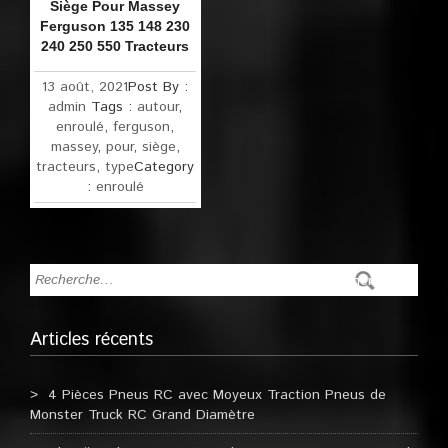
Siège Pour Massey
Ferguson 135 148 230
240 250 550 Tracteurs
13 août, 2021
Post By :
admin
Tags :
autour
,
enroulé
,
ferguson
,
massey
,
pour
,
siège
,
tracteurs
,
type
Category
:
enroulé
Articles récents
4 Pièces Pneus RC avec Moyeux Traction Pneus de
Monster Truck RC Grand Diamètre