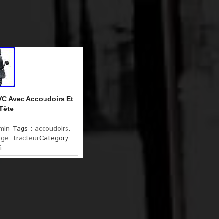
PVC Avec Accoudoirs Et
Tête
min
Tags :
accoudoirs
,
ège
,
tracteur
Category :
i