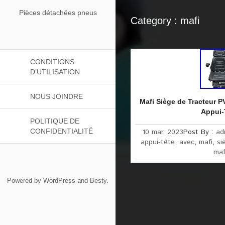
Pièces détachées pneus
Category : mafi
CONDITIONS
D’UTILISATION
NOUS JOINDRE
Mafi Siège de Tracteur 
Appui-
POLITIQUE DE
CONFIDENTIALITÉ
10 mar, 2023
Post By :
ad
appui-tête
,
avec
,
mafi
,
si
maf
Powered by
WordPress
and
Besty
.