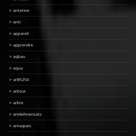
antenne
anti
appareil
apprendre
aqbau
aqua
ar85250
arbour
arbre
armlehnensatz
arnaques