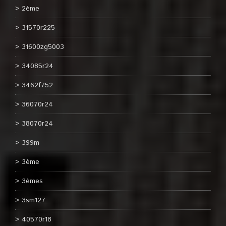
2ème
31570r225
31600zg5003
34085r24
3462f752
36070r24
38070r24
399m
3ème
3èmes
3sm127
40570r18