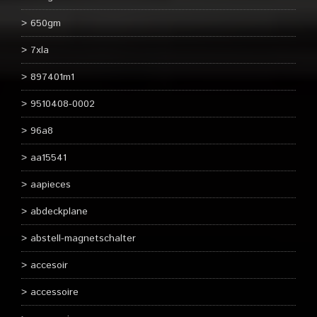
650gm
7xla
897401m1
9510408-0002
96a8
aa15541
aapieces
abdeckplane
abstell-magnetschalter
accesoir
accessoire