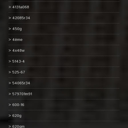
4131a068
42085r34
450g
4ème
4x48w
5143-4
525-67
54065r34
579701m91
600-16
620g
620gm