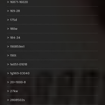
16871-16020
169-28
175d
180w
184-34
190859m1
190t
1e051-01018
1g969-03040
20×1000-8
27kw
2808502s