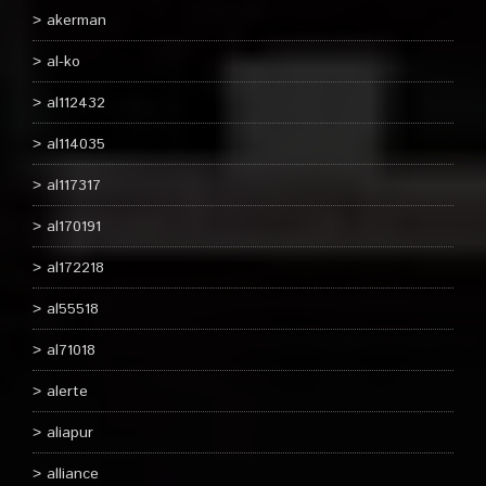
akerman
al-ko
al112432
al114035
al117317
al170191
al172218
al55518
al71018
alerte
aliapur
alliance