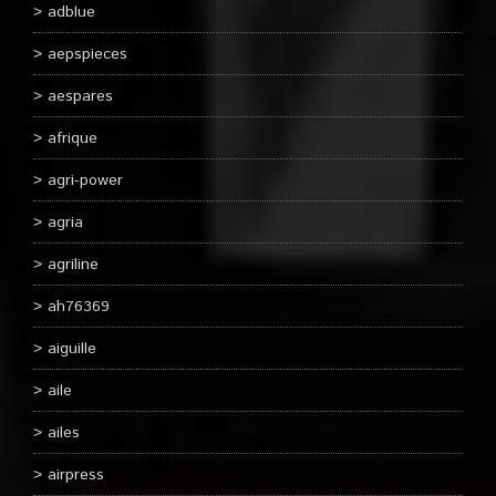
adblue
aepspieces
aespares
afrique
agri-power
agria
agriline
ah76369
aiguille
aile
ailes
airpress