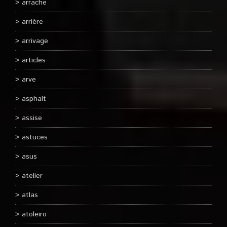
arrache
arrière
arrivage
articles
arve
asphalt
assise
astuces
asus
atelier
atlas
atoleiro