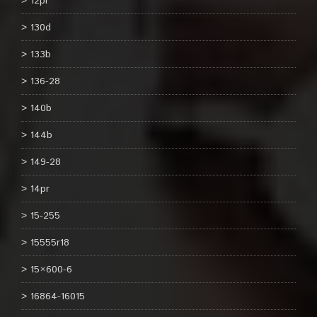
12pr
130d
133b
136-28
140b
144b
149-28
14pr
15-255
15555r18
15×600-6
16864-16015