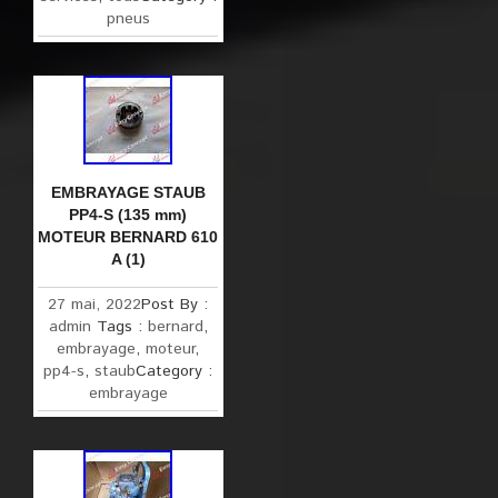
pneus
EMBRAYAGE STAUB
PP4-S (135 mm)
MOTEUR BERNARD 610
A (1)
27 mai, 2022
Post By :
admin
Tags :
bernard
,
embrayage
,
moteur
,
pp4-s
,
staub
Category :
embrayage