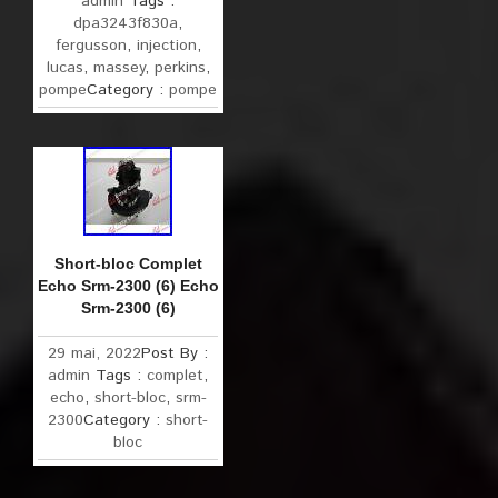
admin
Tags :
dpa3243f830a
,
fergusson
,
injection
,
lucas
,
massey
,
perkins
,
pompe
Category :
pompe
Short-bloc Complet
Echo Srm-2300 (6) Echo
Srm-2300 (6)
29 mai, 2022
Post By :
admin
Tags :
complet
,
echo
,
short-bloc
,
srm-
2300
Category :
short-
bloc