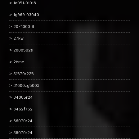
1e051-01018
1g969-03040
20×1000-8
27kw
2808502s
2ème
31570r225
31600zg5003
34085r24
3462f752
36070r24
38070r24