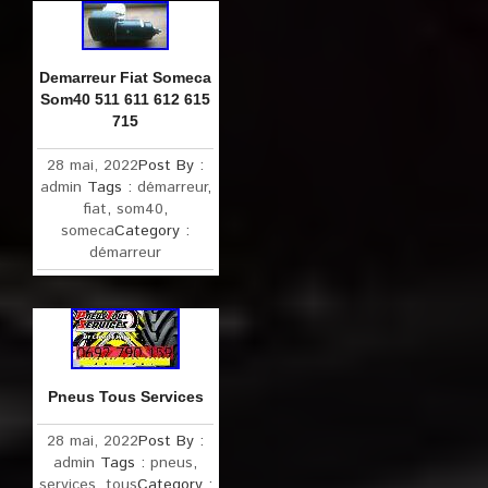
Demarreur Fiat Someca
Som40 511 611 612 615
715
28 mai, 2022
Post By :
admin
Tags :
démarreur
,
fiat
,
som40
,
someca
Category :
démarreur
Pneus Tous Services
28 mai, 2022
Post By :
admin
Tags :
pneus
,
services
,
tous
Category :