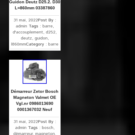
Guidon Deutz D25.2. D30
L=860mm 03387860
31 mai, 2022
Post By :
admin
Tags :
barre
,
d'accouplement
,
d252
,
deutz
,
guidon
,
l860mm
Category :
barre
Démarreur Zetor Bosch
Magneton Valmet OE
Vgl.nr 0986013690
0001367032 Neuf
31 mai, 2022
Post By :
admin
Tags :
bosch
,
démarreur
,
magneton
,