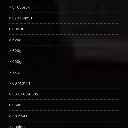
54065r34
579701m91
600-16
620g
620gm
650gm
7xla
897401m1
9510408-0002
96a8
aa15541
aapieces