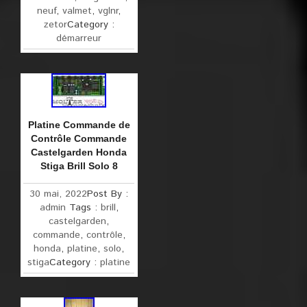
neuf
,
valmet
,
vglnr
,
zetor
Category :
démarreur
Platine Commande de
Contrôle Commande
Castelgarden Honda
Stiga Brill Solo 8
30 mai, 2022
Post By :
admin
Tags :
brill
,
castelgarden
,
commande
,
contrôle
,
honda
,
platine
,
solo
,
stiga
Category :
platine