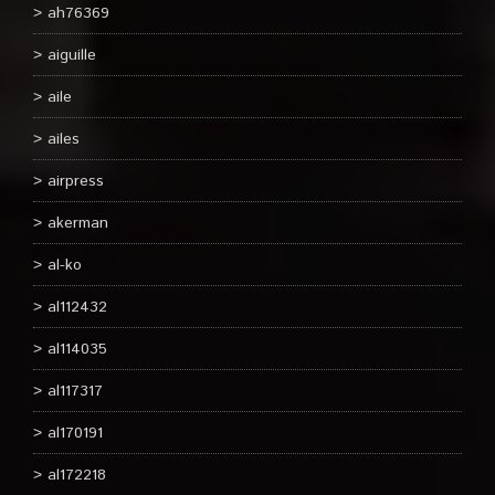
ah76369
aiguille
aile
ailes
airpress
akerman
al-ko
al112432
al114035
al117317
al170191
al172218