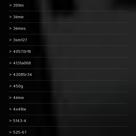
399m
3ème
3èmes
3sm127
40570r18
4131a068
42085r34
450g
4ème
4x48w
5143-4
525-67