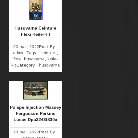
Husqvarna Ceinture
Flexi Keile-Kit
30 mai, 2022
Post By :
admin
Tags :
ceinture
,
flexi
,
husqvarna
,
keile-
kit
Category :
husqvarna
Pompe Injection Massey
Fergusson Perkins
Lucas Dpa3243f830a
29 mai, 2022
Post By :