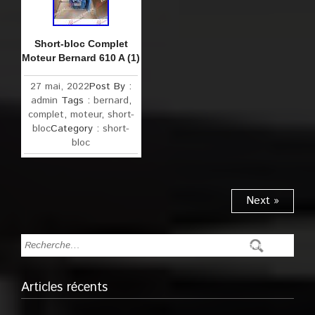
Short-bloc Complet
Moteur Bernard 610 A (1)
27 mai, 2022
Post By :
admin
Tags :
bernard
,
complet
,
moteur
,
short-
bloc
Category :
short-
bloc
Next »
Articles récents