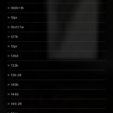
1000×16
10pr
10x177w
127b
12pr
130d
133b
136-28
140b
144b
149-28