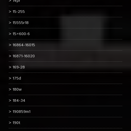
14pr
15-255
15555r18
15×600-6
16864-16015
16871-16020
169-28
175d
180w
184-34
190859m1
190t