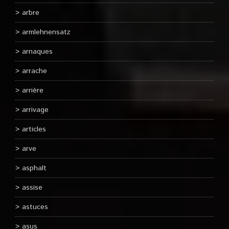
arbre
armlehnensatz
arnaques
arrache
arrière
arrivage
articles
arve
asphalt
assise
astuces
asus