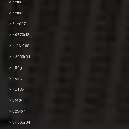
3ème
3èmes
3sm127
40570r18
4131a068
42085r34
450g
4ème
4x48w
5143-4
525-67
54065r34