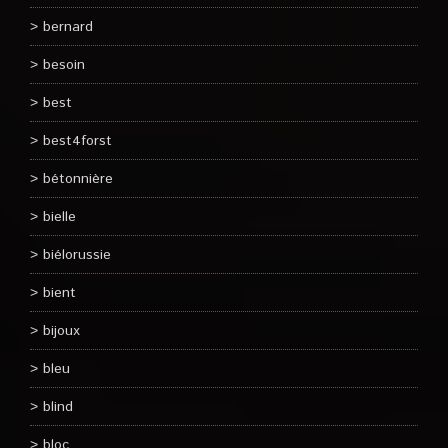
bernard
besoin
best
best4forst
bétonnière
bielle
biélorussie
bient
bijoux
bleu
blind
bloc