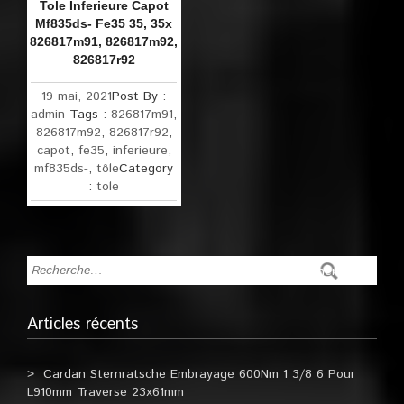
Tole Inferieure Capot
Mf835ds- Fe35 35, 35x
826817m91, 826817m92,
826817r92
19 mai, 2021
Post By :
admin
Tags :
826817m91
,
826817m92
,
826817r92
,
capot
,
fe35
,
inferieure
,
mf835ds-
,
tôle
Category
:
tole
Articles récents
Cardan Sternratsche Embrayage 600Nm 1 3/8 6 Pour
L910mm Traverse 23x61mm