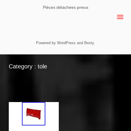
Pièces détachées pneus
Powered by
WordPress
and
Besty
.
Category : tole