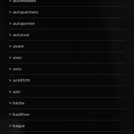
automobiles
autopartners
autoportee
autoroul
avant
avez
avto
az48939
aziz
bâche
backhoe-
bague