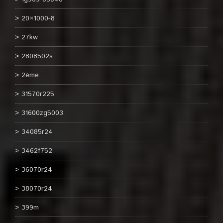
20×1000-8
27kw
2808502s
2ème
31570r225
31600zg5003
34085r24
3462f752
36070r24
38070r24
399m