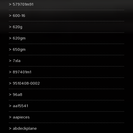
579701m91
600-16
620g
620gm
650gm
7xla
897401m1
9510408-0002
96a8
aa15541
aapieces
abdeckplane