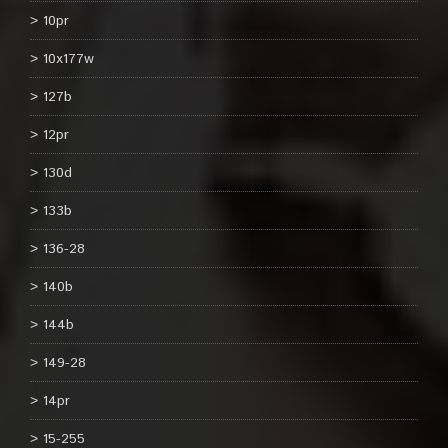
10pr
10x177w
127b
12pr
130d
133b
136-28
140b
144b
149-28
14pr
15-255