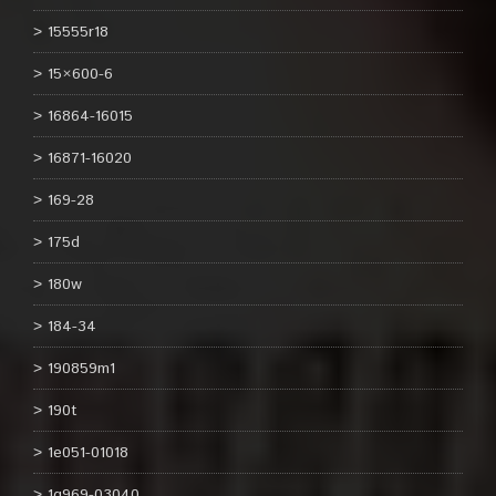
15555r18
15×600-6
16864-16015
16871-16020
169-28
175d
180w
184-34
190859m1
190t
1e051-01018
1g969-03040