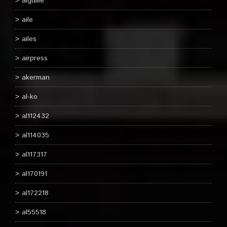
aiguille
aile
ailes
airpress
akerman
al-ko
al112432
al114035
al117317
al170191
al172218
al55518