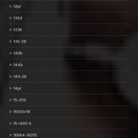
12pr
130d
133b
136-28
140b
144b
149-28
14pr
15-255
15555r18
15×600-6
16864-16015