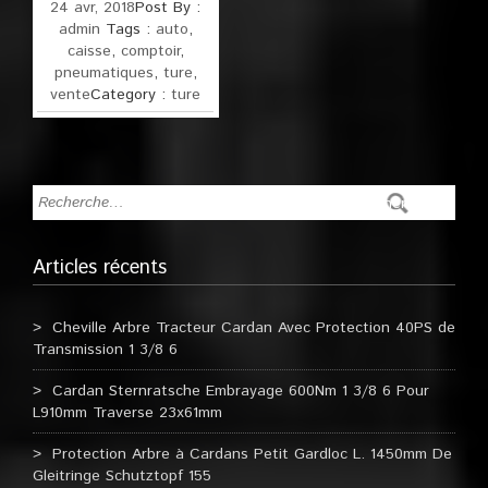
24 avr, 2018
Post By :
admin
Tags :
auto
,
caisse
,
comptoir
,
pneumatiques
,
ture
,
vente
Category :
ture
Articles récents
Cheville Arbre Tracteur Cardan Avec Protection 40PS de
Transmission 1 3/8 6
Cardan Sternratsche Embrayage 600Nm 1 3/8 6 Pour
L910mm Traverse 23x61mm
Protection Arbre à Cardans Petit Gardloc L. 1450mm De
Gleitringe Schutztopf 155