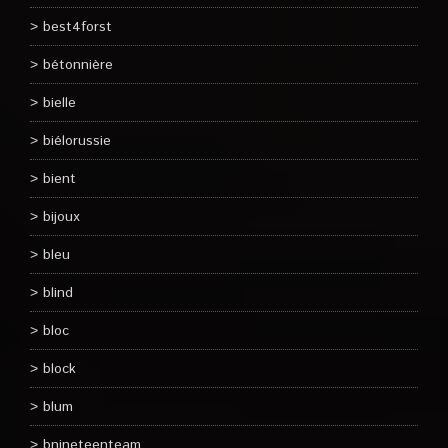
best4forst
bétonnière
bielle
biélorussie
bient
bijoux
bleu
blind
bloc
block
blum
bnineteenteam