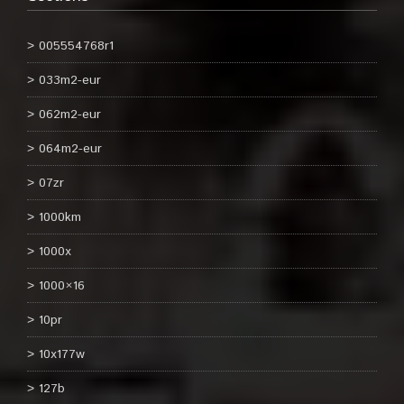
005554768r1
033m2-eur
062m2-eur
064m2-eur
07zr
1000km
1000x
1000×16
10pr
10x177w
127b