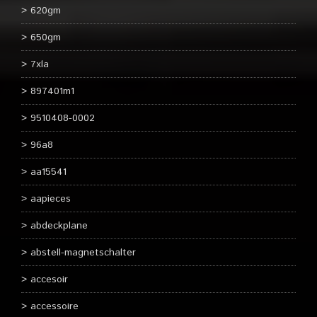
620gm
650gm
7xla
897401m1
9510408-0002
96a8
aa15541
aapieces
abdeckplane
abstell-magnetschalter
accesoir
accessoire