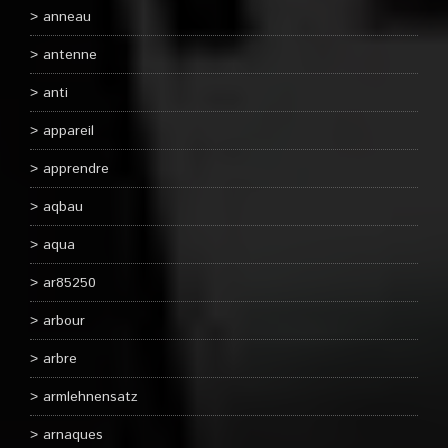
anneau
antenne
anti
appareil
apprendre
aqbau
aqua
ar85250
arbour
arbre
armlehnensatz
arnaques