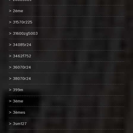
2ème
31570r225
31600zg5003
34085r24
3462f752
36070r24
38070r24
399m
3ème
3èmes
3sm127