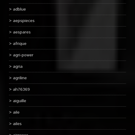
adblue
aepspieces
aespares
afrique
agri-power
agria
agriline
ah76369
aiguille
aile
ailes