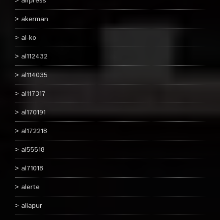
airpress
akerman
al-ko
al112432
al114035
al117317
al170191
al172218
al55518
al71018
alerte
aliapur