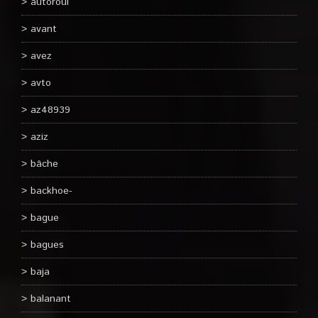
autoroul
avant
avez
avto
az48939
aziz
bâche
backhoe-
bague
bagues
baja
balanant