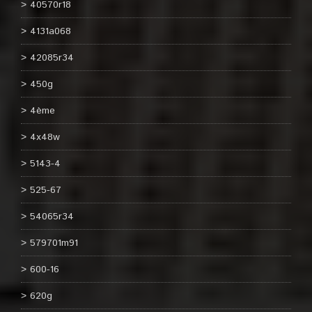
40570r18
4131a068
42085r34
450g
4ème
4x48w
5143-4
525-67
54065r34
579701m91
600-16
620g