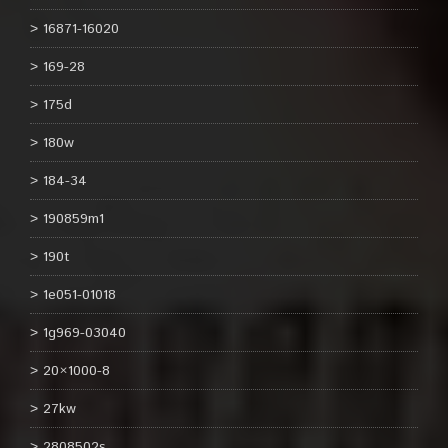
16871-16020
169-28
175d
180w
184-34
190859m1
190t
1e051-01018
1g969-03040
20×1000-8
27kw
2808502s