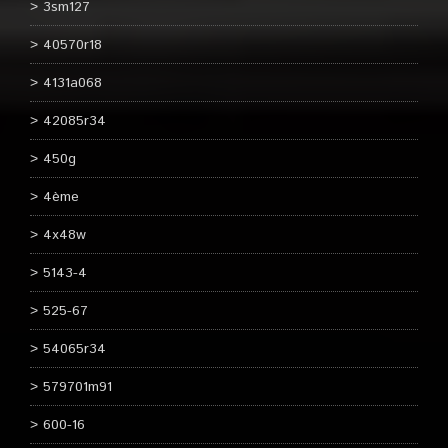
3sm127
40570r18
4131a068
42085r34
450g
4ème
4x48w
5143-4
525-67
54065r34
579701m91
600-16