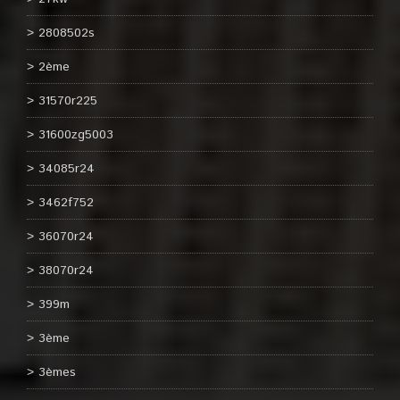
2808502s
2ème
31570r225
31600zg5003
34085r24
3462f752
36070r24
38070r24
399m
3ème
3èmes