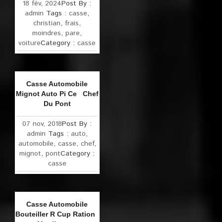
18 fév, 2024
Post By :
admin
Tags :
casse
,
christian
,
frais
,
moindres
,
pare
,
voiture
Category :
casse
Casse Automobile
Mignot Auto Pi Ce Chef
Du Pont
07 nov, 2018
Post By :
admin
Tags :
auto
,
automobile
,
casse
,
chef
,
mignot
,
pont
Category :
casse
Casse Automobile
Bouteiller R Cup Ration