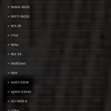
16864-16015
16871-16020
169-28
175d
180w
184-34
190859m1
190t
1e051-01018
1g969-03040
20×1000-8
27kw