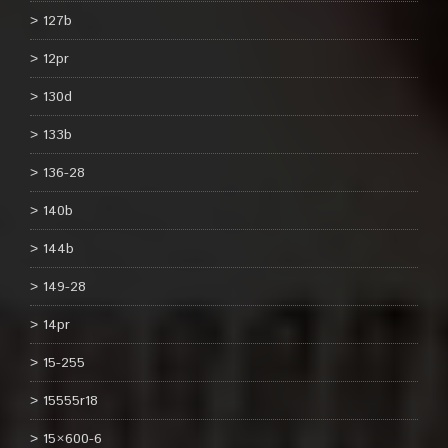
127b
12pr
130d
133b
136-28
140b
144b
149-28
14pr
15-255
15555r18
15×600-6