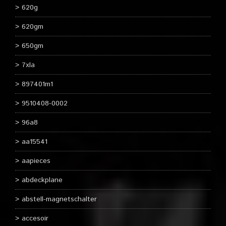
620g
620gm
650gm
7xla
897401m1
9510408-0002
96a8
aa15541
aapieces
abdeckplane
abstell-magnetschalter
accesoir