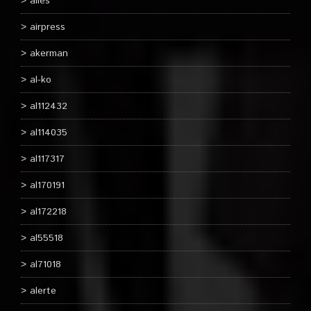
ailes
airpress
akerman
al-ko
al112432
al114035
al117317
al170191
al172218
al55518
al71018
alerte