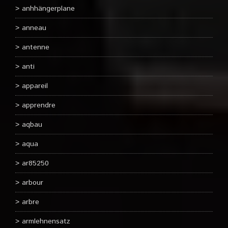
anhhängerplane
anneau
antenne
anti
appareil
apprendre
aqbau
aqua
ar85250
arbour
arbre
armlehnensatz