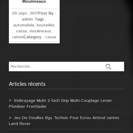
Moulineaux
09 sept, 2017
Post By :
admin
Tags :
automobile
,
bouteiller
,
casse
,
moulineaux
,
ration
Category :
casse
Articles récents
Embrayage Multi 2-fach Dnp Multi-Couplage Levier
Plombier Frontlader
Jeu De Douilles Bgs Technic Pour Ecrou Antivol Jantes
Land Rover