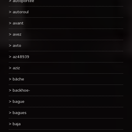
autoportee
autoroul
avant
avez
avto
az48939
aziz
bâche
backhoe-
bague
bagues
baja