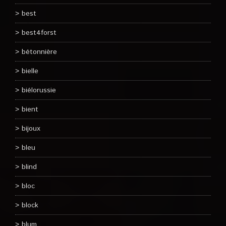
best
best4forst
bétonnière
bielle
biélorussie
bient
bijoux
bleu
blind
bloc
block
blum