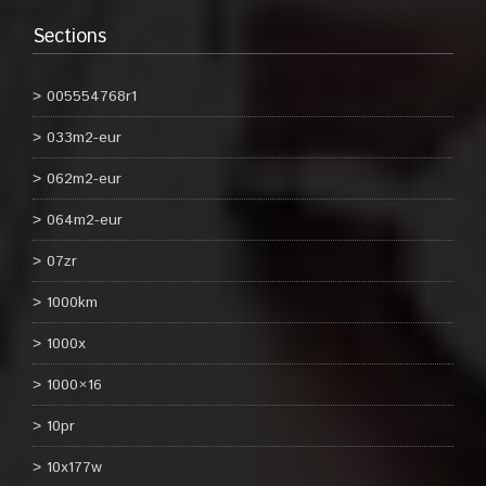
Sections
005554768r1
033m2-eur
062m2-eur
064m2-eur
07zr
1000km
1000x
1000×16
10pr
10x177w