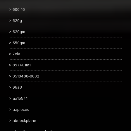
600-16
620g
620gm
650gm
7xla
897401m1
9510408-0002
96a8
aa15541
aapieces
abdeckplane