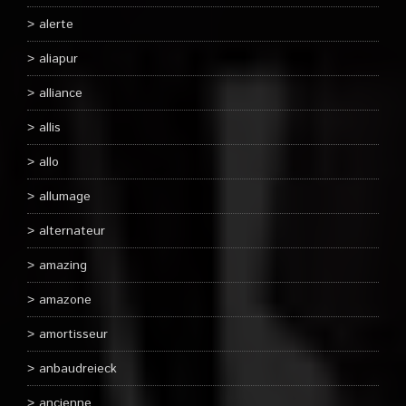
alerte
aliapur
alliance
allis
allo
allumage
alternateur
amazing
amazone
amortisseur
anbaudreieck
ancienne