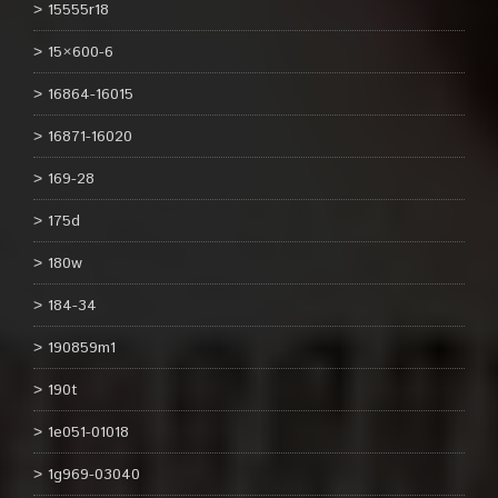
15555r18
15×600-6
16864-16015
16871-16020
169-28
175d
180w
184-34
190859m1
190t
1e051-01018
1g969-03040