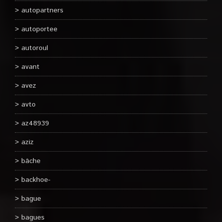
autopartners
autoportee
autoroul
avant
avez
avto
az48939
aziz
bâche
backhoe-
bague
bagues