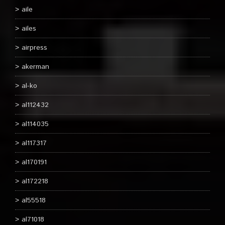
aile
ailes
airpress
akerman
al-ko
al112432
al114035
al117317
al170191
al172218
al55518
al71018