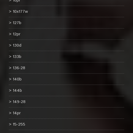
10pr
10x177w
127b
12pr
130d
133b
136-28
140b
144b
149-28
14pr
15-255