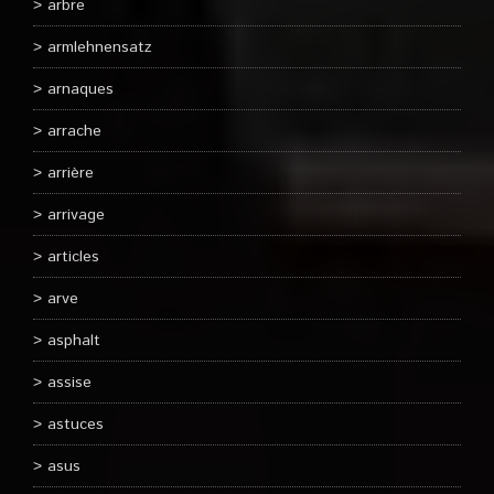
arbre
armlehnensatz
arnaques
arrache
arrière
arrivage
articles
arve
asphalt
assise
astuces
asus