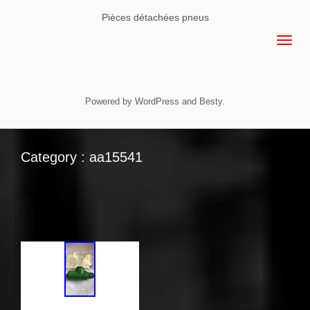
Pièces détachées pneus
Powered by
WordPress
and
Besty
.
Category : aa15541