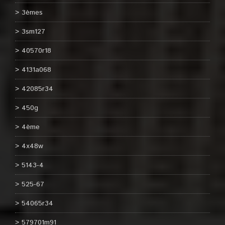
3èmes
3sm127
40570r18
4131a068
42085r34
450g
4ème
4x48w
5143-4
525-67
54065r34
579701m91