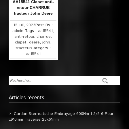
AA15541 Clapet anti-
retour CHARRUE
tracteur John Deere
12 juil, 2023
Post By :
admin
Tags :
aa15541
,
anti-retour
,
charrue
,
clapet
,
deere
,
john
,
tracteur
Category :
aa15541
Articles récents
Cardan Sternratsche Embrayage 600Nm 1 3/8 6 Pour
L910mm Traverse 23x61mm