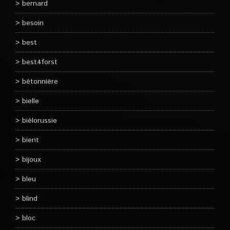
bernard
besoin
best
best4forst
bétonnière
bielle
biélorussie
bient
bijoux
bleu
blind
bloc