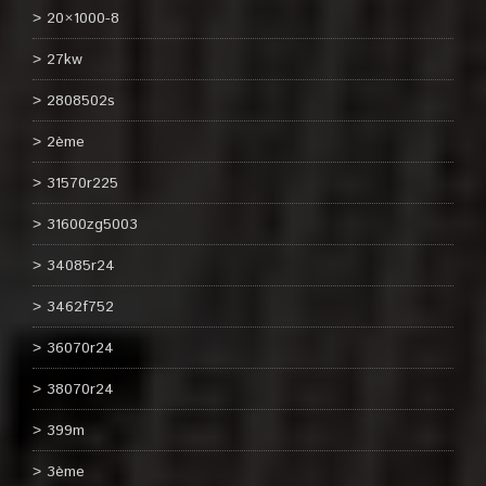
20×1000-8
27kw
2808502s
2ème
31570r225
31600zg5003
34085r24
3462f752
36070r24
38070r24
399m
3ème