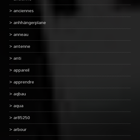
anciennes
anhhängerplane
anneau
antenne
anti
appareil
apprendre
aqbau
aqua
ar85250
arbour