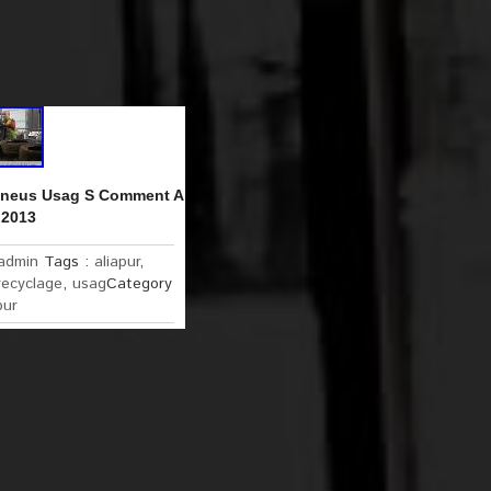
 Pneus Usag S Comment A
 2013
admin
Tags :
aliapur
,
recyclage
,
usag
Category
pur