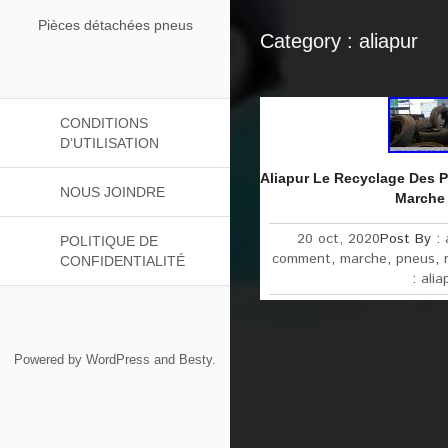
Pièces détachées pneus
Category : aliapur
CONDITIONS
D’UTILISATION
Aliapur Le Recyclage Des
NOUS JOINDRE
Marche
20 oct, 2020
Post By :
POLITIQUE DE
comment
,
marche
,
pneus
,
CONFIDENTIALITÉ
:
alia
Powered by
WordPress
and
Besty
.