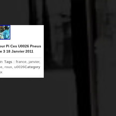
our Pi Ces U0026 Pneus
 3 18 Janvier 2011
in
Tags :
france
,
janvier
,
ge
,
roux
,
u0026
Category
ux