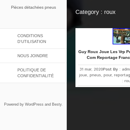
Pièces détachées pneus
Category : roux
CONDITIONS
D’UTILISATION
Guy Roux Joue Les Vrp P
NOUS JOINDRE
Com Reportage France
31 mar, 2020
Post By :
adm
POLITIQUE DE
joue
,
pneus
,
pour
,
reporta
CONFIDENTIALITÉ
:
ro
Powered by
WordPress
and
Besty
.