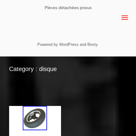
Pièces détachées pneus
Powered by
WordPress
and
Besty
.
Category : disque