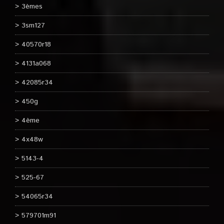
3èmes
3sm127
40570r18
4131a068
42085r34
450g
4ème
4x48w
5143-4
525-67
54065r34
579701m91