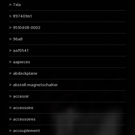
7xla
897401m1
9510408-0002
96a8
aa15541
aapieces
abdeckplane
abstell-magnetschalter
accesoir
accessoire
accessoires
accouplement