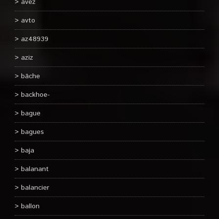
avez
avto
az48939
aziz
bâche
backhoe-
bague
bagues
baja
balanant
balancier
ballon