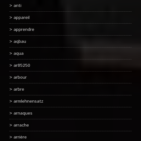
anti
appareil
apprendre
aqbau
aqua
ar85250
arbour
arbre
armlehnensatz
arnaques
arrache
arrière