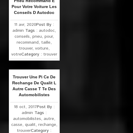
Pneu Recommand E
Pour Votre Voiture Les
Conseils D Autodoc
11 avr, 2020
Post By :
admin
Tags :
autodoc
,
conseils
,
pneu
,
pour
,
recommand
,
taille
,
trouver
,
voiture
,
votre
Category :
trouver
Trouver Une Pi Ce De
Rechange De Qualit L
Autre Casse T Te Des
Automobilistes
18 oct, 2017
Post By :
admin
Tags :
automobilistes
,
autre
,
casse
,
qualit
,
rechange
,
trouver
Category :