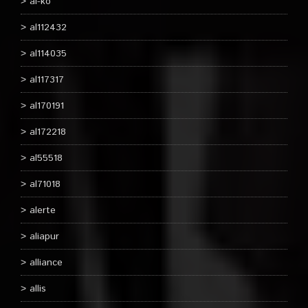
al-ko
al112432
al114035
al117317
al170191
al172218
al55518
al71018
alerte
aliapur
alliance
allis