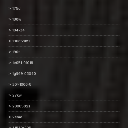
175d
180w
184-34
190859m1
190t
1e051-01018
1g969-03040
20×1000-8
27kw
2808502s
2ème