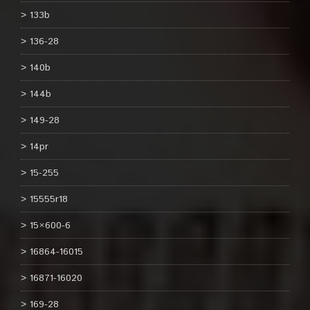
133b
136-28
140b
144b
149-28
14pr
15-255
15555r18
15×600-6
16864-16015
16871-16020
169-28