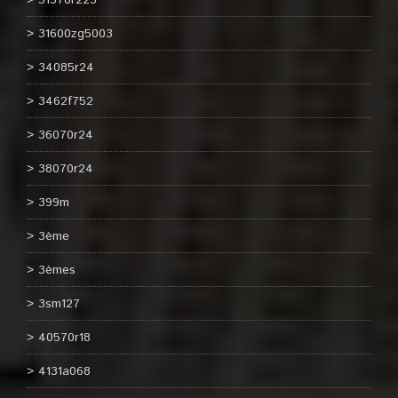
31570r225
31600zg5003
34085r24
3462f752
36070r24
38070r24
399m
3ème
3èmes
3sm127
40570r18
4131a068