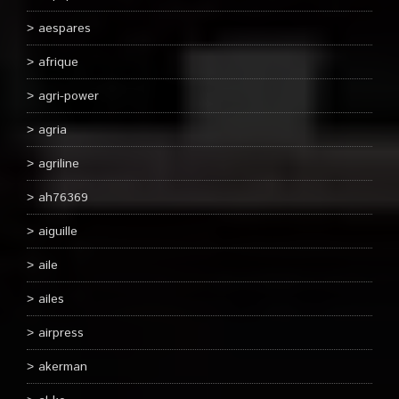
aespares
afrique
agri-power
agria
agriline
ah76369
aiguille
aile
ailes
airpress
akerman