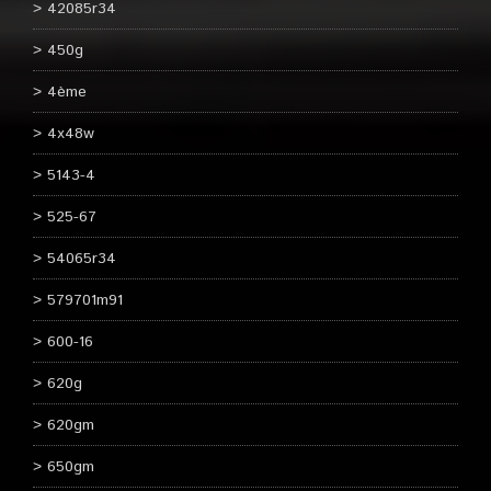
42085r34
450g
4ème
4x48w
5143-4
525-67
54065r34
579701m91
600-16
620g
620gm
650gm