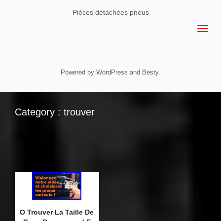
Pièces détachées pneus
Powered by
WordPress
and
Besty
.
Category : trouver
O Trouver La Taille De