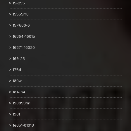
15-255
15555r18
15×600-6
16864-16015
16871-16020
169-28
175d
180w
184-34
190859m1
190t
1e051-01018