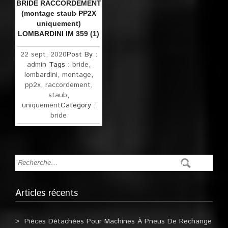
BRIDE RACCORDEMENT
(montage staub PP2X
uniquement)
LOMBARDINI IM 359 (1)
22 sept, 2020
Post By :
admin
Tags :
bride
,
lombardini
,
montage
,
pp2x
,
raccordement
,
staub
,
uniquement
Category :
bride
Articles récents
Pièces Détachées Pour Machines À Pneus De Rechange