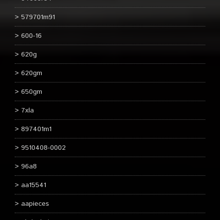
579701m91
600-16
620g
620gm
650gm
7xla
897401m1
9510408-0002
96a8
aa15541
aapieces