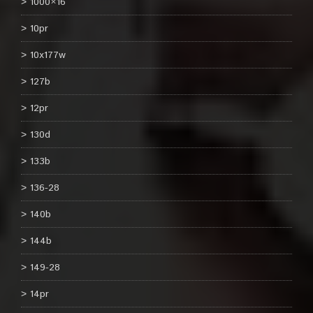
1000×16
10pr
10x177w
127b
12pr
130d
133b
136-28
140b
144b
149-28
14pr