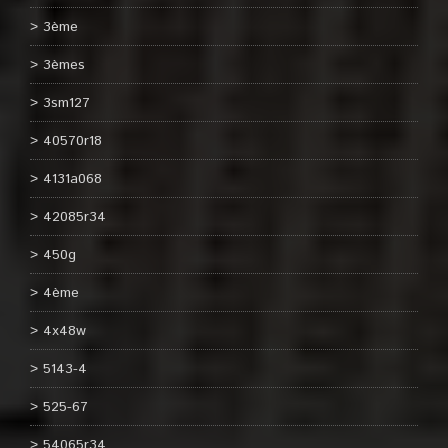
3ème
3èmes
3sm127
40570r18
4131a068
42085r34
450g
4ème
4x48w
5143-4
525-67
54065r34