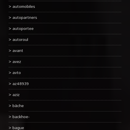
automobiles
autopartners
autoportee
autoroul
avant
avez
avto
az48939
aziz
bâche
backhoe-
bague