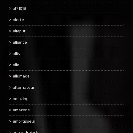
al71018
alerte
aliapur
alliance
allis
allo
allumage
alternateur
amazing
amazone
amortisseur
anbaudreieck