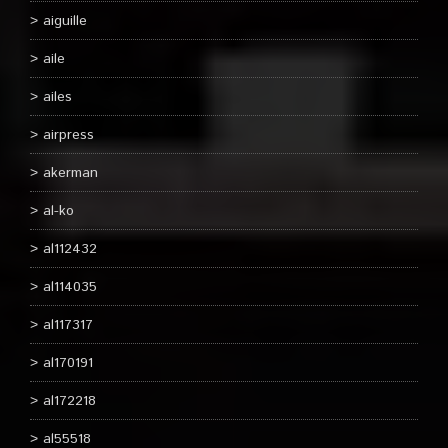
aiguille
aile
ailes
airpress
akerman
al-ko
al112432
al114035
al117317
al170191
al172218
al55518