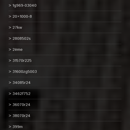
1g969-03040
20×1000-8
27kw
2808502s
2ème
31570r225
31600zg5003
34085r24
3462f752
36070r24
38070r24
399m