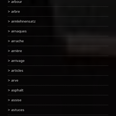
arbour
arbre
armlehnensatz
arnaques
arrache
arrière
arrivage
articles
arve
asphalt
assise
astuces