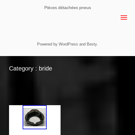
Pièces détachées pneus
Powered by
WordPress
and
Besty
.
Category : bride