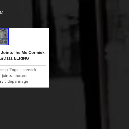
ge
 Joints Ihc Mc Cormick
eurD111 ELRING
dmin
Tags :
cormick
,
,
joints
,
moteur
,
ry :
dépannage