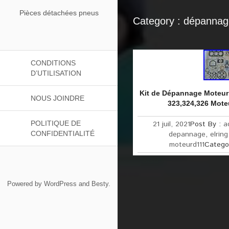
Pièces détachées pneus
Category : dépanna
CONDITIONS
D’UTILISATION
Kit de Dépannage Moteur
NOUS JOINDRE
323,324,326 Mot
POLITIQUE DE
21 juil, 2021
Post By :
a
CONFIDENTIALITÉ
depannage
,
elring
moteurd111
Catego
Powered by
WordPress
and
Besty
.