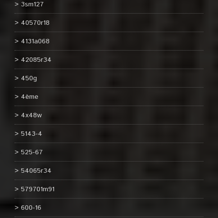
3sm127
40570r18
4131a068
42085r34
450g
4ème
4x48w
5143-4
525-67
54065r34
579701m91
600-16