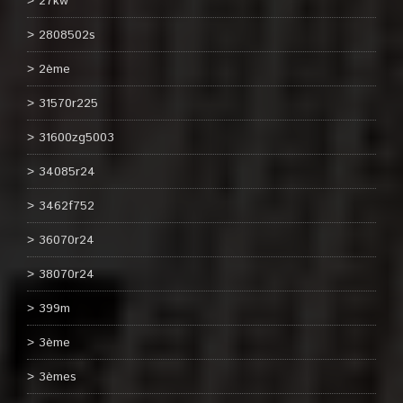
27kw
2808502s
2ème
31570r225
31600zg5003
34085r24
3462f752
36070r24
38070r24
399m
3ème
3èmes