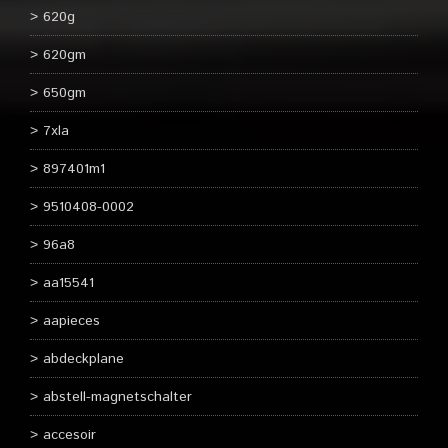
620g
620gm
650gm
7xla
897401m1
9510408-0002
96a8
aa15541
aapieces
abdeckplane
abstell-magnetschalter
accesoir