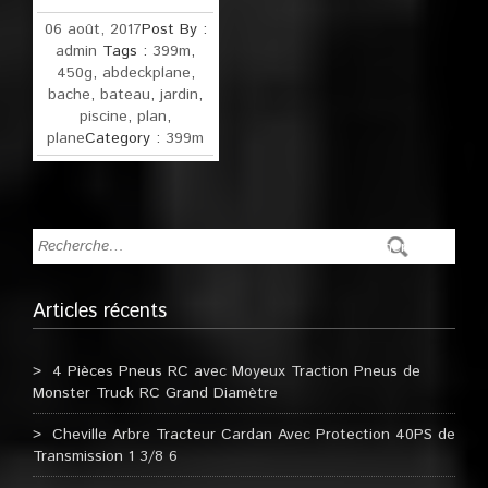
06 août, 2017
Post By :
admin
Tags :
399m
,
450g
,
abdeckplane
,
bache
,
bateau
,
jardin
,
piscine
,
plan
,
plane
Category :
399m
Articles récents
4 Pièces Pneus RC avec Moyeux Traction Pneus de
Monster Truck RC Grand Diamètre
Cheville Arbre Tracteur Cardan Avec Protection 40PS de
Transmission 1 3/8 6