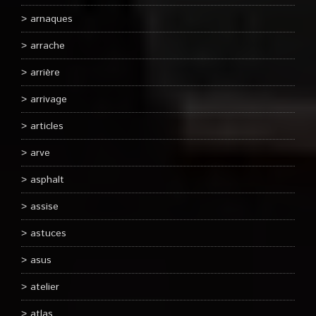
arnaques
arrache
arrière
arrivage
articles
arve
asphalt
assise
astuces
asus
atelier
atlas