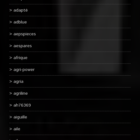
adapté
adblue
aepspieces
aespares
afrique
agri-power
agria
agriline
ah76369
aiguille
aile