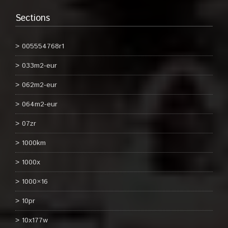
Sections
005554768r1
033m2-eur
062m2-eur
064m2-eur
07zr
1000km
1000x
1000×16
10pr
10x177w