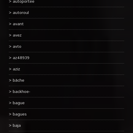
autoportee
autoroul
avant
avez
avto
az48939
aziz
bâche
backhoe-
bague
bagues
baja