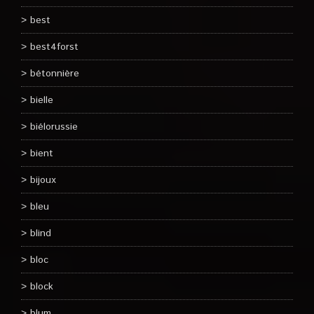
best
best4forst
bétonnière
bielle
biélorussie
bient
bijoux
bleu
blind
bloc
block
blum