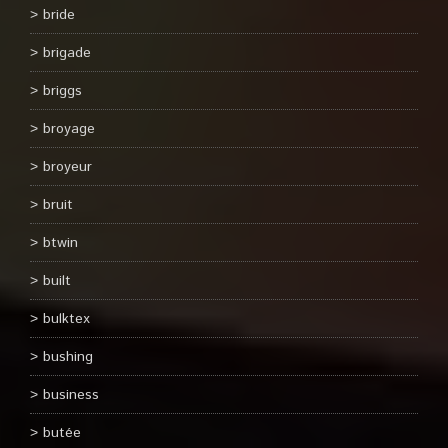
bride
brigade
briggs
broyage
broyeur
bruit
btwin
built
bulktex
bushing
business
butée