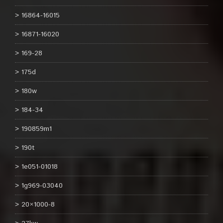
16864-16015
16871-16020
169-28
175d
180w
184-34
190859m1
190t
1e051-01018
1g969-03040
20×1000-8