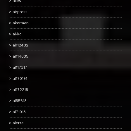
ailes
airpress
akerman
al-ko
al112432
al114035
al117317
al170191
al172218
al55518
al71018
alerte