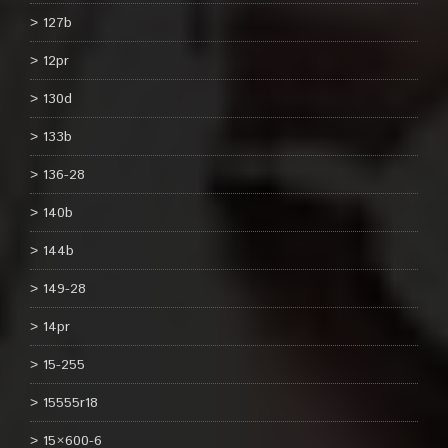
127b
12pr
130d
133b
136-28
140b
144b
149-28
14pr
15-255
15555r18
15×600-6