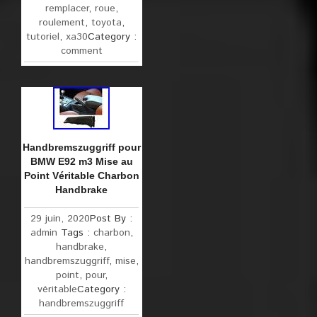
remplacer
,
roue
,
roulement
,
toyota
,
tutoriel
,
xa30
Category :
comment
Handbremszuggriff pour
BMW E92 m3 Mise au
Point Véritable Charbon
Handbrake
29 juin, 2020
Post By :
admin
Tags :
charbon
,
handbrake
,
handbremszuggriff
,
mise
,
point
,
pour
,
véritable
Category :
handbremszuggriff