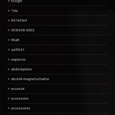
650gm
7xla
897401m1
9510408-0002
96a8
aa15541
aapieces
abdeckplane
abstell-magnetschalter
accesoir
accessoire
accessoires