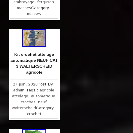
embrayage
,
ferguson
,
massey
Category :
massey
Kit crochet attelage
automatique NEUF CAT
3 WALTERSCHEID
agricole
27 juin, 2020
Post By :
admin
Tags :
agricole
,
attelage
,
automatique
,
crochet
,
neuf
,
walterscheid
Category :
crochet