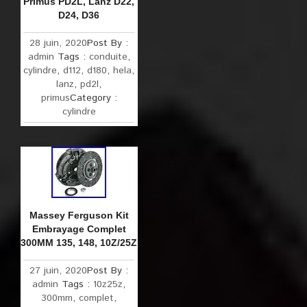
Primus PD2L, Lanz D22,
D24, D36
28 juin, 2020
Post By :
admin
Tags :
conduite
,
cylindre
,
d112
,
d180
,
hela
,
lanz
,
pd2l
,
primus
Category :
cylindre
Massey Ferguson Kit
Embrayage Complet
300MM 135, 148, 10Z/25Z
27 juin, 2020
Post By :
admin
Tags :
10z25z
,
300mm
,
complet
,