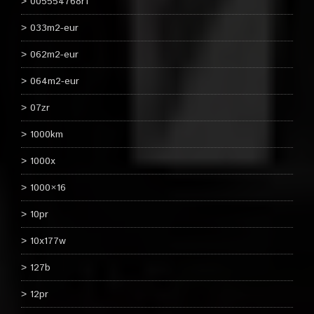
005554768r1
033m2-eur
062m2-eur
064m2-eur
07zr
1000km
1000x
1000×16
10pr
10x177w
127b
12pr