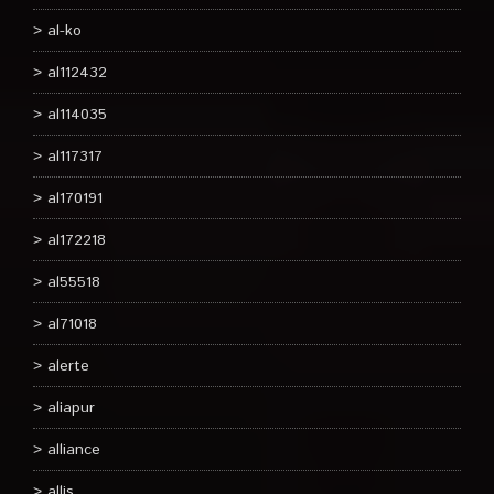
al-ko
al112432
al114035
al117317
al170191
al172218
al55518
al71018
alerte
aliapur
alliance
allis