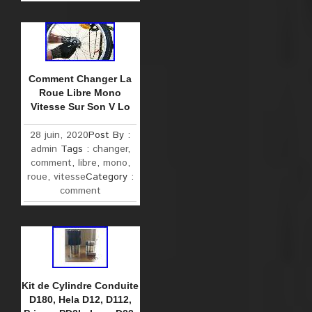
Comment Changer La
Roue Libre Mono
Vitesse Sur Son V Lo
28 juin, 2020
Post By :
admin
Tags :
changer
,
comment
,
libre
,
mono
,
roue
,
vitesse
Category :
comment
Kit de Cylindre Conduite
D180, Hela D12, D112,