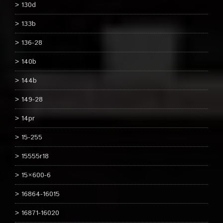
130d
133b
136-28
140b
144b
149-28
14pr
15-255
15555r18
15×600-6
16864-16015
16871-16020