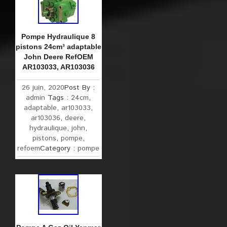
Pompe Hydraulique 8
pistons 24cm³ adaptable
John Deere RefOEM
AR103033, AR103036
26 juin, 2020
Post By :
admin
Tags :
24cm
,
adaptable
,
ar103033
,
ar103036
,
deere
,
hydraulique
,
john
,
pistons
,
pompe
,
refoem
Category :
pompe