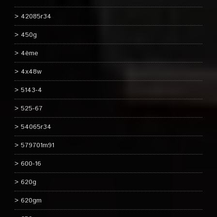
42085r34
450g
4ème
4x48w
5143-4
525-67
54065r34
579701m91
600-16
620g
620gm