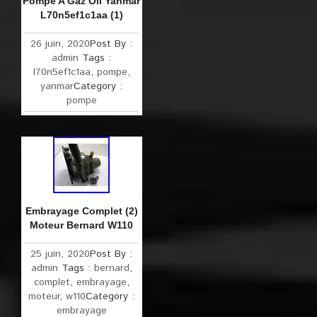
Pompe A Gaz Oil Yanmar
L70n5ef1c1aa (1)
26 juin, 2020
Post By :
admin
Tags :
l70n5ef1c1aa
,
pompe
,
yanmar
Category :
pompe
Embrayage Complet (2)
Moteur Bernard W110
25 juin, 2020
Post By :
admin
Tags :
bernard
,
complet
,
embrayage
,
moteur
,
w110
Category :
embrayage