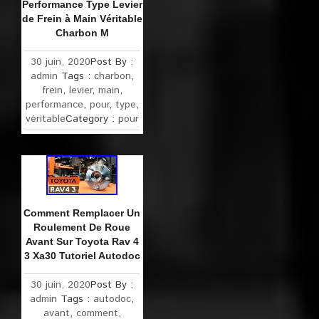
Performance Type Levier
de Frein à Main Véritable
Charbon M
30 juin, 2020
Post By :
admin
Tags :
charbon
,
frein
,
levier
,
main
,
performance
,
pour
,
type
,
véritable
Category :
pour
Comment Remplacer Un
Roulement De Roue
Avant Sur Toyota Rav 4
3 Xa30 Tutoriel Autodoc
30 juin, 2020
Post By :
admin
Tags :
autodoc
,
avant
,
comment
,