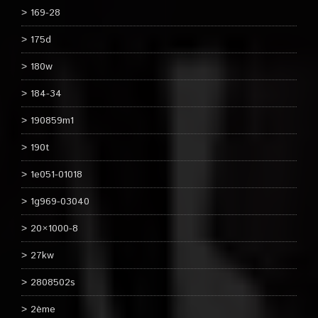
169-28
175d
180w
184-34
190859m1
190t
1e051-01018
1g969-03040
20×1000-8
27kw
2808502s
2ème