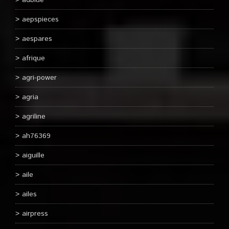
adblue
aepspieces
aespares
afrique
agri-power
agria
agriline
ah76369
aiguille
aile
ailes
airpress