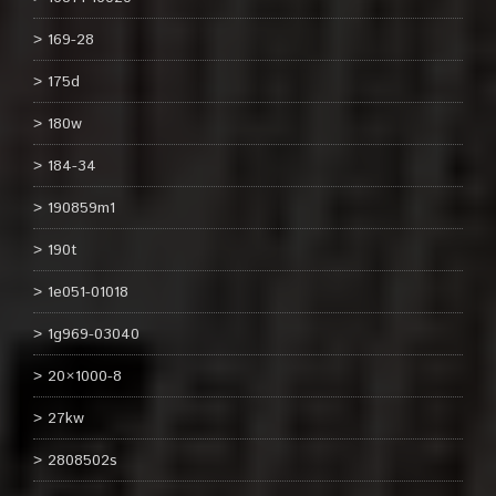
169-28
175d
180w
184-34
190859m1
190t
1e051-01018
1g969-03040
20×1000-8
27kw
2808502s