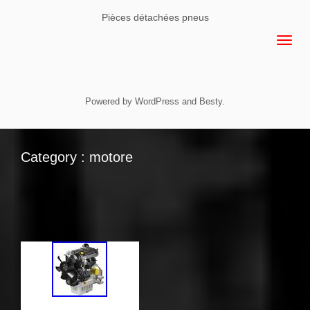
Pièces détachées pneus
Powered by
WordPress
and
Besty
.
Category : motore