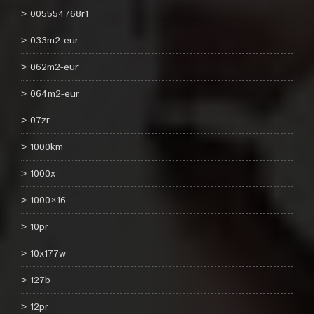
005554768r1
033m2-eur
062m2-eur
064m2-eur
07zr
1000km
1000x
1000×16
10pr
10x177w
127b
12pr