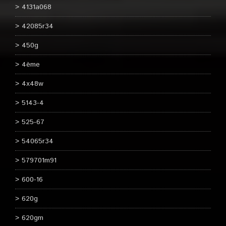
4131a068
42085r34
450g
4ème
4x48w
5143-4
525-67
54065r34
579701m91
600-16
620g
620gm