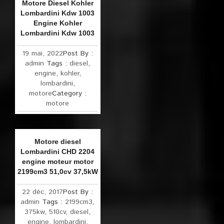
Motore Diesel Kohler
Lombardini Kdw 1003
Engine Kohler
Lombardini Kdw 1003
19 mai, 2022
Post By :
admin
Tags :
diesel
,
engine
,
kohler
,
lombardini
,
motore
Category :
motore
Motore diesel
Lombardini CHD 2204
engine moteur motor
2199cm3 51,0cv 37,5kW
22 déc, 2017
Post By :
admin
Tags :
2199cm3
,
375kw
,
510cv
,
diesel
,
engine
,
lombardini
,