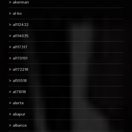
akerman
al-ko
al112432
al114035
al117317
al170191
al172218
al55518
al71018
alerte
aliapur
alliance