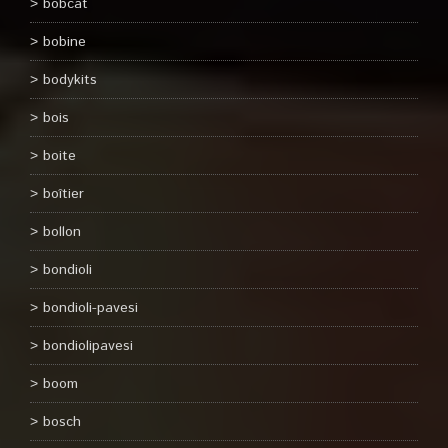
bobcat
bobine
bodykits
bois
boite
boîtier
bollon
bondioli
bondioli-pavesi
bondiolipavesi
boom
bosch