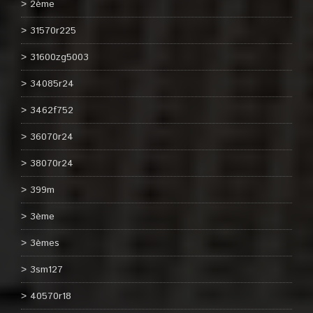
2ème
31570r225
31600zg5003
34085r24
3462f752
36070r24
38070r24
399m
3ème
3èmes
3sm127
40570r18