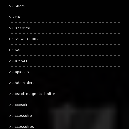
650gm
7xla
897401m1
9510408-0002
96a8
aa15541
aapieces
abdeckplane
abstell-magnetschalter
accesoir
accessoire
accessoires