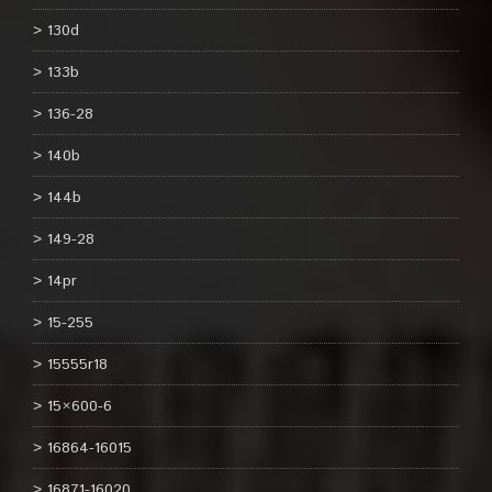
130d
133b
136-28
140b
144b
149-28
14pr
15-255
15555r18
15×600-6
16864-16015
16871-16020