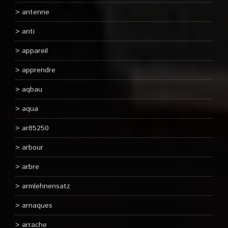
antenne
anti
appareil
apprendre
aqbau
aqua
ar85250
arbour
arbre
armlehnensatz
arnaques
arrache