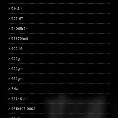
5143-4
525-67
54065r34
579701m91
600-16
620g
620gm
650gm
7xla
897401m1
9510408-0002