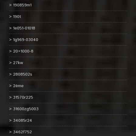
190859m1
190t
1e051-01018
1g969-03040
20×1000-8
27kw
2808502s
2ème
31570r225
31600zg5003
34085r24
3462f752