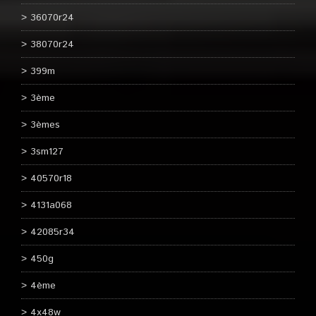
36070r24
38070r24
399m
3ème
3èmes
3sm127
40570r18
4131a068
42085r34
450g
4ème
4x48w