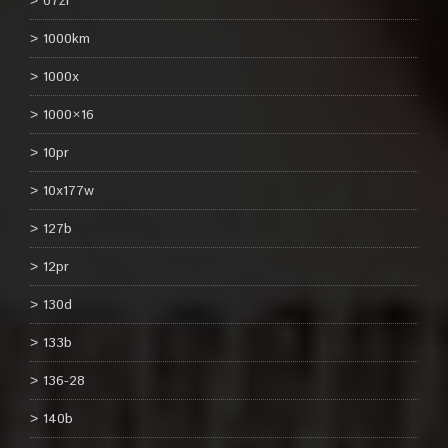
07zr
1000km
1000x
1000×16
10pr
10x177w
127b
12pr
130d
133b
136-28
140b