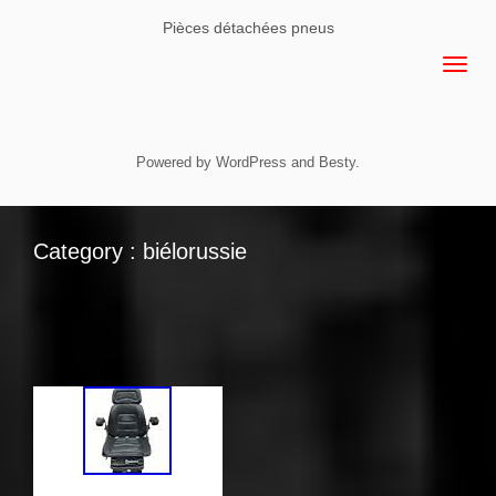
Pièces détachées pneus
Powered by
WordPress
and
Besty
.
Category : biélorussie