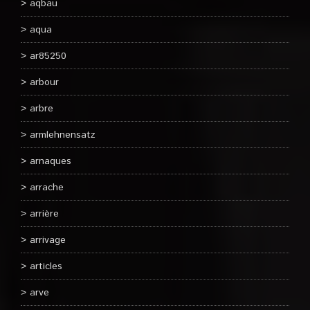
aqbau
aqua
ar85250
arbour
arbre
armlehnensatz
arnaques
arrache
arrière
arrivage
articles
arve