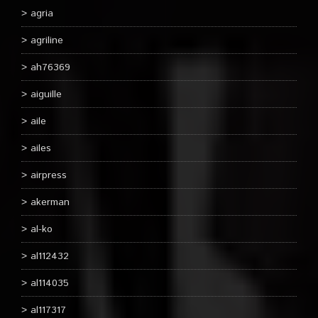
agria
agriline
ah76369
aiguille
aile
ailes
airpress
akerman
al-ko
al112432
al114035
al117317