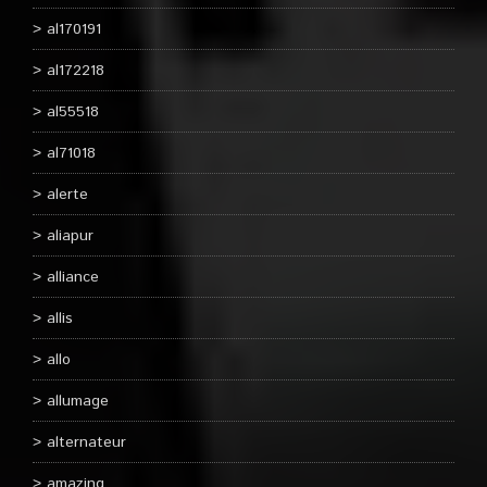
al170191
al172218
al55518
al71018
alerte
aliapur
alliance
allis
allo
allumage
alternateur
amazing