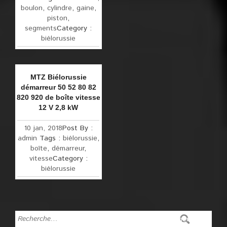
boulon
,
cylindre
,
gaine
,
piston
,
segments
Category :
biélorussie
MTZ Biélorussie
démarreur 50 52 80 82
820 920 de boîte vitesse
12 V 2,8 kW
10 jan, 2018
Post By :
admin
Tags :
biélorussie
,
boîte
,
démarreur
,
vitesse
Category :
biélorussie