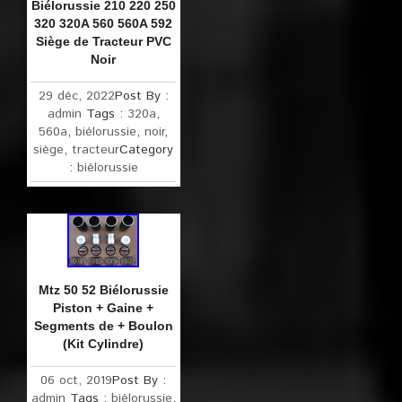
Biélorussie 210 220 250
320 320A 560 560A 592
Siège de Tracteur PVC
Noir
29 déc, 2022
Post By :
admin
Tags :
320a
,
560a
,
biélorussie
,
noir
,
siège
,
tracteur
Category
:
biélorussie
Mtz 50 52 Biélorussie
Piston + Gaine +
Segments de + Boulon
(Kit Cylindre)
06 oct, 2019
Post By :
admin
Tags :
biélorussie
,