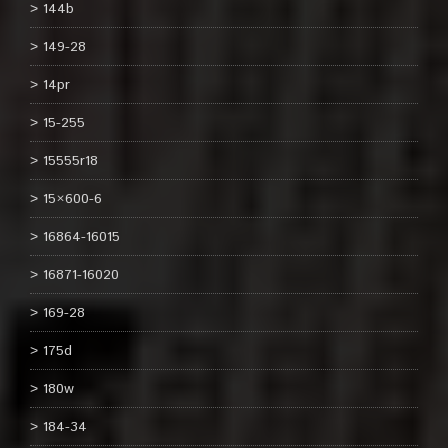
144b
149-28
14pr
15-255
15555r18
15×600-6
16864-16015
16871-16020
169-28
175d
180w
184-34