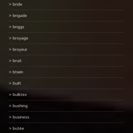
bride
brigade
briggs
broyage
broyeur
bruit
btwin
built
bulktex
bushing
business
butée