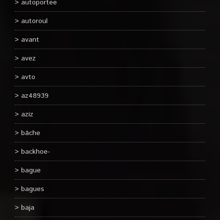
autoportee
autoroul
avant
avez
avto
az48939
aziz
bâche
backhoe-
bague
bagues
baja