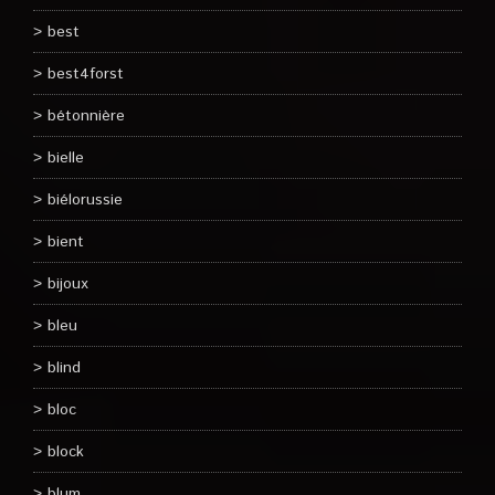
best
best4forst
bétonnière
bielle
biélorussie
bient
bijoux
bleu
blind
bloc
block
blum