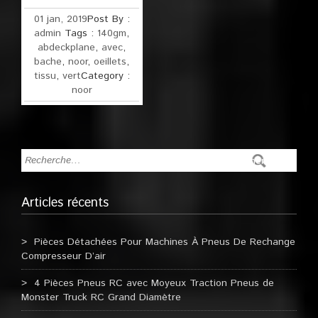
01 jan, 2019
Post By :
admin
Tags :
140gm
,
abdeckplane
,
avec
,
bache
,
noor
,
oeillets
,
tissu
,
vert
Category :
noor
Articles récents
Pièces Détachées Pour Machines À Pneus De Rechange
Compresseur D’air
4 Pièces Pneus RC avec Moyeux Traction Pneus de
Monster Truck RC Grand Diamètre