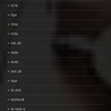
127b
12pr
130d
133b
136-28
140b
144b
149-28
14pr
15-255
15555r18
15×600-6