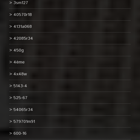
3sm127
40570r18
4131a068
42085r34
450g
4ème
4x48w
5143-4
525-67
54065r34
579701m91
600-16