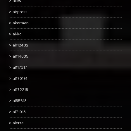
ailes
airpress
akerman
al-ko
al112432
al114035
al117317
al170191
al172218
al55518
al71018
alerte