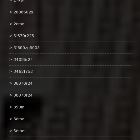
27kw
2808502s
2ème
31570r225
31600zg5003
34085r24
3462f752
36070r24
38070r24
399m
3ème
3èmes