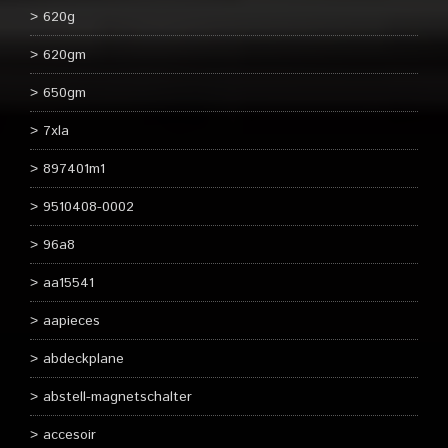
620g
620gm
650gm
7xla
897401m1
9510408-0002
96a8
aa15541
aapieces
abdeckplane
abstell-magnetschalter
accesoir