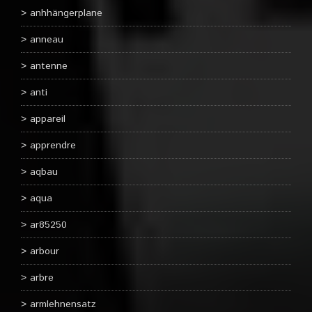
anhhängerplane
anneau
antenne
anti
appareil
apprendre
aqbau
aqua
ar85250
arbour
arbre
armlehnensatz