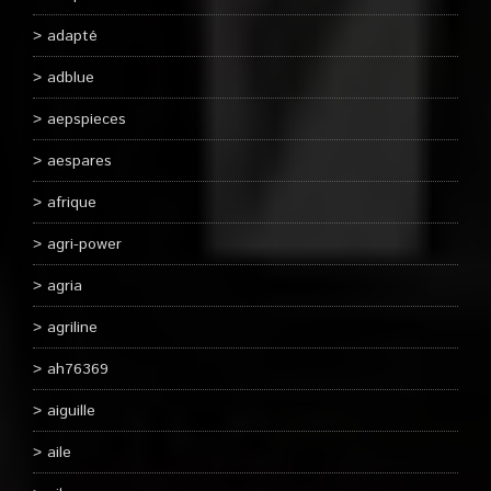
adapté
adblue
aepspieces
aespares
afrique
agri-power
agria
agriline
ah76369
aiguille
aile