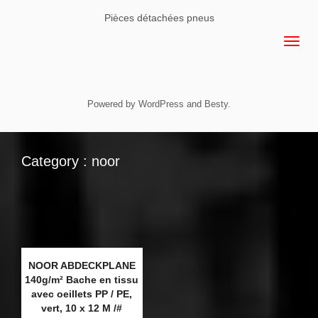
Pièces détachées pneus
Powered by
WordPress
and
Besty
.
Category : noor
NOOR ABDECKPLANE
140g/m² Bache en tissu
avec oeillets PP / PE,
vert, 10 x 12 M /#