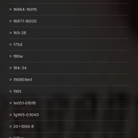
16864-16015
16871-16020
169-28
175d
180w
184-34
190859m1
190t
1e051-01018
1g969-03040
20×1000-8