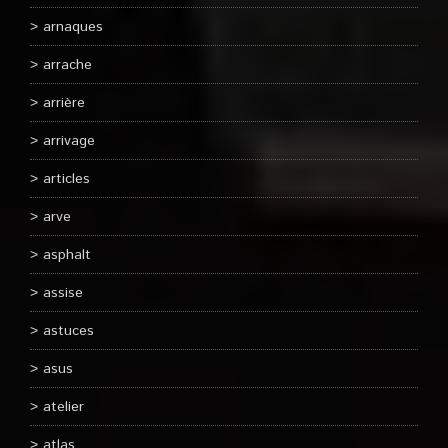
arnaques
arrache
arrière
arrivage
articles
arve
asphalt
assise
astuces
asus
atelier
atlas