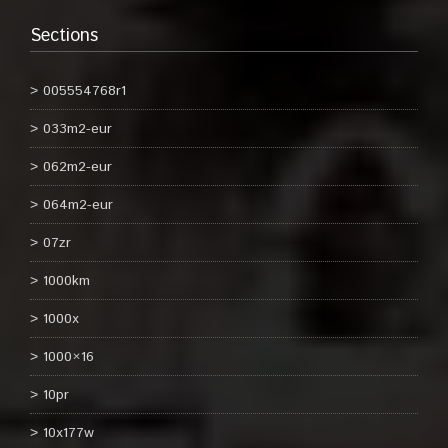
Sections
005554768r1
033m2-eur
062m2-eur
064m2-eur
07zr
1000km
1000x
1000×16
10pr
10x177w