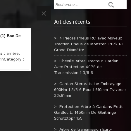
Articles récents
(1) Bac De
4 Pièces Pneus RC avec Moyeux
Traction Pneus de Monster Truck RC
Grand Diamètre
s :
arrière
,
in
Category :
Cheville Arbre Tracteur Cardan
Avec Protection 40PS de
Transmission 1 3/8 6
Cardan Sternratsche Embrayage
600Nm 1 3/8 6 Pour L910mm Traverse
23x61mm
Protection Arbre à Cardans Petit
Gardloc L. 1450mm De Gleitringe
Schutztopf 155
Arbre de transmission Euro-