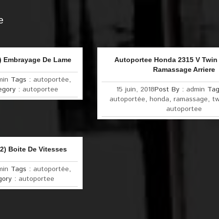
e
2) Embrayage De Lame
Autoportee Honda 2315 V Twin 
Ramassage Arriere
min
Tags :
autoportée
,
egory :
autoportee
15 juin, 2018
Post By :
admin
Tag
autoportée
,
honda
,
ramassage
,
tw
autoportee
2) Boite De Vitesses
min
Tags :
autoportée
,
gory :
autoportee