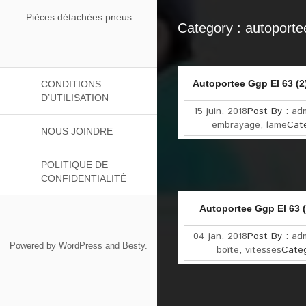
Pièces détachées pneus
Category : autoporte
Autoportee Ggp El 63 (
CONDITIONS
D’UTILISATION
15 juin, 2018
Post By :
ad
embrayage
,
lame
Cat
NOUS JOINDRE
POLITIQUE DE
CONFIDENTIALITÉ
Autoportee Ggp El 63 (
04 jan, 2018
Post By :
ad
Powered by
WordPress
and
Besty
.
boîte
,
vitesses
Cate