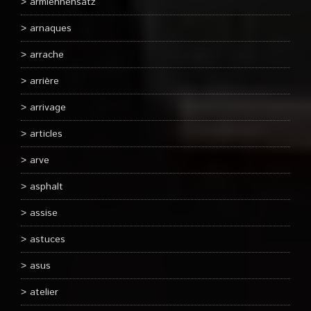
armlehnensatz
arnaques
arrache
arrière
arrivage
articles
arve
asphalt
assise
astuces
asus
atelier