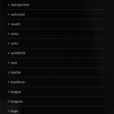
autoportee
autoroul
avant
avez
avto
az48939
aziz
bâche
backhoe-
bague
bagues
baja