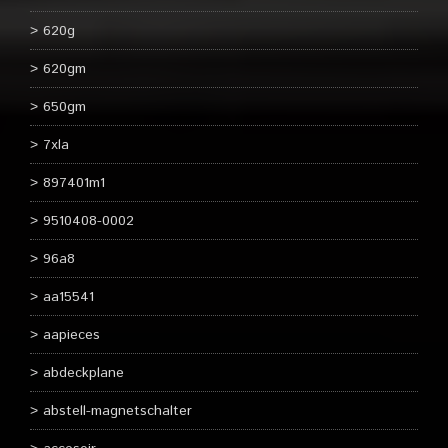
620g
620gm
650gm
7xla
897401m1
9510408-0002
96a8
aa15541
aapieces
abdeckplane
abstell-magnetschalter