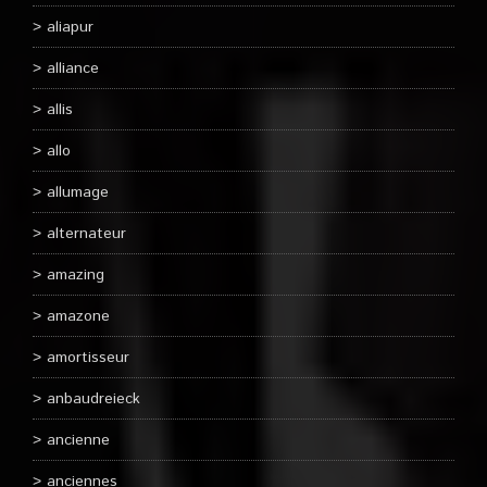
aliapur
alliance
allis
allo
allumage
alternateur
amazing
amazone
amortisseur
anbaudreieck
ancienne
anciennes