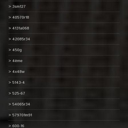
3sm127
40570r18
4131a068
42085r34
450g
4ème
4x48w
5143-4
525-67
54065r34
579701m91
600-16