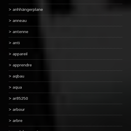
anhhängerplane
anneau
antenne
anti
appareil
apprendre
aqbau
aqua
ar85250
arbour
arbre