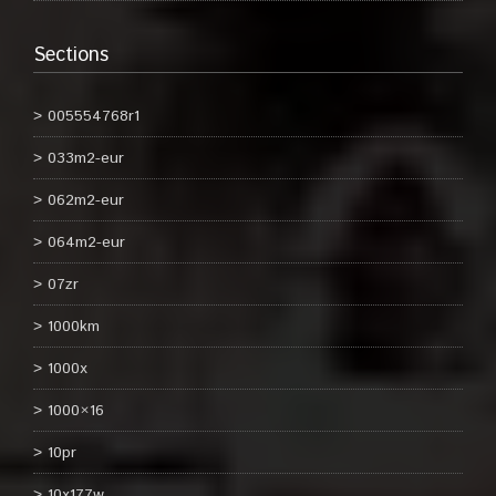
Sections
005554768r1
033m2-eur
062m2-eur
064m2-eur
07zr
1000km
1000x
1000×16
10pr
10x177w