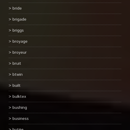
bride
brigade
briggs
broyage
broyeur
bruit
btwin
built
bulktex
bushing
business
butée