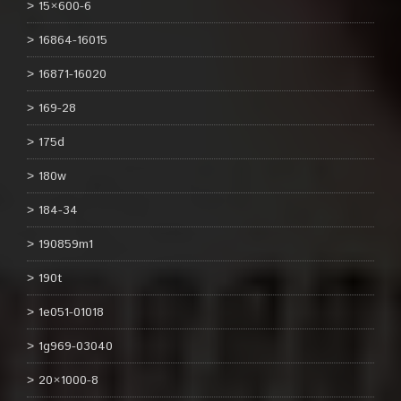
15×600-6
16864-16015
16871-16020
169-28
175d
180w
184-34
190859m1
190t
1e051-01018
1g969-03040
20×1000-8