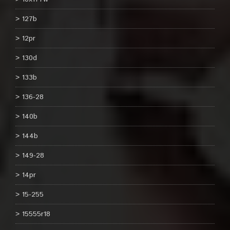
127b
12pr
130d
133b
136-28
140b
144b
149-28
14pr
15-255
15555r18