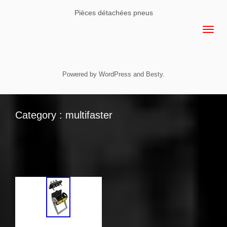
Pièces détachées pneus
Powered by
WordPress
and
Besty
.
Category : multifaster