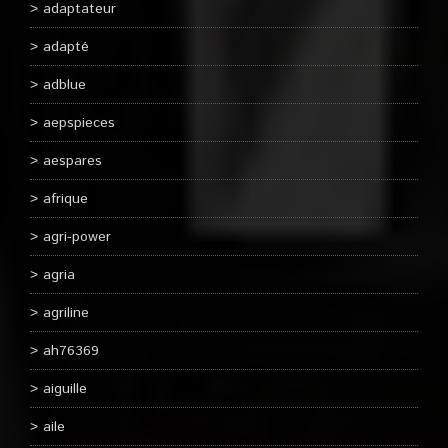
adaptateur
adapté
adblue
aepspieces
aespares
afrique
agri-power
agria
agriline
ah76369
aiguille
aile