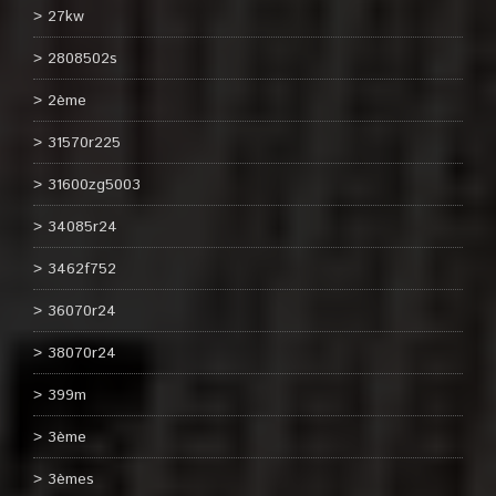
27kw
2808502s
2ème
31570r225
31600zg5003
34085r24
3462f752
36070r24
38070r24
399m
3ème
3èmes