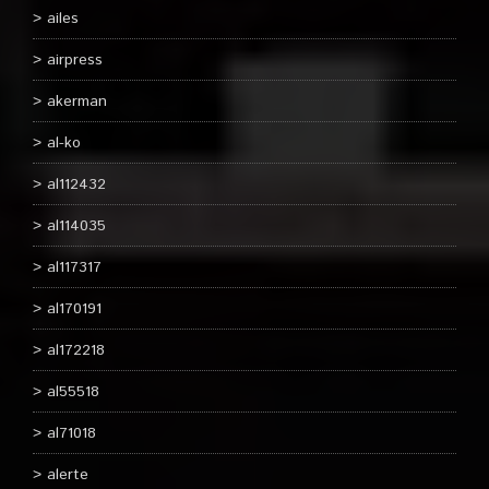
ailes
airpress
akerman
al-ko
al112432
al114035
al117317
al170191
al172218
al55518
al71018
alerte